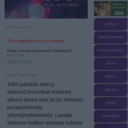
LAPSILLE
Ajankohdat:
KIRPPIS & VINTAGE
Tämä tapahtuma on jo mennyt
Katso tulevia tapahtumia Stadissa.fi
-
LUONTO & RETKEILY
etusivulta.
Näytä lisää
KEIKAT
Tapahtumasta:
TERASSIT
1962 julkaistu Nancy
GRILLAUS
Wilson/Cannonball Adderley -
albumi lienee yksi jazzin historian
SAUNAT
tunnetuimmista
yhteistyöalbumeista. Laulaja
UIMARANNAT
Wilsonin hallitun sielukas tulkinta