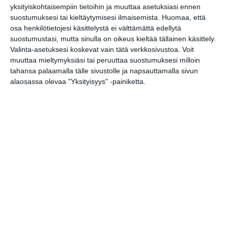
yksityiskohtaisempiin tietoihin ja muuttaa asetuksiasi ennen
suostumuksesi tai kieltäytymisesi ilmaisemista.
Huomaa, että
Malmin tapahtumakesä
osa henkilötietojesi käsittelystä ei välttämättä edellytä
elokuu 2026: Teini-Pää,
suostumustasi, mutta sinulla on oikeus kieltää tällainen käsittely.
Aarne Alligaattori, Lyyti,
Valinta-asetuksesi koskevat vain tätä verkkosivustoa. Voit
Steve ‘n’ Seagulls, Antti
muuttaa mieltymyksiäsi tai peruuttaa suostumuksesi milloin
Paalanen, kukkatalo ja ANI
tahansa palaamalla tälle sivustolle ja napsauttamalla sivun
pe 14.8.2026 klo 19:00
alaosassa olevaa "Yksityisyys" -painiketta.
Sointi Jazz Ensemble: Early
One Morning, Eternity
Sculpture (Sointien
Kalasatama)
su 16.8.2026 klo 15:00
Avec Jorma
su 16.8.2026 klo 16:00
Kuupuu: Konsertti
ti 18.8.2026 klo 18:00