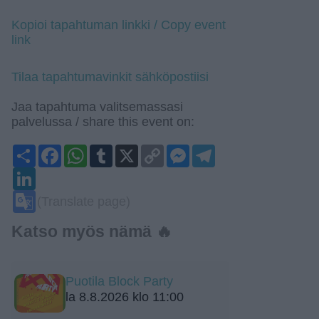
Kopioi tapahtuman linkki / Copy event
link
Tilaa tapahtumavinkit sähköpostiisi
Jaa tapahtuma valitsemassasi
palvelussa / share this event on:
Share
Facebook
WhatsApp
Tumblr
X
Copy
Messenger
Telegram
Link
LinkedIn
Google
(Translate page)
Translate
Katso myös nämä 🔥
Puotila Block Party
la 8.8.2026 klo 11:00