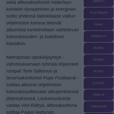
SAARISTO
sekä alttosaksofonisti Adderleyn
kvintetin dynaaminen ja energinen
SPORTTIBAARIT
soitto yhdessä taidokkaasti valitun
ohjelmiston kanssa tekevät
PIKNIK
albumista tunnelmiltaan vaihtelevan
kokonaisuuden -ja todellisen
FRISBEEGOLF
klassikon.
BILJARDI
Metropolian opiskelijayhtye -
BRUNSSI
vahvistuksenaan ryhmää ohjanneet
rumpali Tomi Salesvuo ja
NUORET
tenorisaksofonisti Pope Puolitaival -
ELOKUVA
soittaa albumin ohjelmiston
kokonaisuudessaan alkuperäisessä
STAND-UP
järjestyksessä. Lauluosuuksista
vastaa Viivi Rättyä, alttosaksofonia
ILMAISPÄIVÄT
soittaa Paavo Huttunen.