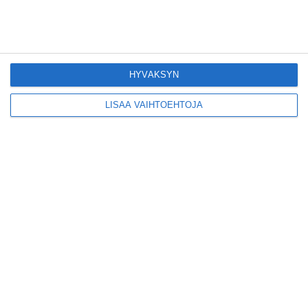
Yleisölle avattu 112-
vuotiaan laivan sauna
antaa pehmeät löylyt
Lue lisää
HYVÄKSYN
Tämän leipomo-
LISÄÄ VAIHTOEHTOJA
kahvilan
karjalanpiirakoilla on
EU-sertifikaatti
Lue lisää
Konepajan näyttämö toi
kiinnostavia toimijoita
Vallilaan
Lue lisää