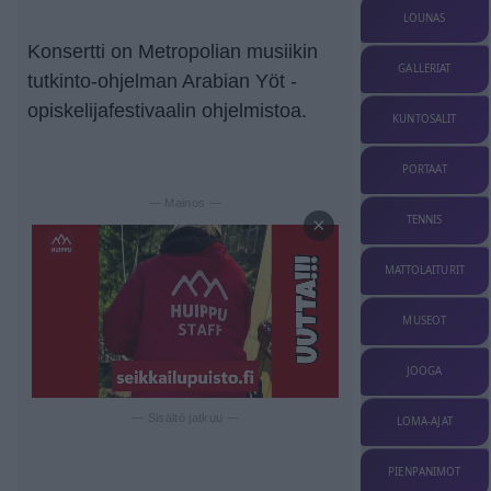
LOUNAS
Konsertti on Metropolian musiikin
GALLERIAT
tutkinto-ohjelman Arabian Yöt -
opiskelijafestivaalin ohjelmistoa.
KUNTOSALIT
PORTAAT
— Mainos —
TENNIS
×
MATTOLAITURIT
MUSEOT
JOOGA
— Sisältö jatkuu —
LOMA-AJAT
PIENPANIMOT