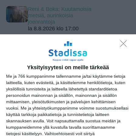
Reni & Boka: Kuutamoisia
metsiä, aurinkoisia
joenrantoja
la 8.8.2026 klo 17:00
BRQ Vantaa: Brq-klubi:
Battle!
la 8.8.2026 klo 18:30
Yksityisyytesi on meille tärkeää
Sointi Jazz Ensemble: Mare
Me ja 766 kumppanimme tallennamme ja/tai käytämme tietoja
mare (Sointien Kalasatama)
laitteella, kuten evästeitä, ja käsittelemme henkilötietoja, kuten
su 9.8.2026 klo 15:00
yksilöllisiä tunnisteita ja laitteella lähetettyä standarditietoa
personoidun mainonnan ja sisällön, mainonnan ja sisällön
Etno-Espa 2026
mittaamisen, yleisötutkimusten ja palvelujen kehittämisen
ti 11.8.2026 klo 16:00
vuoksi.
Me ja yhteistyökumppanimme voimme suostumuksellasi
käyttää tarkkoja paikkatietoja ja tunnistetietoja laitteen
skannauksen avulla. Voit napsauttamalla suostua meidän ja
Kuorojen kierros
kumppaneidemme yllä kuvatulla tavalla suorittamaamme
to 13.8.2026 klo 17:00
tietojesi käsittelyyn. Vaihtoehtoisesti voit siirtyä