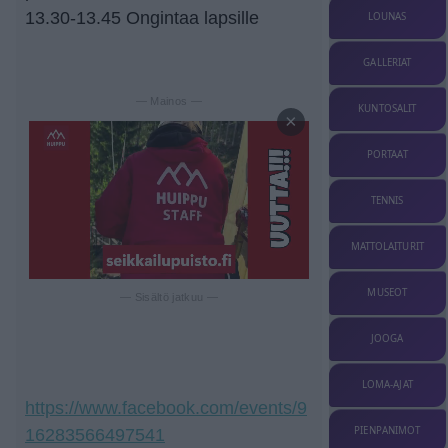
13.30-13.45 Ongintaa lapsille
LOUNAS
GALLERIAT
— Mainos —
KUNTOSALIT
×
PORTAAT
TENNIS
MATTOLAITURIT
MUSEOT
— Sisältö jatkuu —
JOOGA
LOMA-AJAT
https://www.facebook.com/events/9
PIENPANIMOT
16283566497541