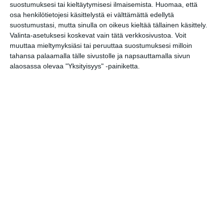
suostumuksesi tai kieltäytymisesi ilmaisemista.
Huomaa, että
Pop-up kesäkahvila
osa henkilötietojesi käsittelystä ei välttämättä edellytä
Raparperitaivas
suostumustasi, mutta sinulla on oikeus kieltää tällainen käsittely.
su 16.8.2026 klo 12:00
Valinta-asetuksesi koskevat vain tätä verkkosivustoa. Voit
muuttaa mieltymyksiäsi tai peruuttaa suostumuksesi milloin
tahansa palaamalla tälle sivustolle ja napsauttamalla sivun
Rivitanssin ilmainen kokeilukerta ja
alaosassa olevaa "Yksityisyys" -painiketta.
alkeiskurssi
ma 17.8.2026 klo 18:00
Helsingin kaupungin
matkailuneuvonnan pop-up
ti 18.8.2026 klo 11:00
Lavatanssit meren äärellä
Merimelojien majalla
ke 19.8.2026 klo 18:00