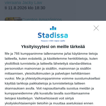
vieraana Jacky Law
ti 11.8.2026 klo 18:30
Cuentos Amazónicos
(storytelling) @El Patio
Teurastamo
ke 12.8.2026 klo 18:00
Yksityisyytesi on meille tärkeää
Kympillä Heurekaan torstai-
iltaisin
Me ja 766 kumppanimme tallennamme ja/tai käytämme tietoja
to 13.8.2026 klo 15:00
laitteella, kuten evästeitä, ja käsittelemme henkilötietoja, kuten
yksilöllisiä tunnisteita ja laitteella lähetettyä standarditietoa
Unkarilainen tanssitupa
personoidun mainonnan ja sisällön, mainonnan ja sisällön
Liszt-instituutissa
mittaamisen, yleisötutkimusten ja palvelujen kehittämisen
pe 14.8.2026 klo 18:00
vuoksi.
Me ja yhteistyökumppanimme voimme suostumuksellasi
käyttää tarkkoja paikkatietoja ja tunnistetietoja laitteen
skannauksen avulla. Voit napsauttamalla suostua meidän ja
Opastus kokoelmiin:
kumppaneidemme yllä kuvatulla tavalla suorittamaamme
Tutkimusmatkojen aarteet
tietojesi käsittelyyn. Vaihtoehtoisesti voit siirtyä
la 15.8.2026 klo 15:00
yksityiskohtaisempiin tietoihin ja muuttaa asetuksiasi ennen