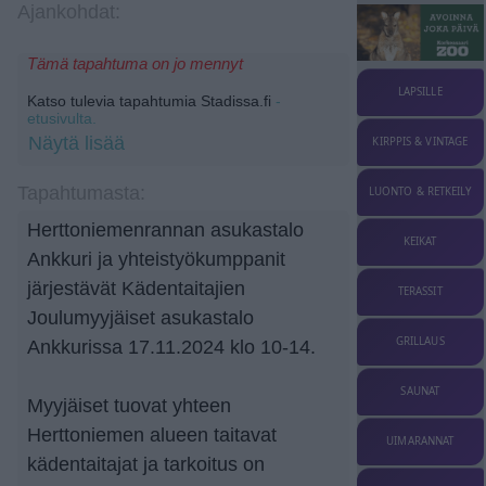
Ajankohdat:
Tämä tapahtuma on jo mennyt
LAPSILLE
Katso tulevia tapahtumia Stadissa.fi
-
etusivulta.
Näytä lisää
KIRPPIS & VINTAGE
Tapahtumasta:
LUONTO & RETKEILY
Herttoniemenrannan asukastalo
KEIKAT
Ankkuri ja yhteistyökumppanit
järjestävät Kädentaitajien
TERASSIT
Joulumyyjäiset asukastalo
GRILLAUS
Ankkurissa 17.11.2024 klo 10-14.
SAUNAT
Myyjäiset tuovat yhteen
Herttoniemen alueen taitavat
UIMARANNAT
kädentaitajat ja tarkoitus on