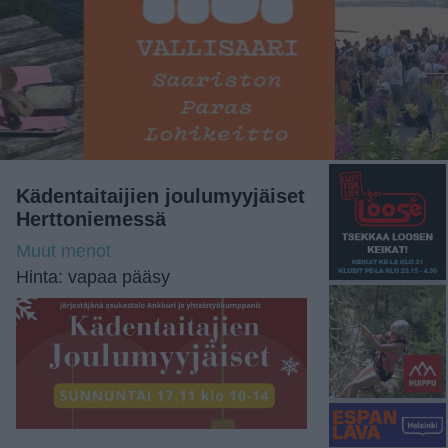
Kädentaitaijien joulumyyjäiset
Herttoniemessä
Muut menot
Hinta: vapaa pääsy