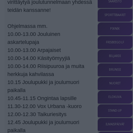
virittäytyä joulutunnelmaan yhdessä
SAARISTO
teidän kanssanne!
SPORTTIBAARIT
Ohjelmassa mm.
PIKNIK
10.00-13.00 Jouluinen
askartelupaja
FRISBEEGOLF
10.00-13.00 Arpajaiset
BILJARDI
10.00-14.00 Käsityömyyjiä
10.00-14.00 Riisipuuroa ja muita
BRUNSSI
herkkuja kahvilassa
10.15 Joulupukki ja joulumuori
NUORET
paikalla
ELOKUVA
10.45-11.15 Ongintaa lapsille
11.30-12.00 Vox Urbana -kuoro
STAND-UP
12.00-12.30 Taikuriesitys
12.45 Joulupukki ja joulumuori
ILMAISPÄIVÄT
paikalla