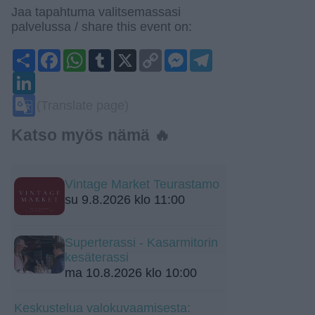
Jaa tapahtuma valitsemassasi
palvelussa / share this event on:
Share
Facebook
WhatsApp
Tumblr
X
Copy
Messenger
Telegram
Link
LinkedIn
Google
(Translate page)
Translate
Katso myös nämä 🔥
Vintage Market Teurastamo
su 9.8.2026 klo 11:00
Superterassi - Kasarmitorin
kesäterassi
ma 10.8.2026 klo 10:00
Keskustelua valokuvaamisesta: