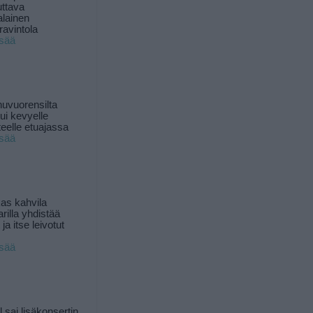
uttava
alainen
ravintola
isää
uvuorensilta
ui kevyelle
nteelle etuajassa
isää
as kahvila
rilla yhdistää
ja itse leivotut
isää
l sai lisäkonsertin