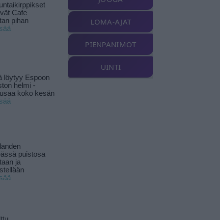
ntaikirppikset
ävät Cafe
tan pihan
LOMA-AJAT
isää
PIENPANIMOT
UINTI
ä löytyy Espoon
ston helmi -
musaa koko kesän
isää
landen
ässä puistosa
taan ja
istellään
isää
ttu