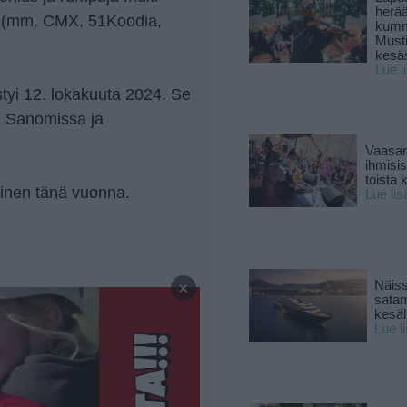
herä
öm (mm. CMX, 51Koodia,
kumm
Must
kesä
Lue l
styi 12. lokakuuta 2024. Se
in Sanomissa ja
Vaasan
ihmisi
toista 
einen tänä vuonna.
Lue lis
—
×
Näiss
sata
kesäll
Lue l