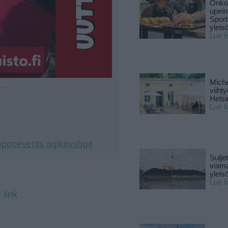
Onko 
upein
Sport
yleis
Lue l
Miche
u —
viiht
Helsi
Lue l
espooevents:agikayshq4
Sulje
voima
yleisö
Lue l
 link