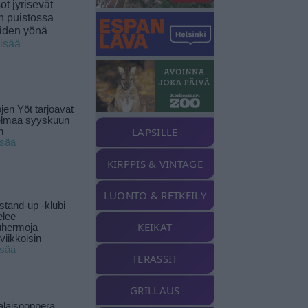
t jyrisevät
in puistossa
eiden yönä
lisää
jen Yöt tarjoavat
elmaa syyskuun
LAPSILLE
n
isää
KIRPPIS & VINTAGE
LUONTO & RETKEILY
stand-up -klubi
elee
KEIKAT
uhermoja
viikkoisin
isää
TERASSIT
GRILLAUS
alaisooppera