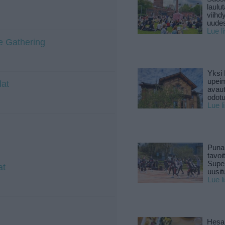
laulu
viihd
uude
Lue l
e Gathering
Yksi 
upeim
lat
avaut
odotu
Lue l
Puna
tavoi
Supe
at
uusitu
Lue l
Hesar