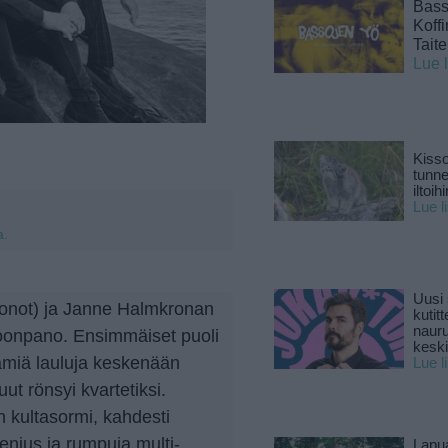
Basso
Koff
Tait
Lue 
Kisso
tunn
iltoihi
Lue l
a.
Uusi 
uonot) ja Janne Halmkronan
kutitt
naur
oonpano. Ensimmäiset puoli
keski
tämiä lauluja keskenään
Lue l
ut rönsyi kvartetiksi.
 kultasormi, kahdesti
enius ja rumpuja multi-
Lapu