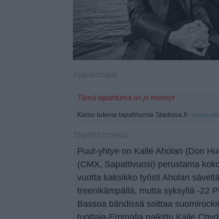
Ajankohdat:
Tämä tapahtuma on jo mennyt
Katso tulevia tapahtumia Stadissa.fi
-etusivult
Tapahtumasta:
Puut-yhtye on Kalle Aholan (Don H
(CMX, Sapattivuosi) perustama kok
vuotta kaksikko työsti Aholan sävel
treenikämpällä, mutta syksyllä -22 Pu
Bassoa bändissä soittaa suomirockin
tuottaja-Emmalla palkittu Kalle Chyd