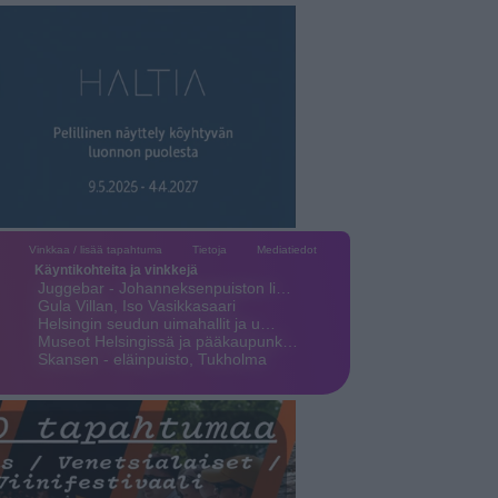
Vinkkaa / lisää tapahtuma
Tietoja
Mediatiedot
Käyntikohteita ja vinkkejä
Juggebar - Johanneksenpuiston li…
Gula Villan, Iso Vasikkasaari
Helsingin seudun uimahallit ja u…
Museot Helsingissä ja pääkaupunk…
Skansen - eläinpuisto, Tukholma