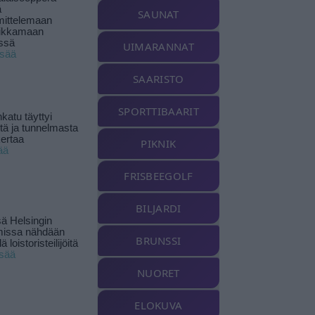
ä
SAUNAT
ittelemaan
ikkamaan
ssä
UIMARANNAT
isää
SAARISTO
SPORTTIBAARIT
katu täyttyi
stä ja tunnelmasta
kertaa
PIKNIK
ää
FRISBEEGOLF
BILJARDI
ä Helsingin
missa nähdään
BRUNSSI
ä loistoristeilijöitä
isää
NUORET
ELOKUVA