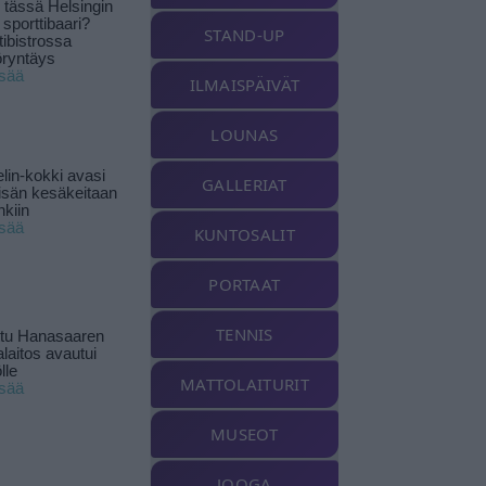
tässä Helsingin
 sporttibaari?
STAND-UP
tibistrossa
öryntäys
isää
ILMAISPÄIVÄT
LOUNAS
lin-kokki avasi
GALLERIAT
yisän kesäkeitaan
nkiin
isää
KUNTOSALIT
PORTAAT
TENNIS
ttu Hanasaaren
laitos avautui
lle
MATTOLAITURIT
isää
MUSEOT
JOOGA