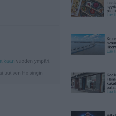
ihast
syyri
pikku
Lue l
Kruun
avaut
liike
Lue l
-aikaan
vuoden ympäri.
i uutisen Helsingin
Kodik
Flema
kukat 
pullat
Lue l
Pitbul