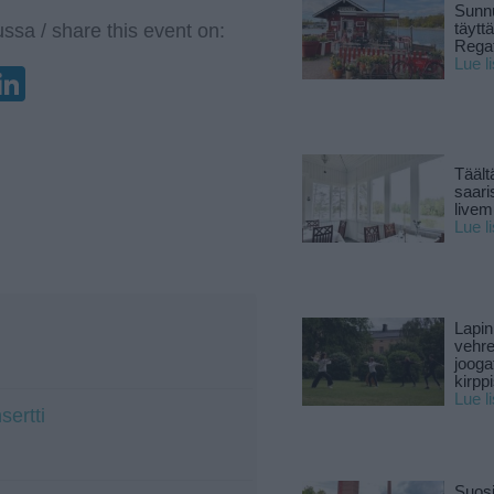
Sunnu
täytt
ssa / share this event on:
Rega
Lue l
enger
elegram
LinkedIn
Täält
saari
live
Lue l
Lapin
vehre
jooga
kirpp
Lue l
sertti
Suosi