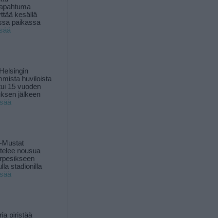
tapahtuma
yttää kesällä
ssa paikassa
isää
Helsingin
mista huviloista
ui 15 vuoden
ksen jälkeen
isää
-Mustat
ttelee nousua
rpesikseen
lla stadionilla
isää
ia piristää