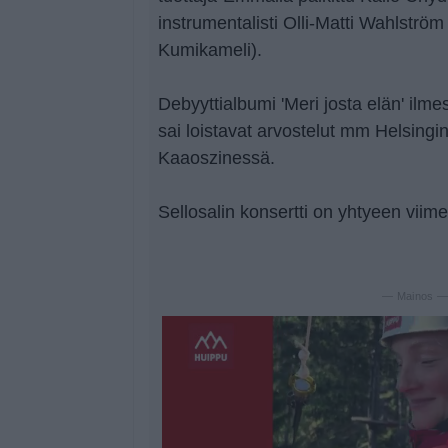
instrumentalisti Olli-Matti Wahlstr
Kumikameli).
Debyyttialbumi 'Meri josta elän' ilme
sai loistavat arvostelut mm Helsing
Kaaoszinessä.
Sellosalin konsertti on yhtyeen viim
— Mainos 