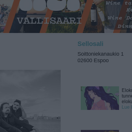
Sellosali
Soittoniekanaukio 1
02600 Espoo
Elok
tunne
elok
Lue 