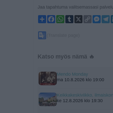
Jaa tapahtuma valitsemassasi palvelu
Share
Facebook
WhatsApp
Tumblr
X
Copy
Mess
T
Link
Google
(Translate page)
Translate
Katso myös nämä 🔥
Mendo Monday
ma 10.8.2026 klo 19:00
Keikkakeskiviikko, ilmaiskon
ke 12.8.2026 klo 19:30