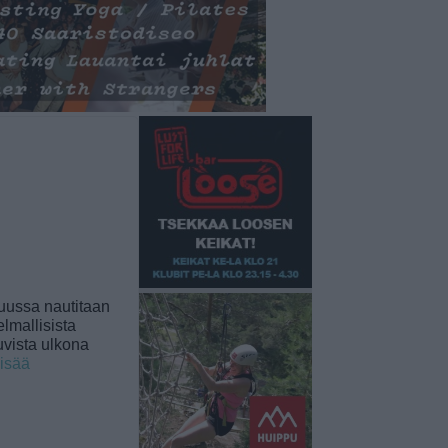
uussa nautitaan
lmallisista
uvista ulkona
lisää