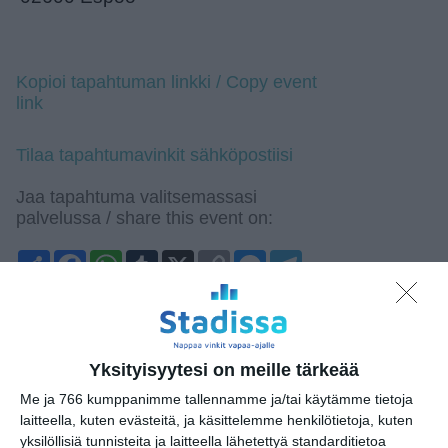
Kopioi tapahtuman linkki / Copy event
link
Tilaa tapahtumavinkit sähköpostiisi
Jaa tapahtuma valitsemassasi
palvelussa / share this event on:
Share
Facebook
WhatsApp
Tumblr
X
Copy
Messenger
Telegram
Link
LinkedIn
Google
(Translate page)
Translate
Katso myös nämä 🔥
Yksityisyytesi on meille tärkeää
Me ja 766 kumppanimme tallennamme ja/tai käytämme tietoja
laitteella, kuten evästeitä, ja käsittelemme henkilötietoja, kuten
BRQ Vantaa: Don Quijoten
yksilöllisiä tunnisteita ja laitteella lähetettyä standarditietoa