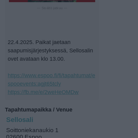
— Sisältö jatkuu —
22.4.2025. Paikat jaetaan
saapumisjärjestyksessä, Sellosalin
ovet avataan klo 13.00.
https://www.espoo.fi/fi/tapahtumat/e
spooevents:agjt65tcly
https://fb.me/e/2weHeOMDw
Tapahtumapaikka / Venue
Sellosali
Soittoniekanaukio 1
02600 Espoo