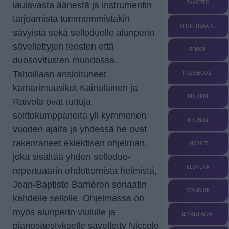
SAARISTO
laulavasta äänestä ja instrumentin
tarjoamista tummemmistakin
SPORTTIBAARIT
sävyistä sekä selloduolle alunperin
sävellettyjen teosten että
PIKNIK
duosovitusten muodossa.
Tahoillaan ansioituneet
FRISBEEGOLF
kamarimuusikot Kainulainen ja
BILJARDI
Raivola ovat tuttuja
soittokumppaneita yli kymmenen
BRUNSSI
vuoden ajalta ja yhdessä he ovat
rakentaneet eklektisen ohjelman,
NUORET
joka sisältää yhden selloduo-
ELOKUVA
repertuaarin ehdottomista helmistä,
Jean-Baptiste Barrièren sonaatin
STAND-UP
kahdelle sellolle. Ohjelmassa on
myös alunperin viululle ja
ILMAISPÄIVÄT
pianosäestykselle sävelletty Niccolo