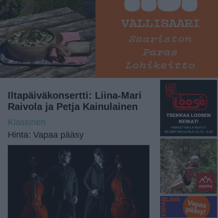
Iltapäiväkonsertti: Liina-Mari
Raivola ja Petja Kainulainen
Klassinen
Hinta: Vapaa pääsy