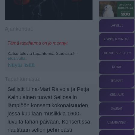
LAPSILLE
Ajankohdat:
KIRPPIS & VINTAGE
Tämä tapahtuma on jo mennyt
Katso tulevia tapahtumia Stadissa.fi
-
LUONTO & RETKEILY
etusivulta.
Näytä lisää
KEIKAT
Tapahtumasta:
TERASSIT
Sellistit Liina-Mari Raivola ja Petja
GRILLAUS
Kainulainen tuovat Sellosalin
lämpiöön konserttikokonaisuuden,
SAUNAT
jossa kuullaan musiikkia 1600-
luvulta tähän päivään. Konsertissa
UIMARANNAT
nautitaan sellon pehmeästi