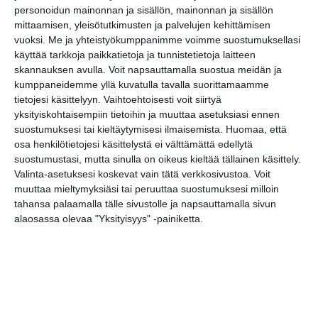
seikkailut (Mosaiikki)
personoidun mainonnan ja sisällön, mainonnan ja sisällön
la 8.8.2026 klo 10:00
mittaamisen, yleisötutkimusten ja palvelujen kehittämisen
vuoksi.
Me ja yhteistyökumppanimme voimme suostumuksellasi
käyttää tarkkoja paikkatietoja ja tunnistetietoja laitteen
BRQ Vantaa: Don Quijoten
skannauksen avulla. Voit napsauttamalla suostua meidän ja
seikkailut (Toteemi)
kumppaneidemme yllä kuvatulla tavalla suorittamaamme
la 8.8.2026 klo 13:00
tietojesi käsittelyyn. Vaihtoehtoisesti voit siirtyä
yksityiskohtaisempiin tietoihin ja muuttaa asetuksiasi ennen
Lauantain toivotut: Stefan
suostumuksesi tai kieltäytymisesi ilmaisemista.
Huomaa, että
Donner, urut
osa henkilötietojesi käsittelystä ei välttämättä edellytä
la 8.8.2026 klo 16:00
suostumustasi, mutta sinulla on oikeus kieltää tällainen käsittely.
Valinta-asetuksesi koskevat vain tätä verkkosivustoa. Voit
muuttaa mieltymyksiäsi tai peruuttaa suostumuksesi milloin
BRQ Vantaa: Häähumua
tahansa palaamalla tälle sivustolle ja napsauttamalla sivun
su 9.8.2026 klo 18:30
alaosassa olevaa "Yksityisyys" -painiketta.
BRQ Vantaa:
Kynttiläkonsertti:
Rakkauden nuottikirjasta
su 9.8.2026 klo 20:30