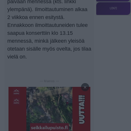
päivään mennessä (kts. linkki
ylempänä). Ilmoittautuminen alkaa
UINTI
2 viikkoa ennen esitystä.
Ennakkoon ilmoittautuneiden tulee
saapua konserttiin klo 13.15
mennessä, minkä jälkeen yleisöä
otetaan sisälle myös ovelta, jos tilaa
vielä on.
— Mainos —
×