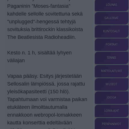
LOUNAS
Paganinin ”Moses-fantasia”
kahdelle sellolle sovitettuna sekä
GALLERIAT
"unplugged"-hengessä tehtyjä
sovituksia brittirockin klassikoista
KUNTOSALIT
The Beatlesista Radioheadiin.
PORTAAT
Kesto n. 1 h, sisältää lyhyen
TENNIS
väliajan
MATTOLAITURIT
Vapaa pääsy. Esitys järjestetään
Sellosalin lämpiössä, jossa rajattu
MUSEOT
yleisökapasiteetti (150 hlö).
JOOGA
Tapahtumaan voi varmistaa paikan
etukäteen ilmoittautumalla
LOMA-AJAT
ennakkoon webropol-lomakkeen
kautta konserttia edeltävään
PIENPANIMOT