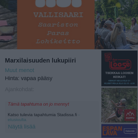
Marxilaisuuden lukupiiri
Muut menot
Hinta: vapaa pääsy
Ajankohdat:
Tämä tapahtuma on jo mennyt
Katso tulevia tapahtumia Stadissa.fi
-
etusivulta.
Näytä lisää