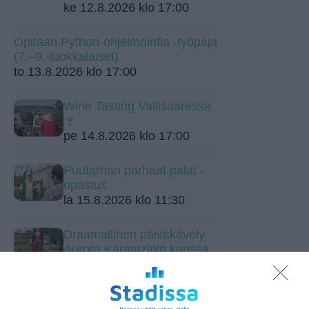
ke 12.8.2026 klo 17:00
Opitaan Python-ohjelmointia -työpaja
(7.–9.-luokkalaiset)
to 13.8.2026 klo 17:00
Wine Tasting Vallisaaressa
🍷
pe 14.8.2026 klo 17:00
Puutarhan parhaat palat -
opastus
la 15.8.2026 klo 11:30
Draamallinen päiväkävely
Aurora Karamzinin kanssa
Linnunlaulun huviloille ja
Talvipuutarhaan
su 16.8.2026 klo 12:00