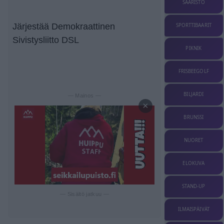
SAARISTO
Järjestää Demokraattinen
SPORTTIBAARIT
Sivistysliitto DSL
PIKNIK
FRISBEEGOLF
BILJARDI
— Mainos —
×
BRUNSSI
NUORET
ELOKUVA
STAND-UP
— Sisältö jatkuu —
ILMAISPÄIVÄT