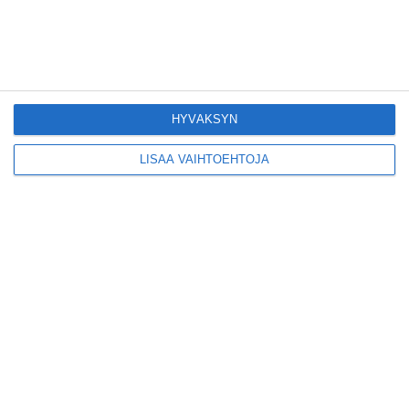
Konepajan näyttämö toi
kiinnostavia toimijoita
Vallilaan
HYVÄKSYN
Lue lisää
LISÄÄ VAIHTOEHTOJA
Suosittu esitys tekee
joukkuevoimistelun
kääntöpuolia näkyväksi
Lue lisää
Yrjönkadun uimahalli
avautui pitkän
odotuksen jälkeen
Lue lisää