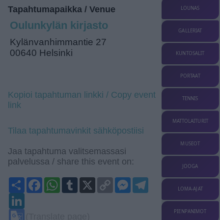
Tapahtumapaikka / Venue
LOUNAS
Oulunkylän kirjasto
GALLERIAT
Kylänvanhimmantie 27
00640 Helsinki
KUNTOSALIT
PORTAAT
Kopioi tapahtuman linkki / Copy event
TENNIS
link
MATTOLAITURIT
Tilaa tapahtumavinkit sähköpostiisi
MUSEOT
Jaa tapahtuma valitsemassasi
palvelussa / share this event on:
JOOGA
Share
Facebook
WhatsApp
Tumblr
X
Copy
Messenger
Telegram
Link
LOMA-AJAT
LinkedIn
Google
PIENPANIMOT
(Translate page)