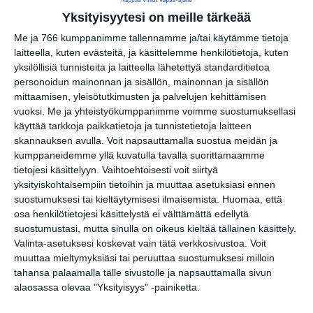
Yksityisyytesi on meille tärkeää
Rivitanssin ilmainen kokeilukerta ja
alkeiskurssi
Me ja 766 kumppanimme tallennamme ja/tai käytämme tietoja
ma 17.8.2026 klo 18:00
laitteella, kuten evästeitä, ja käsittelemme henkilötietoja, kuten
yksilöllisiä tunnisteita ja laitteella lähetettyä standarditietoa
personoidun mainonnan ja sisällön, mainonnan ja sisällön
Helsingin juhlaviikot 2026
mittaamisen, yleisötutkimusten ja palvelujen kehittämisen
ti 18.8.2026 klo 10:00
vuoksi.
Me ja yhteistyökumppanimme voimme suostumuksellasi
käyttää tarkkoja paikkatietoja ja tunnistetietoja laitteen
Kaupunkitanssit Maunulassa
skannauksen avulla. Voit napsauttamalla suostua meidän ja
ke 19.8.2026 klo 17:30
kumppaneidemme yllä kuvatulla tavalla suorittamaamme
tietojesi käsittelyyn. Vaihtoehtoisesti voit siirtyä
yksityiskohtaisempiin tietoihin ja muuttaa asetuksiasi ennen
suostumuksesi tai kieltäytymisesi ilmaisemista.
Huomaa, että
osa henkilötietojesi käsittelystä ei välttämättä edellytä
suostumustasi, mutta sinulla on oikeus kieltää tällainen käsittely.
Valinta-asetuksesi koskevat vain tätä verkkosivustoa. Voit
muuttaa mieltymyksiäsi tai peruuttaa suostumuksesi milloin
tahansa palaamalla tälle sivustolle ja napsauttamalla sivun
alaosassa olevaa "Yksityisyys" -painiketta.
Elokuussa nautitaan
tunnelmallisista