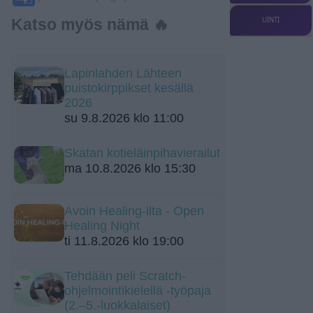
Translate
UINTI
Katso myös nämä 🔥
Lapinlahden Lähteen
puistokirppikset kesällä
2026
su 9.8.2026 klo 11:00
Skatan kotieläinpihavierailut
ma 10.8.2026 klo 15:30
Avoin Healing-ilta - Open
Healing Night
ti 11.8.2026 klo 19:00
Tehdään peli Scratch-
ohjelmointikielellä -työpaja
(2.–5.-luokkalaiset)