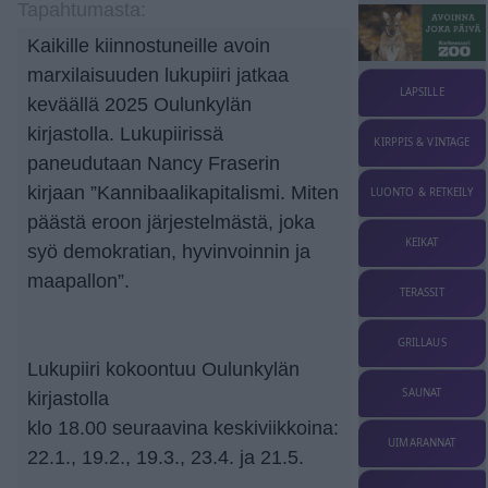
Tapahtumasta:
Kaikille kiinnostuneille avoin
marxilaisuuden lukupiiri jatkaa
LAPSILLE
keväällä 2025 Oulunkylän
kirjastolla. Lukupiirissä
KIRPPIS & VINTAGE
paneudutaan Nancy Fraserin
kirjaan ”Kannibaalikapitalismi. Miten
LUONTO & RETKEILY
päästä eroon järjestelmästä, joka
KEIKAT
syö demokratian, hyvinvoinnin ja
maapallon”.
TERASSIT
GRILLAUS
Lukupiiri kokoontuu Oulunkylän
SAUNAT
kirjastolla
klo 18.00 seuraavina keskiviikkoina:
UIMARANNAT
22.1., 19.2., 19.3., 23.4. ja 21.5.