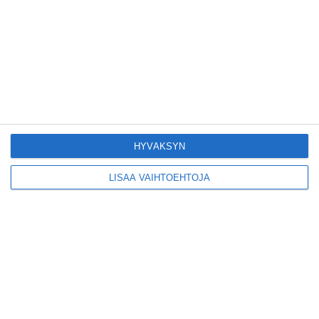
Pitbull sai lisäkonsertin
Helsinkiin I'm Back -
kiertueelleen
Lue lisää
Yleisölle avattu 112-
vuotiaan laivan sauna
antaa pehmeät löylyt
Lue lisää
HYVÄKSYN
LISÄÄ VAIHTOEHTOJA
Tämän leipomo-
kahvilan
karjalanpiirakoilla on
EU-sertifikaatti
Lue lisää