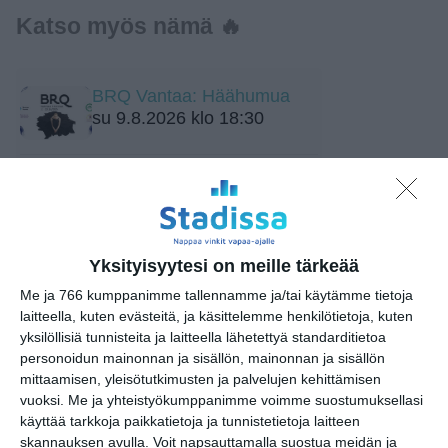
Katso myös nämä 🔥
BRQ Vantaa: Häähumua
su 9.8.2026 klo 18:30
BRQ Vantaa: Taiteilijat
kertovat illan konserteista
su 9.8.2026 klo 19:30
Yksityisyytesi on meille tärkeää
BRQ Vantaa:
Kynttiläkonsertti:
Me ja 766 kumppanimme tallennamme ja/tai käytämme tietoja
Rakkauden nuottikirjasta
laitteella, kuten evästeitä, ja käsittelemme henkilötietoja, kuten
su 9.8.2026 klo 20:30
yksilöllisiä tunnisteita ja laitteella lähetettyä standarditietoa
personoidun mainonnan ja sisällön, mainonnan ja sisällön
mittaamisen, yleisötutkimusten ja palvelujen kehittämisen
BRQ Vantaa: Johdatus
vuoksi.
Me ja yhteistyökumppanimme voimme suostumuksellasi
konserttiin: Laura Kolbe
käyttää tarkkoja paikkatietoja ja tunnistetietoja laitteen
ma 10.8.2026 klo 17:30
skannauksen avulla. Voit napsauttamalla suostua meidän ja