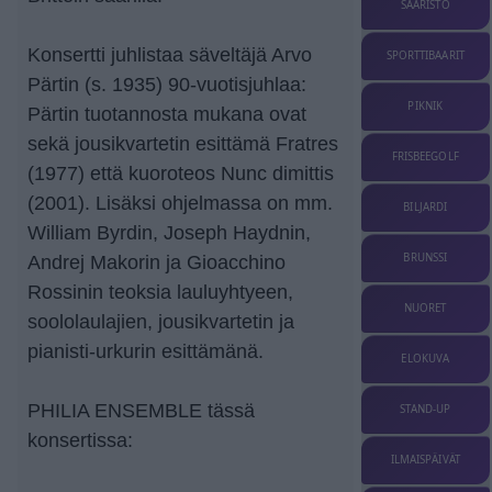
SAARISTO
Konsertti juhlistaa säveltäjä Arvo
SPORTTIBAARIT
Pärtin (s. 1935) 90-vuotisjuhlaa:
PIKNIK
Pärtin tuotannosta mukana ovat
sekä jousikvartetin esittämä Fratres
FRISBEEGOLF
(1977) että kuoroteos Nunc dimittis
(2001). Lisäksi ohjelmassa on mm.
BILJARDI
William Byrdin, Joseph Haydnin,
BRUNSSI
Andrej Makorin ja Gioacchino
Rossinin teoksia lauluyhtyeen,
NUORET
soololaulajien, jousikvartetin ja
pianisti-urkurin esittämänä.
ELOKUVA
PHILIA ENSEMBLE tässä
STAND-UP
konsertissa:
ILMAISPÄIVÄT