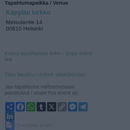
Tapahtumapaikka / Venue
Käpylän kirkko
Metsolantie 14
00610 Helsinki
Kopioi tapahtuman linkki / Copy event
link
Tilaa tapahtumavinkit sähköpostiisi
Jaa tapahtuma valitsemassasi
palvelussa / share this event on:
Share
Facebook
WhatsApp
Tumblr
X
Copy
Messenger
Telegram
Link
LinkedIn
Google
(Translate page)
Translate