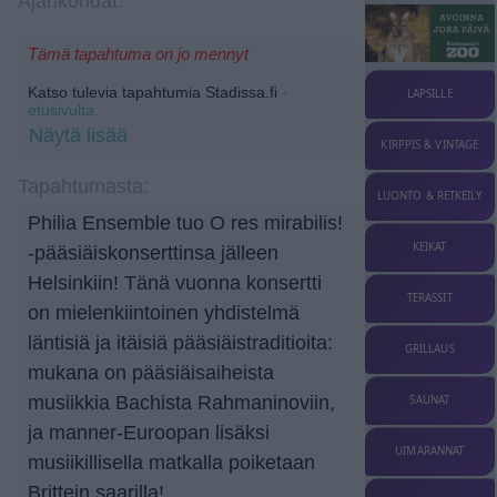
Ajankohdat:
Tämä tapahtuma on jo mennyt
Katso tulevia tapahtumia Stadissa.fi
-
LAPSILLE
etusivulta.
Näytä lisää
KIRPPIS & VINTAGE
Tapahtumasta:
LUONTO & RETKEILY
Philia Ensemble tuo O res mirabilis!
KEIKAT
-pääsiäiskonserttinsa jälleen
Helsinkiin! Tänä vuonna konsertti
TERASSIT
on mielenkiintoinen yhdistelmä
läntisiä ja itäisiä pääsiäistraditioita:
GRILLAUS
mukana on pääsiäisaiheista
musiikkia Bachista Rahmaninoviin,
SAUNAT
ja manner-Euroopan lisäksi
UIMARANNAT
musiikillisella matkalla poiketaan
Brittein saarilla!