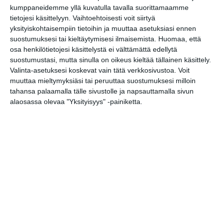
kumppaneidemme yllä kuvatulla tavalla suorittamaamme
BRQ Vantaa:
tietojesi käsittelyyn. Vaihtoehtoisesti voit siirtyä
Lepohetkikonsertti:
yksityiskohtaisempiin tietoihin ja muuttaa asetuksiasi ennen
Mostronmi Amor
suostumuksesi tai kieltäytymisesi ilmaisemista.
Huomaa, että
ma 10.8.2026 klo 18:30
osa henkilötietojesi käsittelystä ei välttämättä edellytä
suostumustasi, mutta sinulla on oikeus kieltää tällainen käsittely.
Valinta-asetuksesi koskevat vain tätä verkkosivustoa. Voit
BRQ Vantaa:
muuttaa mieltymyksiäsi tai peruuttaa suostumuksesi milloin
Nokkahuiluguru
tahansa palaamalla tälle sivustolle ja napsauttamalla sivun
ti 11.8.2026 klo 12:00
alaosassa olevaa "Yksityisyys" -painiketta.
BRQ Vantaa: Johdatus
konserttiin: Anssi Mattila
ti 11.8.2026 klo 17:30
BRQ Vantaa: Alla Guerra
d'Amor
ti 11.8.2026 klo 18:30
BRQ Vantaa: Vantaan
musiikkiopiston nuoret