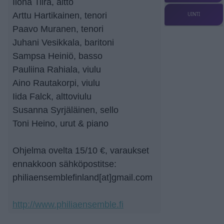
Ilona Tiira, altto
Arttu Hartikainen, tenori
UINTI
Paavo Muranen, tenori
Juhani Vesikkala, baritoni
Sampsa Heiniö, basso
Pauliina Rahiala, viulu
Aino Rautakorpi, viulu
Iida Falck, alttoviulu
Susanna Syrjäläinen, sello
Toni Heino, urut & piano
Ohjelma ovelta 15/10 €, varaukset
ennakkoon sähköpostitse:
philiaensemblefinland[at]gmail.com
http://www.philiaensemble.fi