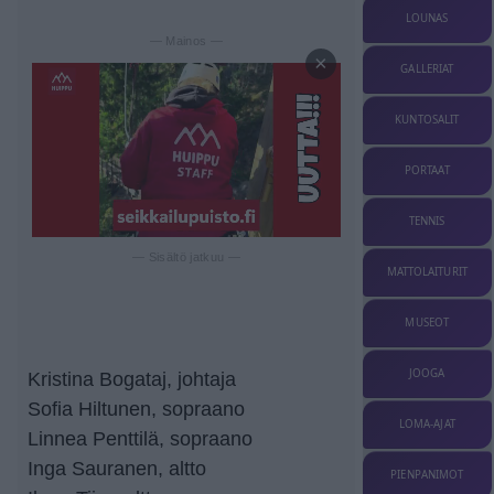
LOUNAS
— Mainos —
×
GALLERIAT
KUNTOSALIT
PORTAAT
TENNIS
— Sisältö jatkuu —
MATTOLAITURIT
MUSEOT
JOOGA
Kristina Bogataj, johtaja
Sofia Hiltunen, sopraano
LOMA-AJAT
Linnea Penttilä, sopraano
Inga Sauranen, altto
PIENPANIMOT