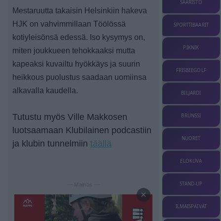
SAARISTO
Mestaruutta takaisin Helsinkiin hakeva
HJK on vahvimmillaan Töölössä
SPORTTIBAARIT
kotiyleisönsä edessä. Iso kysymys on,
PIKNIK
miten joukkueen tehokkaaksi mutta
kapeaksi kuvailtu hyökkäys ja suurin
FRISBEEGOLF
heikkous puolustus saadaan uomiinsa
alkavalla kaudella.
BILJARDI
Tutustu myös Ville Makkosen
BRUNSSI
luotsaamaan Klubilainen podcastiin
NUORET
ja klubin tunnelmiin
täällä
ELOKUVA
STAND-UP
— Mainos —
×
ILMAISPÄIVÄT