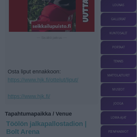
LOUNAS
GALLERIAT
KUNTOSALIT
— Sisältö jatkuu —
PORTAAT
TENNIS
Osta liput ennakkoon:
MATTOLAITURIT
https://www.hjk.fi/ottelut/liput/
MUSEOT
https://www.hjk.fi/
JOOGA
Tapahtumapaikka / Venue
LOMA-AJAT
Töölön jalkapallostadion |
Bolt Arena
PIENPANIMOT