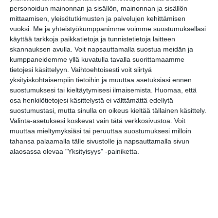
personoidun mainonnan ja sisällön, mainonnan ja sisällön
mittaamisen, yleisötutkimusten ja palvelujen kehittämisen
vuoksi.
Me ja yhteistyökumppanimme voimme suostumuksellasi
käyttää tarkkoja paikkatietoja ja tunnistetietoja laitteen
Elokuussa nautitaan
tunnelmallisista
skannauksen avulla. Voit napsauttamalla suostua meidän ja
elokuvista ulkona
kumppaneidemme yllä kuvatulla tavalla suorittamaamme
Lue lisää
tietojesi käsittelyyn. Vaihtoehtoisesti voit siirtyä
yksityiskohtaisempiin tietoihin ja muuttaa asetuksiasi ennen
suostumuksesi tai kieltäytymisesi ilmaisemista.
Huomaa, että
osa henkilötietojesi käsittelystä ei välttämättä edellytä
suostumustasi, mutta sinulla on oikeus kieltää tällainen käsittely.
Bassot jyrisevät Koffin
puistossa Taiteiden
Valinta-asetuksesi koskevat vain tätä verkkosivustoa. Voit
yönä
muuttaa mieltymyksiäsi tai peruuttaa suostumuksesi milloin
Lue lisää
tahansa palaamalla tälle sivustolle ja napsauttamalla sivun
alaosassa olevaa "Yksityisyys" -painiketta.
Kissojen Yöt tarjoavat
tunnelmaa syyskuun
iltoihin
Lue lisää