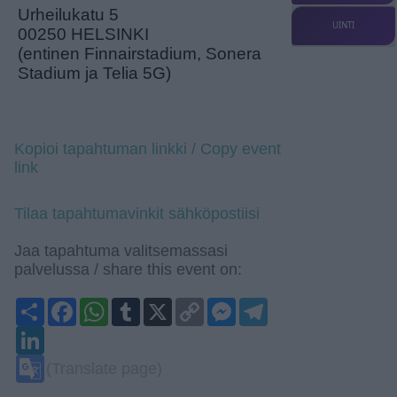
Urheilukatu 5
UINTI
00250 HELSINKI
(entinen Finnairstadium, Sonera
Stadium ja Telia 5G)
Kopioi tapahtuman linkki / Copy event
link
Tilaa tapahtumavinkit sähköpostiisi
Jaa tapahtuma valitsemassasi
palvelussa / share this event on:
Share
Facebook
WhatsApp
Tumblr
X
Copy
Messenger
Telegram
Link
LinkedIn
Google
(Translate page)
Translate