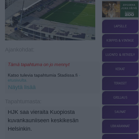
LAPSILLE
KIRPPIS & VINTAGE
Ajankohdat:
LUONTO & RETKEILY
Tämä tapahtuma on jo mennyt
KEIKAT
Katso tulevia tapahtumia Stadissa.fi
-
etusivulta.
TERASSIT
Näytä lisää
GRILLAUS
Tapahtumasta:
HJK saa vieraita Kuopiosta
SAUNAT
kuvankauniiseen keskikesän
UIMARANNAT
Helsinkin.