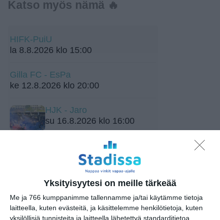
Katso myös nämä 🔥
HIFK-PuiU
la 8.8.2026 klo 15:00
Gilla FC - EsPa
ke 12.8.2026 klo 20:00
HJK - Jaro
su 16.8.2026 klo 16:00
IF Gnistan - Ilves
ma 17.8.2026 klo 18:00
Yksityisyytesi on meille tärkeää
Me ja 766 kumppanimme tallennamme ja/tai käytämme tietoja
laitteella, kuten evästeitä, ja käsittelemme henkilötietoja, kuten
yksilöllisiä tunnisteita ja laitteella lähetettyä standarditietoa