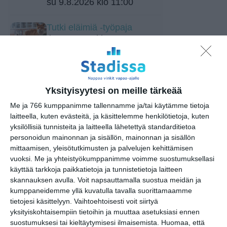
su 9.8.2026 klo 11:00
Tutki eläimiä -työpaja
ti 11.8.2026 klo 11:00
Kaupunkitanssit Maunulassa
ke 12.8.2026 klo 17:30
Yksityisyytesi on meille tärkeää
Svenkan perinteinen ja
Me ja 766 kumppanimme tallennamme ja/tai käytämme tietoja
legendaarinen kesävisa
laitteella, kuten evästeitä, ja käsittelemme henkilötietoja, kuten
torstaisin
yksilöllisiä tunnisteita ja laitteella lähetettyä standarditietoa
to 13.8.2026 klo 18:00
personoidun mainonnan ja sisällön, mainonnan ja sisällön
mittaamisen, yleisötutkimusten ja palvelujen kehittämisen
vuoksi.
Me ja yhteistyökumppanimme voimme suostumuksellasi
Helsingin kaupungin
käyttää tarkkoja paikkatietoja ja tunnistetietoja laitteen
matkailuneuvonnan pop-up
skannauksen avulla. Voit napsauttamalla suostua meidän ja
pe 14.8.2026 klo 11:00
kumppaneidemme yllä kuvatulla tavalla suorittamaamme
tietojesi käsittelyyn. Vaihtoehtoisesti voit siirtyä
Wine Tasting Vallisaaressa
yksityiskohtaisempiin tietoihin ja muuttaa asetuksiasi ennen
🍷
suostumuksesi tai kieltäytymisesi ilmaisemista.
Huomaa, että