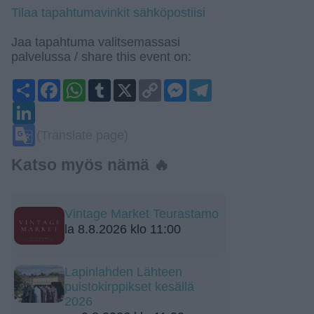
Tilaa tapahtumavinkit sähköpostiisi
Jaa tapahtuma valitsemassasi
palvelussa / share this event on:
Share
Facebook
WhatsApp
Tumblr
X
Copy
Messenger
Telegram
Link
LinkedIn
Google
(Translate page)
Translate
Katso myös nämä 🔥
Vintage Market Teurastamo
la 8.8.2026 klo 11:00
Lapinlahden Lähteen
puistokirppikset kesällä
2026