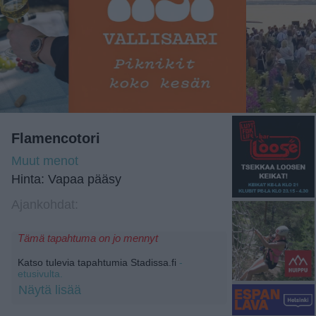
Flamencotori
Muut menot
Hinta: Vapaa pääsy
Ajankohdat:
Tämä tapahtuma on jo mennyt
Katso tulevia tapahtumia Stadissa.fi
-
etusivulta.
Näytä lisää