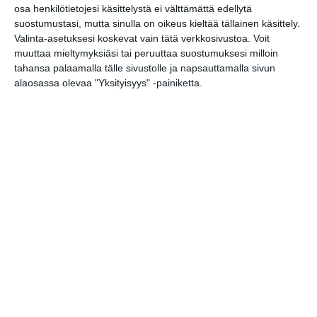
la 15.8.2026 klo 17:00
osa henkilötietojesi käsittelystä ei välttämättä edellytä
suostumustasi, mutta sinulla on oikeus kieltää tällainen käsittely.
Valinta-asetuksesi koskevat vain tätä verkkosivustoa. Voit
Vantaan Ikean
muuttaa mieltymyksiäsi tai peruuttaa suostumuksesi milloin
peräkonttikirppis
tahansa palaamalla tälle sivustolle ja napsauttamalla sivun
su 16.8.2026 klo 09:00
alaosassa olevaa "Yksityisyys" -painiketta.
Rivitanssin ilmainen kokeilukerta ja
alkeiskurssi
ma 17.8.2026 klo 18:00
Intro - Taikuuden alkusoitto
by Robert Jägerhorn
ti 18.8.2026 klo 19:00