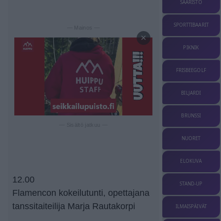
SAARISTO
SPORTTIBAARIT
— Mainos —
×
PIKNIK
FRISBEEGOLF
BILJARDI
BRUNSSI
— Sisältö jatkuu —
NUORET
ELOKUVA
12.00
STAND-UP
Flamencon kokeilutunti, opettajana
tanssitaiteilija Marja Rautakorpi
ILMAISPÄIVÄT