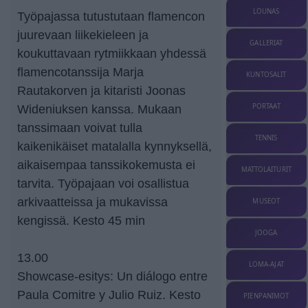
LOUNAS
Työpajassa tutustutaan flamencon
juurevaan liikekieleen ja
GALLERIAT
koukuttavaan rytmiikkaan yhdessä
flamencotanssija Marja
KUNTOSALIT
Rautakorven ja kitaristi Joonas
PORTAAT
Wideniuksen kanssa. Mukaan
tanssimaan voivat tulla
TENNIS
kaikenikäiset matalalla kynnyksellä,
aikaisempaa tanssikokemusta ei
MATTOLAITURIT
tarvita. Työpajaan voi osallistua
arkivaatteissa ja mukavissa
MUSEOT
kengissä. Kesto 45 min
JOOGA
13.00
LOMA-AJAT
Showcase-esitys: Un diálogo entre
Paula Comitre y Julio Ruiz. Kesto
PIENPANIMOT