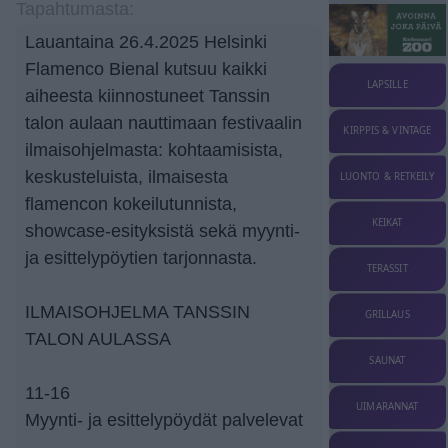
Tapahtumasta:
Lauantaina 26.4.2025 Helsinki
Flamenco Bienal kutsuu kaikki
LAPSILLE
aiheesta kiinnostuneet Tanssin
talon aulaan nauttimaan festivaalin
KIRPPIS & VINTAGE
ilmaisohjelmasta: kohtaamisista,
keskusteluista, ilmaisesta
LUONTO & RETKEILY
flamencon kokeilutunnista,
KEIKAT
showcase-esityksistä sekä myynti-
ja esittelypöytien tarjonnasta.
TERASSIT
ILMAISOHJELMA TANSSIN
GRILLAUS
TALON AULASSA
SAUNAT
11-16
UIMARANNAT
Myynti- ja esittelypöydät palvelevat