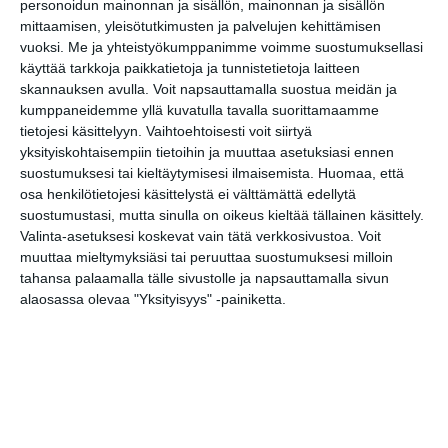
LinkedIn
personoidun mainonnan ja sisällön, mainonnan ja sisällön
mittaamisen, yleisötutkimusten ja palvelujen kehittämisen
Google
(Translate page)
vuoksi.
Me ja yhteistyökumppanimme voimme suostumuksellasi
Translate
käyttää tarkkoja paikkatietoja ja tunnistetietoja laitteen
Katso myös nämä 🔥
skannauksen avulla. Voit napsauttamalla suostua meidän ja
kumppaneidemme yllä kuvatulla tavalla suorittamaamme
tietojesi käsittelyyn. Vaihtoehtoisesti voit siirtyä
yksityiskohtaisempiin tietoihin ja muuttaa asetuksiasi ennen
Kesäkino Engel
suostumuksesi tai kieltäytymisesi ilmaisemista.
Huomaa, että
la 8.8.2026 klo 22:30
osa henkilötietojesi käsittelystä ei välttämättä edellytä
suostumustasi, mutta sinulla on oikeus kieltää tällainen käsittely.
Valinta-asetuksesi koskevat vain tätä verkkosivustoa. Voit
Maljan ulkoilmaelokuvat /
muuttaa mieltymyksiäsi tai peruuttaa suostumuksesi milloin
Malja Open Air Cinemas
tahansa palaamalla tälle sivustolle ja napsauttamalla sivun
su 9.8.2026 klo 19:00
alaosassa olevaa "Yksityisyys" -painiketta.
Hungarian Wedding
(Magyar menyegző) |
Elokuvanäytös
ti 11.8.2026 klo 17:00
Lapinlahden Elokuvajuhlat