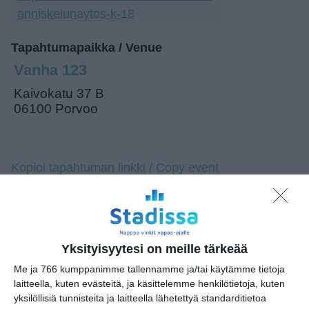
anniskelunaytos-k-18
Tapahtumapaikka / Venue
Vanha 123
Kaivokatu 37 B
06100 Porvoo
Kopioi tapahtuman linkki / Copy event
link
Tilaa tapahtumavinkit sähköpostiisi
Jaa tapahtuma valitsemassasi
Yksityisyytesi on meille tärkeää
palvelussa / share this event on:
Me ja 766 kumppanimme tallennamme ja/tai käytämme tietoja
laitteella, kuten evästeitä, ja käsittelemme henkilötietoja, kuten
Share
Facebook
WhatsApp
Tumblr
X
Copy
Messenger
Telegram
yksilöllisiä tunnisteita ja laitteella lähetettyä standarditietoa
Link