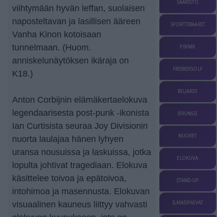
SAARISTO
viihtymään hyvän leffan, suolaisen
naposteltavan ja lasillisen ääreen
SPORTTIBAARIT
Vanha Kinon kotoisaan
tunnelmaan. (Huom.
PIKNIK
anniskelunäytöksen ikäraja on
FRISBEEGOLF
K18.)
BILJARDI
Anton Corbijnin elämäkertaelokuva
legendaarisesta post-punk -ikonista
BRUNSSI
Ian Curtisista seuraa Joy Divisionin
NUORET
nuorta laulajaa hänen lyhyen
uransa nousuissa ja laskuissa, jotka
ELOKUVA
lopulta johtivat tragediaan. Elokuva
käsittelee toivoa ja epätoivoa,
STAND-UP
intohimoa ja masennusta. Elokuvan
ILMAISPÄIVÄT
visuaalinen kauneus liittyy vahvasti