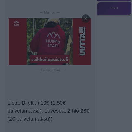
UINTI
— Mainos —
×
— Sisältö jatkuu —
Liput: Biletti.fi 10€ (1,50€
palvelumaksu), Loveseat 2 hlö 28€
(2€ palvelumaksu))