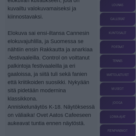
elokuvan kuvaukseen, jota on
LOUNAS
kuvailtu valokuvamaiseksi ja
kiinnostavaksi.
GALLERIAT
Elokuva sai ensi-iltansa Cannesin
KUNTOSALIT
elokuvajuhlilla, ja Suomessa se
PORTAAT
nähtiin ensin Rakkautta ja anarkiaa
-festivaaleilla. Control on voittanut
TENNIS
palkintoja festivaaleilla ja eri
gaaloissa, ja siitä tuli sekä fanien
MATTOLAITURIT
että kriitikoiden suosikki. Nykyään
MUSEOT
sitä pidetään modernina
klassikkona.
JOOGA
Anniskelunäytös K-18. Näytöksessä
on väliaika! Ovet Aatos Cafeeseen
LOMA-AJAT
aukeavat tuntia ennen näytöstä.
PIENPANIMOT