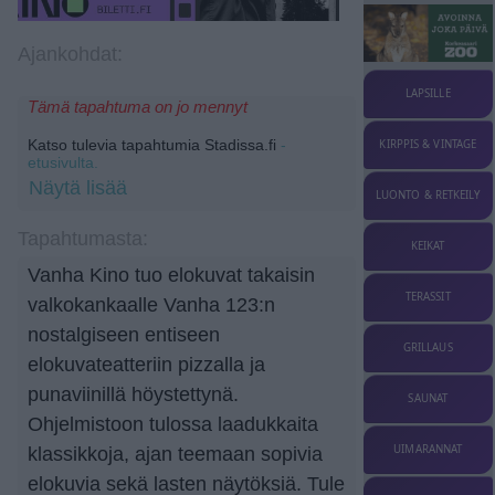
Ajankohdat:
LAPSILLE
Tämä tapahtuma on jo mennyt
Katso tulevia tapahtumia Stadissa.fi
-
KIRPPIS & VINTAGE
etusivulta.
Näytä lisää
LUONTO & RETKEILY
Tapahtumasta:
KEIKAT
Vanha Kino tuo elokuvat takaisin
TERASSIT
valkokankaalle Vanha 123:n
nostalgiseen entiseen
GRILLAUS
elokuvateatteriin pizzalla ja
punaviinillä höystettynä.
SAUNAT
Ohjelmistoon tulossa laadukkaita
UIMARANNAT
klassikkoja, ajan teemaan sopivia
elokuvia sekä lasten näytöksiä. Tule