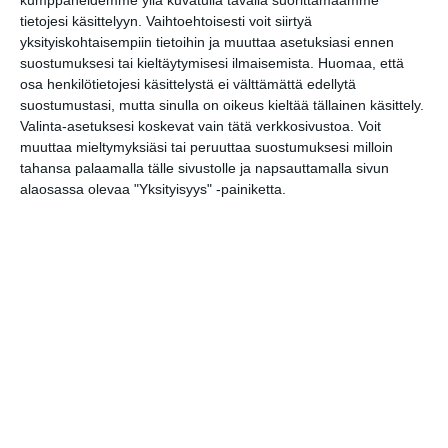
kumppaneidemme yllä kuvatulla tavalla suorittamaamme
Kopioi tapahtuman linkki / Copy event
tietojesi käsittelyyn. Vaihtoehtoisesti voit siirtyä
link
yksityiskohtaisempiin tietoihin ja muuttaa asetuksiasi ennen
suostumuksesi tai kieltäytymisesi ilmaisemista.
Huomaa, että
osa henkilötietojesi käsittelystä ei välttämättä edellytä
Tilaa tapahtumavinkit sähköpostiisi
suostumustasi, mutta sinulla on oikeus kieltää tällainen käsittely.
Valinta-asetuksesi koskevat vain tätä verkkosivustoa. Voit
Jaa tapahtuma valitsemassasi
muuttaa mieltymyksiäsi tai peruuttaa suostumuksesi milloin
palvelussa / share this event on:
tahansa palaamalla tälle sivustolle ja napsauttamalla sivun
alaosassa olevaa "Yksityisyys" -painiketta.
Share
Facebook
WhatsApp
Tumblr
X
Copy
Messenger
Telegram
Link
LinkedIn
Google
(Translate page)
Translate
Kissojen Yöt tarjoavat
tunnelmaa syyskuun