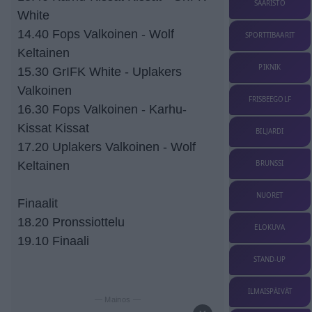
SAARISTO
White
14.40 Fops Valkoinen - Wolf
SPORTTIBAARIT
Keltainen
PIKNIK
15.30 GrIFK White - Uplakers
Valkoinen
FRISBEEGOLF
16.30 Fops Valkoinen - Karhu-
Kissat Kissat
BILJARDI
17.20 Uplakers Valkoinen - Wolf
BRUNSSI
Keltainen
NUORET
Finaalit
18.20 Pronssiottelu
ELOKUVA
19.10 Finaali
STAND-UP
ILMAISPÄIVÄT
— Mainos —