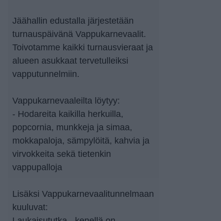
Jäähallin edustalla järjestetään
turnauspäivänä Vappukarnevaalit.
Toivotamme kaikki turnausvieraat ja
alueen asukkaat tervetulleiksi
vapputunnelmiin.
Vappukarnevaaleilta löytyy:
- Hodareita kaikilla herkuilla,
popcornia, munkkeja ja simaa,
mokkapaloja, sämpylöitä, kahvia ja
virvokkeita sekä tietenkin
vappupalloja
Lisäksi Vappukarnevaalitunnelmaan
kuuluvat:
Laukaisututka - kenellä on