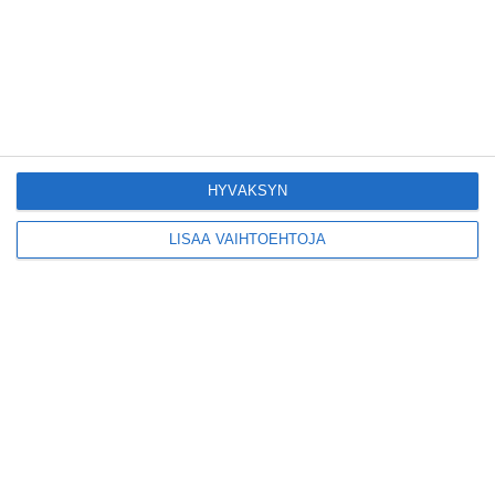
Lue lisää
Yleisölle avattu 112-
vuotiaan laivan sauna
antaa pehmeät löylyt
Lue lisää
HYVÄKSYN
LISÄÄ VAIHTOEHTOJA
Tämän leipomo-
kahvilan
karjalanpiirakoilla on
EU-sertifikaatti
Lue lisää
Konepajan näyttämö toi
kiinnostavia toimijoita
Vallilaan
Lue lisää