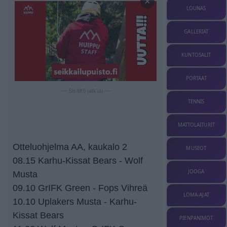
×
LOUNAS
GALLERIAT
KUNTOSALIT
PORTAAT
— Sisältö jatkuu —
TENNIS
MATTOLAITURIT
Otteluohjelma AA, kaukalo 2
MUSEOT
08.15 Karhu-Kissat Bears - Wolf
JOOGA
Musta
09.10 GrIFK Green - Fops Vihreä
LOMA-AJAT
10.10 Uplakers Musta - Karhu-
Kissat Bears
PIENPANIMOT