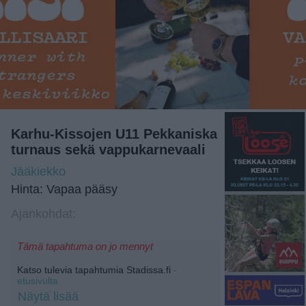
Karhu-Kissojen U11 Pekkaniska
turnaus sekä vappukarnevaali
Jääkiekko
Hinta: Vapaa pääsy
Ajankohdat:
Tämä tapahtuma on jo mennyt
Katso tulevia tapahtumia Stadissa.fi
-
etusivulta.
Näytä lisää