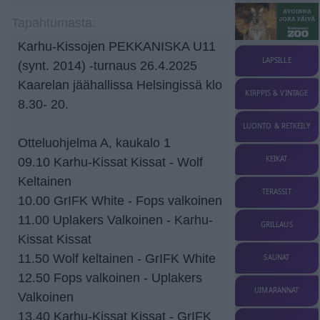
Tapahtumasta:
Karhu-Kissojen PEKKANISKA U11
LAPSILLE
(synt. 2014) -turnaus 26.4.2025
Kaarelan jäähallissa Helsingissä klo
KIRPPIS & VINTAGE
8.30- 20.
LUONTO & RETKEILY
Otteluohjelma A, kaukalo 1
KEIKAT
09.10 Karhu-Kissat Kissat - Wolf
Keltainen
TERASSIT
10.00 GrIFK White - Fops valkoinen
11.00 Uplakers Valkoinen - Karhu-
GRILLAUS
Kissat Kissat
11.50 Wolf keltainen - GrIFK White
SAUNAT
12.50 Fops valkoinen - Uplakers
UIMARANNAT
Valkoinen
13.40 Karhu-Kissat Kissat - GrIFK