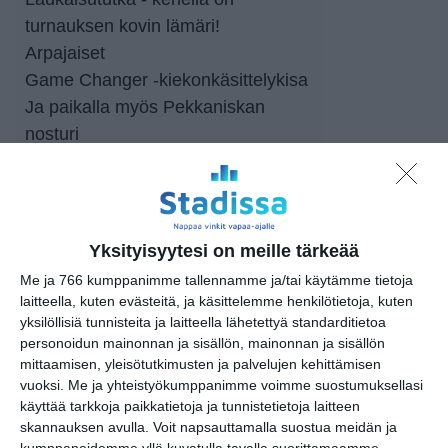
turnauksen kovin lämäri!
Arpajaiset
Game Changer -kiekonkäsittelykisa
Ja paikalla myös Pekkaniskan
nosturi
https://www.gameresultsonline.com/
karhu-kissat-u11-cats-bears-
kissat/pekkaniska-u11-turnaus
Yksityisyytesi on meille tärkeää
Me ja 766 kumppanimme tallennamme ja/tai käytämme tietoja
Tapahtumapaikka / Venue
laitteella, kuten evästeitä, ja käsittelemme henkilötietoja, kuten
Kaarelan jäähalli
yksilöllisiä tunnisteita ja laitteella lähetettyä standarditietoa
personoidun mainonnan ja sisällön, mainonnan ja sisällön
Kaarelan raitti 2
mittaamisen, yleisötutkimusten ja palvelujen kehittämisen
00430 Helsinki
vuoksi.
Me ja yhteistyökumppanimme voimme suostumuksellasi
käyttää tarkkoja paikkatietoja ja tunnistetietoja laitteen
skannauksen avulla. Voit napsauttamalla suostua meidän ja