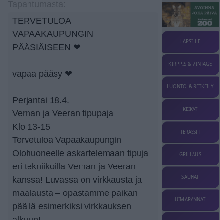
Tapahtumasta:
TERVETULOA
VAPAAKAUPUNGIN
LAPSILLE
PÄÄSIÄISEEN ❤
KIRPPIS & VINTAGE
vapaa pääsy ❤
LUONTO & RETKEILY
Perjantai 18.4.
KEIKAT
Vernan ja Veeran tipupaja
Klo 13-15
TERASSIT
Tervetuloa Vapaakaupungin
Olohuoneelle askartelemaan tipuja
GRILLAUS
eri tekniikoilla Vernan ja Veeran
SAUNAT
kanssa! Luvassa on virkkausta ja
maalausta – opastamme paikan
UIMARANNAT
päällä esimerkiksi virkkauksen
alkuun!