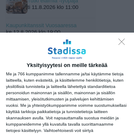
Tutki eläimiä -työpaja
ti 11.8.2026 klo 11:00
Kaupunkitanssit Vuosaaressa
ke 12.8.2026 klo 19:00
Kaupunkitanssit
Teurastamolla
to 13.8.2026 klo 17:30
Yksityisyytesi on meille tärkeää
Me ja 766 kumppanimme tallennamme ja/tai käytämme tietoja
Wine Tasting Vallisaaressa
laitteella, kuten evästeitä, ja käsittelemme henkilötietoja, kuten
🍷
yksilöllisiä tunnisteita ja laitteella lähetettyä standarditietoa
pe 14.8.2026 klo 17:00
personoidun mainonnan ja sisällön, mainonnan ja sisällön
mittaamisen, yleisötutkimusten ja palvelujen kehittämisen
Opastus kokoelmiin:
vuoksi.
Me ja yhteistyökumppanimme voimme suostumuksellasi
Tutkimusmatkojen aarteet
käyttää tarkkoja paikkatietoja ja tunnistetietoja laitteen
la 15.8.2026 klo 10:00
skannauksen avulla. Voit napsauttamalla suostua meidän ja
kumppaneidemme yllä kuvatulla tavalla suorittamaamme
Pop-up kesäkahvila
tietojesi käsittelyyn. Vaihtoehtoisesti voit siirtyä