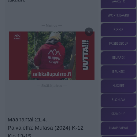
SAARISTO
SPORTTIBAARIT
— Mainos —
PIKNIK
×
FRISBEEGOLF
BILJARDI
BRUNSSI
NUORET
— Sisältö jatkuu —
ELOKUVA
STAND-UP
Maanantai 21.4.
Päiväleffa: Mufasa (2024) K-12
ILMAISPÄIVÄT
Klo 13-15