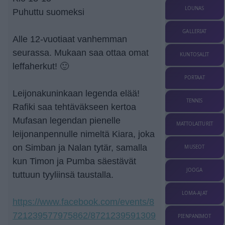
LOUNAS
Puhuttu suomeksi
GALLERIAT
Alle 12-vuotiaat vanhemman
seurassa. Mukaan saa ottaa omat
KUNTOSALIT
leffaherkut! 🙂
PORTAAT
Leijonakuninkaan legenda elää!
TENNIS
Rafiki saa tehtäväkseen kertoa
Mufasan legendan pienelle
MATTOLAITURIT
leijonanpennulle nimeltä Kiara, joka
on Simban ja Nalan tytär, samalla
MUSEOT
kun Timon ja Pumba säestävät
JOOGA
tuttuun tyyliinsä taustalla.
LOMA-AJAT
https://www.facebook.com/events/8
721239577975862/8721239591309
PIENPANIMOT