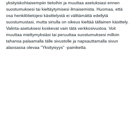
Raparperitaivas
yksityiskohtaisempiin tietoihin ja muuttaa asetuksiasi ennen
su 16.8.2026 klo 12:00
suostumuksesi tai kieltäytymisesi ilmaisemista.
Huomaa, että
osa henkilötietojesi käsittelystä ei välttämättä edellytä
suostumustasi, mutta sinulla on oikeus kieltää tällainen käsittely.
Katrinebergin
Valinta-asetuksesi koskevat vain tätä verkkosivustoa. Voit
kotieläinpihavierailut
muuttaa mieltymyksiäsi tai peruuttaa suostumuksesi milloin
ma 17.8.2026 klo 15:30
tahansa palaamalla tälle sivustolle ja napsauttamalla sivun
alaosassa olevaa "Yksityisyys" -painiketta.
Kissojen Yöt tarjoavat
tunnelmaa syyskuun
iltoihin
Lue lisää