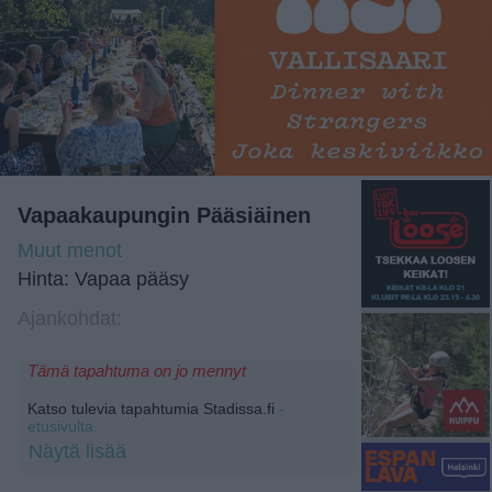
Vapaakaupungin Pääsiäinen
Muut menot
Hinta: Vapaa pääsy
Ajankohdat:
Tämä tapahtuma on jo mennyt
Katso tulevia tapahtumia Stadissa.fi
-
etusivulta.
Näytä lisää