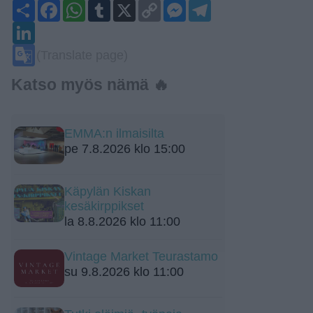
Share
Facebook
WhatsApp
Tumblr
X
Copy
Messenger
Telegram
Link
LinkedIn
Google
(Translate page)
Translate
Katso myös nämä 🔥
EMMA:n ilmaisilta
pe 7.8.2026 klo 15:00
Käpylän Kiskan
kesäkirppikset
la 8.8.2026 klo 11:00
Vintage Market Teurastamo
su 9.8.2026 klo 11:00