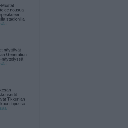
-Mustat
ttelee nousua
rpesikseen
lla stadionilla
isää
t näyttävät
taa Generation
-näyttelyssä
isää
 kesän
skonsertit
ävät Tikkurilan
okuun lopussa
isää