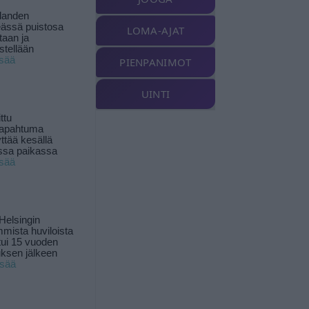
landen
ässä puistosa
LOMA-AJAT
taan ja
istellään
isää
PIENPANIMOT
UINTI
ttu
tapahtuma
yttää kesällä
ssa paikassa
isää
Helsingin
mista huviloista
ui 15 vuoden
ksen jälkeen
isää