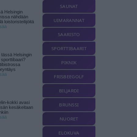
SAUNAT
ä Helsingin
missa nähdään
UIMARANNAT
ä loistoristeilijöitä
isää
SAARISTO
SPORTTIBAARIT
tässä Helsingin
 sporttibaari?
PIKNIK
tibistrossa
öryntäys
isää
FRISBEEGOLF
BILJARDI
lin-kokki avasi
BRUNSSI
yisän kesäkeitaan
nkiin
isää
NUORET
ELOKUVA