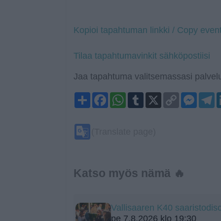
Kopioi tapahtuman linkki / Copy event
Tilaa tapahtumavinkit sähköpostiisi
Jaa tapahtuma valitsemassasi palvelu
Share
Facebook
WhatsApp
Tumblr
X
Copy
Mess
T
Link
Google
(Translate page)
Translate
Katso myös nämä 🔥
Vallisaaren K40 saaristodis
pe 7.8.2026 klo 19:30