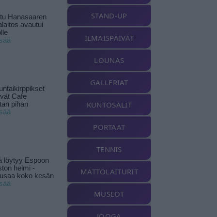
STAND-UP
ttu Hanasaaren
laitos avautui
lle
ILMAISPÄIVÄT
isää
LOUNAS
GALLERIAT
ntaikirppikset
ävät Cafe
KUNTOSALIT
tan pihan
isää
PORTAAT
TENNIS
ä löytyy Espoon
ston helmi -
MATTOLAITURIT
musaa koko kesän
isää
MUSEOT
JOOGA