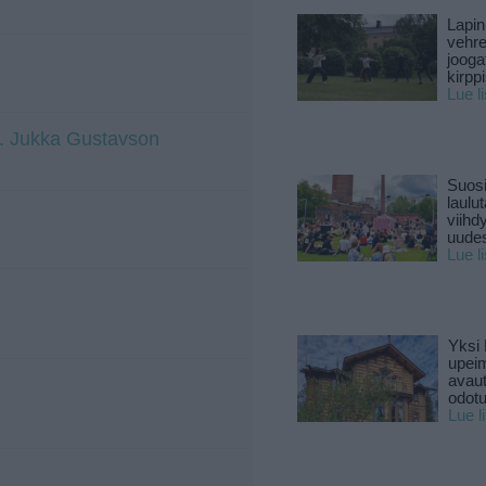
Lapin
vehre
jooga
kirpp
Lue l
at. Jukka Gustavson
Suosi
laulu
viihd
uude
Lue l
Yksi 
upeim
avaut
odotu
Lue l