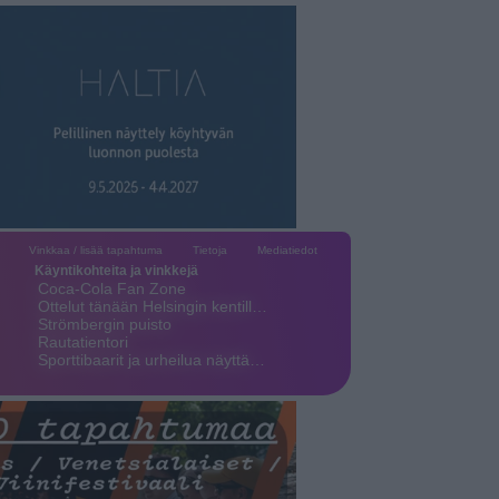
Vinkkaa / lisää tapahtuma
Tietoja
Mediatiedot
Käyntikohteita ja vinkkejä
Coca-Cola Fan Zone
Ottelut tänään Helsingin kentill…
Strömbergin puisto
Rautatientori
Sporttibaarit ja urheilua näyttä…