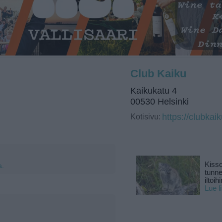
Club Kaiku
Kaikukatu 4
00530 Helsinki
Kotisivu:
https://clubkaiku
Kisso
a.
tunn
iltoihi
Lue l