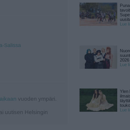
Puna
tavoi
Supe
uusitu
Lue l
a-Salissa
Nuore
suun
2026 
Lue l
Ylen
ilmai
-aikaan
vuoden ympäri.
täytt
touk
Lue l
i uutisen Helsingin