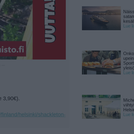
Näiss
sata
kesäll
Lue l
Onko 
upein
Sport
u —
yleis
Lue l
e 3,90€).
Miche
viiht
Helsi
finland/helsinki/shackleton-
Lue l