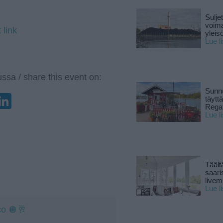
Sulje
voima
 link
yleisö
Lue l
ssa / share this event on:
Sunnu
enger
elegram
LinkedIn
täytt
Rega
Lue l
Täält
saari
live
Lue l
co 🪩🥂