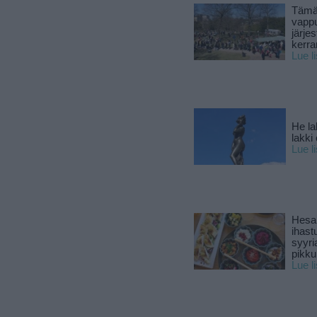
Tämä
vapp
järjes
kerra
Lue l
He la
lakki
Lue l
Hesar
ihast
syyri
pikku
Lue l