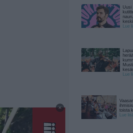
Uusi 
kutitt
naur
keski
Lue l
Lapu
herä
kumm
Must
kesä
Lue l
Vaasan
—
ihmisi
×
toista 
Lue lis