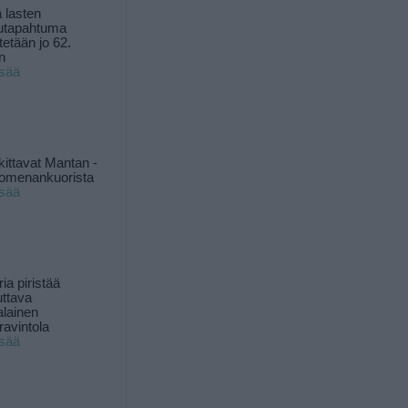
 lasten
utapahtuma
tetään jo 62.
n
isää
kittavat Mantan -
 omenankuorista
isää
ia piristää
uttava
alainen
ravintola
isää