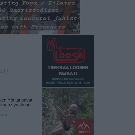
.fi/
jen Yöt tarjoavat
elmaa syyskuun
n
isää