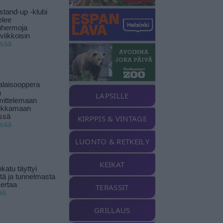
stand-up -klubi
elee
uhermoja
viikkoisin
isää
alaisooppera
ä
LAPSILLE
ittelemaan
ikkamaan
ssä
KIRPPIS & VINTAGE
isää
LUONTO & RETKEILY
KEIKAT
katu täyttyi
stä ja tunnelmasta
kertaa
TERASSIT
ää
GRILLAUS