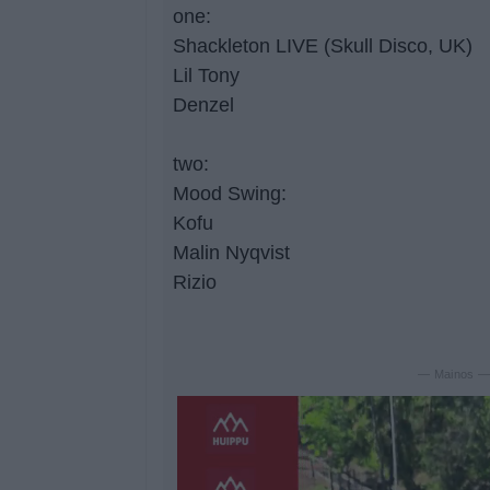
one:
Shackleton LIVE (Skull Disco, UK)
Lil Tony
Denzel
two:
Mood Swing:
Kofu
Malin Nyqvist
Rizio
— Mainos 