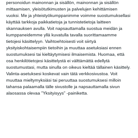
Kääntöpaikan
personoidun mainonnan ja sisällön, mainonnan ja sisällön
sunnuntaikirppis
mittaamisen, yleisötutkimusten ja palvelujen kehittämisen
su 9.8.2026 klo 12:00
vuoksi.
Me ja yhteistyökumppanimme voimme suostumuksellasi
käyttää tarkkoja paikkatietoja ja tunnistetietoja laitteen
skannauksen avulla. Voit napsauttamalla suostua meidän ja
Skatan kotieläinpihavierailut
kumppaneidemme yllä kuvatulla tavalla suorittamaamme
ma 10.8.2026 klo 15:30
tietojesi käsittelyyn. Vaihtoehtoisesti voit siirtyä
yksityiskohtaisempiin tietoihin ja muuttaa asetuksiasi ennen
suostumuksesi tai kieltäytymisesi ilmaisemista.
Huomaa, että
Neulekävely Seurasaaressa
osa henkilötietojesi käsittelystä ei välttämättä edellytä
ti 11.8.2026 klo 14:00
suostumustasi, mutta sinulla on oikeus kieltää tällainen käsittely.
Valinta-asetuksesi koskevat vain tätä verkkosivustoa. Voit
muuttaa mieltymyksiäsi tai peruuttaa suostumuksesi milloin
Tehdään peli Scratch-
tahansa palaamalla tälle sivustolle ja napsauttamalla sivun
ohjelmointikielellä -työpaja
alaosassa olevaa "Yksityisyys" -painiketta.
(2.–5.-luokkalaiset)
ke 12.8.2026 klo 17:00
Opitaan Python-ohjelmointia -työpaja
(7.–9.-luokkalaiset)
to 13.8.2026 klo 17:00