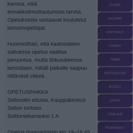
kanssa, eikä
LOUNAS
ennakkoilmoittautumista tarvita.
GALLERIAT
Opetuksesta vastaavat koulutetut
tanssinopettajat.
KUNTOSALIT
Huomioithan, että kaatosateen
PORTAAT
sattuessa opetus saattaa
peruuntua, mutta tihkusateessa
TENNIS
tanssitaan, mikäli paikalle saapuu
MATTOLAITURIT
riittävästi väkeä.
MUSEOT
OPETUSPAIKKA
Sellosalin edusta, Kauppakeskus
JOOGA
Sellon toritaso
LOMA-AJAT
Soittoniekanaukio 1 A
PIENPANIMOT
Opetus maanantaisin klo 19–19.45