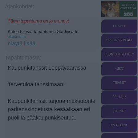
Ajankohdat:
Tämä tapahtuma on jo mennyt
LAPSILLE
Katso tulevia tapahtumia Stadissa.fi
-
etusivulta.
KIRPPIS & VINTAGE
Näytä lisää
LUONTO & RETKEILY
Tapahtumasta:
Kaupunkitanssit Leppävaarassa
KEIKAT
TERASSIT
Tervetuloa tanssimaan!
GRILLAUS
Kaupunkitanssit tarjoaa maksutonta
paritanssiopetusta kesäaikaan eri
SAUNAT
puolilla pääkaupunkiseutua.
UIMARANNAT