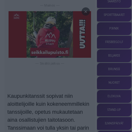
SAARISTO
— Mainos —
×
SPORTTIBAARIT
PIKNIK
FRISBEEGOLF
BILJARDI
— Sisältö jatkuu —
BRUNSSI
NUORET
Kaupunkitanssit sopivat niin
ELOKUVA
aloittelijoille kuin kokeneemmillekin
STAND-UP
tanssijoille, opetus mukautetaan
aina osallistujien taitotasoon.
ILMAISPÄIVÄT
Tanssimaan voi tulla yksin tai parin