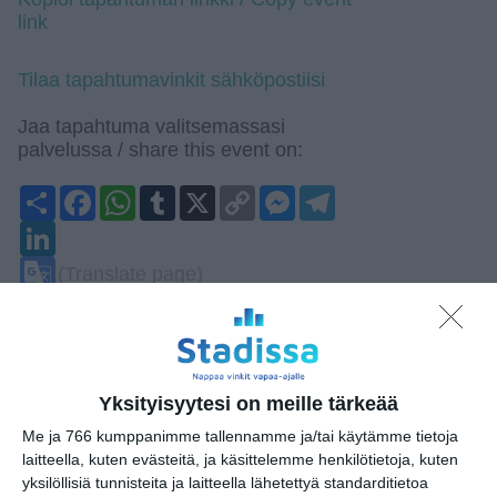
link
Tilaa tapahtumavinkit sähköpostiisi
Jaa tapahtuma valitsemassasi
palvelussa / share this event on:
Share
Facebook
WhatsApp
Tumblr
X
Copy
Messenger
Telegram
Link
LinkedIn
Google
(Translate page)
Translate
Katso myös nämä 🔥
Skatan 4H kotieläinpihan
Yksityisyytesi on meille tärkeää
eläinpäivät
Me ja 766 kumppanimme tallennamme ja/tai käytämme tietoja
la 8.8.2026 klo 10:00
laitteella, kuten evästeitä, ja käsittelemme henkilötietoja, kuten
yksilöllisiä tunnisteita ja laitteella lähetettyä standarditietoa