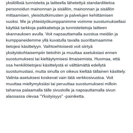
yksilöllisiä tunnisteita ja laitteella lähetettyä standarditietoa
personoidun mainonnan ja sisällön, mainonnan ja sisällön
mittaamisen, yleisötutkimusten ja palvelujen kehittämisen
vuoksi.
Me ja yhteistyökumppanimme voimme suostumuksellasi
käyttää tarkkoja paikkatietoja ja tunnistetietoja laitteen
skannauksen avulla. Voit napsauttamalla suostua meidän ja
Elokuussa nautitaan
kumppaneidemme yllä kuvatulla tavalla suorittamaamme
tunnelmallisista
tietojesi käsittelyyn. Vaihtoehtoisesti voit siirtyä
elokuvista ulkona
yksityiskohtaisempiin tietoihin ja muuttaa asetuksiasi ennen
Lue lisää
suostumuksesi tai kieltäytymisesi ilmaisemista.
Huomaa, että
osa henkilötietojesi käsittelystä ei välttämättä edellytä
suostumustasi, mutta sinulla on oikeus kieltää tällainen käsittely.
Valinta-asetuksesi koskevat vain tätä verkkosivustoa. Voit
Bassot jyrisevät Koffin
muuttaa mieltymyksiäsi tai peruuttaa suostumuksesi milloin
puistossa Taiteiden
tahansa palaamalla tälle sivustolle ja napsauttamalla sivun
yönä
alaosassa olevaa "Yksityisyys" -painiketta.
Lue lisää
Kissojen Yöt tarjoavat
tunnelmaa syyskuun