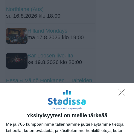
Northlane (Aus)
su 16.8.2026 klo 18:00
Hilland Mondays
ma 17.8.2026 klo 19:00
Bar Loosen live-ilta
ke 19.8.2026 klo 20:00
Eesa & Väinö Honkanen – Taiteiden
yön parhaan näköalan keikka
to 20.8.2026 klo 20:00
Pambikallio
to 20.8.2026 klo 21:00
Yksityisyytesi on meille tärkeää
Me ja 766 kumppanimme tallennamme ja/tai käytämme tietoja
laitteella, kuten evästeitä, ja käsittelemme henkilötietoja, kuten