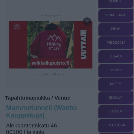
SAARISTO
SPORTTIBAARIT
— Mainos —
×
PIKNIK
FRISBEEGOLF
BILJARDI
BRUNSSI
— Sisältö jatkuu —
NUORET
Tapahtumapaikka / Venue
ELOKUVA
Mummotunneli (Wanha
STAND-UP
Kauppakuja)
Aleksanterinkatu 46
ILMAISPÄIVÄT
00100 Helsinki