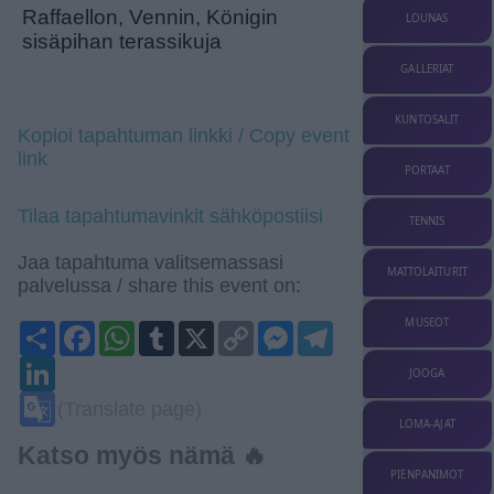
Raffaellon, Vennin, Königin
LOUNAS
sisäpihan terassikuja
GALLERIAT
KUNTOSALIT
Kopioi tapahtuman linkki / Copy event
link
PORTAAT
Tilaa tapahtumavinkit sähköpostiisi
TENNIS
Jaa tapahtuma valitsemassasi
MATTOLAITURIT
palvelussa / share this event on:
MUSEOT
Share
Facebook
WhatsApp
Tumblr
X
Copy
Messenger
Telegram
Link
LinkedIn
JOOGA
Google
(Translate page)
Translate
LOMA-AJAT
Katso myös nämä 🔥
PIENPANIMOT