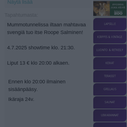
Näytä lisää
Tapahtumasta:
Mummotunnelissa iltaan mahtavaa
LAPSILLE
svengiä tuo itse Roope Salminen!
KIRPPIS & VINTAGE
4.7.2025 showtime klo. 21:30.
LUONTO & RETKEILY
Liput 13 € klo 20:00 alkaen.
KEIKAT
TERASSIT
Ennen klo 20:00 ilmainen
sisäänpääsy.
GRILLAUS
Ikäraja 24v.
SAUNAT
UIMARANNAT