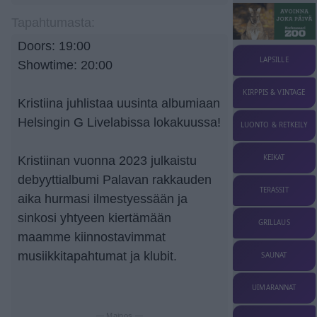
Tapahtumasta:
Doors: 19:00
LAPSILLE
Showtime: 20:00
KIRPPIS & VINTAGE
Kristiina juhlistaa uusinta albumiaan
Helsingin G Livelabissa lokakuussa!
LUONTO & RETKEILY
KEIKAT
Kristiinan vuonna 2023 julkaistu
debyyttialbumi Palavan rakkauden
TERASSIT
aika hurmasi ilmestyessään ja
sinkosi yhtyeen kiertämään
GRILLAUS
maamme kiinnostavimmat
musiikkitapahtumat ja klubit.
SAUNAT
UIMARANNAT
— Mainos —