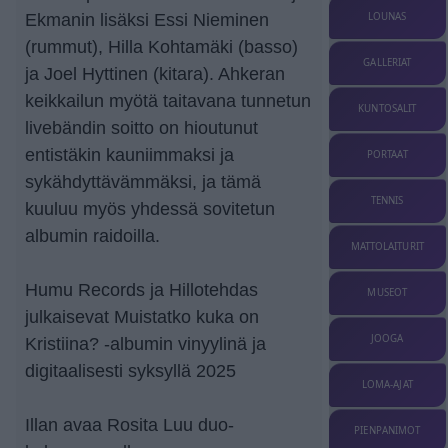
LOUNAS
Ekmanin lisäksi Essi Nieminen
(rummut), Hilla Kohtamäki (basso)
GALLERIAT
ja Joel Hyttinen (kitara). Ahkeran
keikkailun myötä taitavana tunnetun
KUNTOSALIT
livebändin soitto on hioutunut
entistäkin kauniimmaksi ja
PORTAAT
sykähdyttävämmäksi, ja tämä
TENNIS
kuuluu myös yhdessä sovitetun
albumin raidoilla.
MATTOLAITURIT
Humu Records ja Hillotehdas
MUSEOT
julkaisevat Muistatko kuka on
JOOGA
Kristiina? -albumin vinyylinä ja
digitaalisesti syksyllä 2025
LOMA-AJAT
Illan avaa Rosita Luu duo-
PIENPANIMOT