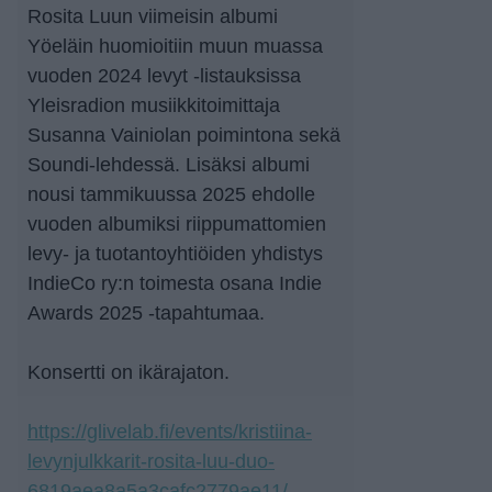
Rosita Luun viimeisin albumi
Yöeläin huomioitiin muun muassa
vuoden 2024 levyt -listauksissa
Yleisradion musiikkitoimittaja
Susanna Vainiolan poimintona sekä
Soundi-lehdessä. Lisäksi albumi
nousi tammikuussa 2025 ehdolle
vuoden albumiksi riippumattomien
levy- ja tuotantoyhtiöiden yhdistys
IndieCo ry:n toimesta osana Indie
Awards 2025 -tapahtumaa.
Konsertti on ikärajaton.
https://glivelab.fi/events/kristiina-
levynjulkkarit-rosita-luu-duo-
6819aea8a5a3cafc2779ae11/