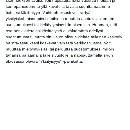
skannauksen avulla. Voit napsauttamalla suostua meidän ja
Google
(Translate page)
kumppaneidemme yllä kuvatulla tavalla suorittamaamme
Translate
tietojesi käsittelyyn. Vaihtoehtoisesti voit siirtyä
Katso myös nämä 🔥
yksityiskohtaisempiin tietoihin ja muuttaa asetuksiasi ennen
suostumuksesi tai kieltäytymisesi ilmaisemista.
Huomaa, että
osa henkilötietojesi käsittelystä ei välttämättä edellytä
suostumustasi, mutta sinulla on oikeus kieltää tällainen käsittely.
Vantaa Vauhti Kiihtyy! -festivaali
Valinta-asetuksesi koskevat vain tätä verkkosivustoa. Voit
la 8.8.2026 klo 12:00
muuttaa mieltymyksiäsi tai peruuttaa suostumuksesi milloin
tahansa palaamalla tälle sivustolle ja napsauttamalla sivun
Hellsinki Metal Festival
alaosassa olevaa "Yksityisyys" -painiketta.
la 8.8.2026 klo 13:00
Jethro Tull
ma 10.8.2026 klo 19:00
Keikkakeskiviikko,
ilmaiskonsertti
ke 12.8.2026 klo 19:30