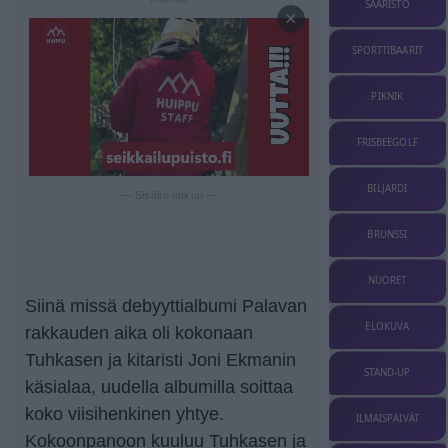
SAARISTO
×
SPORTTIBAARIT
PIKNIK
FRISBEEGOLF
BILJARDI
— Sisältö jatkuu —
BRUNSSI
NUORET
Siinä missä debyyttialbumi Palavan
ELOKUVA
rakkauden aika oli kokonaan
Tuhkasen ja kitaristi Joni Ekmanin
STAND-UP
käsialaa, uudella albumilla soittaa
koko viisihenkinen yhtye.
ILMAISPÄIVÄT
Kokoonpanoon kuuluu Tuhkasen ja