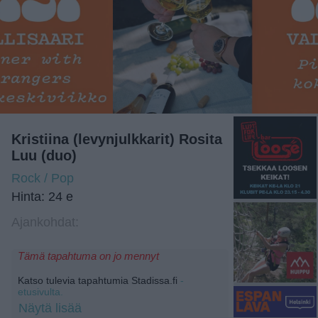
Kristiina (levynjulkkarit) Rosita
Luu (duo)
Rock / Pop
Hinta: 24 e
Ajankohdat:
Tämä tapahtuma on jo mennyt
Katso tulevia tapahtumia Stadissa.fi
-
etusivulta.
Näytä lisää