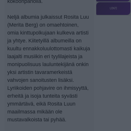
kokoonpanolla.
UINTI
Neljä albumia julkaissut Rosita Luu
(Merita Berg) on omaehtoinen,
omia kinttupolkujaan kulkeva artisti
ja yhtye. Kiitetyillä albumeilla on
kuultu ennakkoluulottomasti kaikuja
laajalti musiikin eri tyylilajeista ja
monipuolisuus lauluntekijänä onkin
yksi artistin tavaramerkeistä
vahvojen sanoitusten lisäksi.
Lyriikoiden pohjavire on ihmisyyttä,
erheitä ja isoja tunteita syvästi
ymmärtävä, eikä Rosita Luun
maailmassa mikään ole
mustavalkoista tai pyhää.