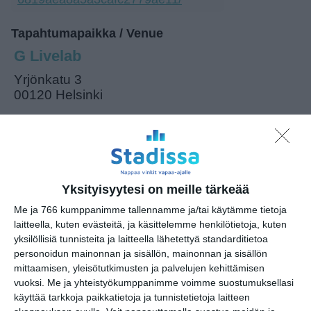
Tapahtumapaikka / Venue
G Livelab
Yrjönkatu 3
00120 Helsinki
Kopioi tapahtuman linkki / Copy event
link
Yksityisyytesi on meille tärkeää
Tilaa tapahtumavinkit sähköpostiisi
Me ja 766 kumppanimme tallennamme ja/tai käytämme tietoja
laitteella, kuten evästeitä, ja käsittelemme henkilötietoja, kuten
Jaa tapahtuma valitsemassasi
yksilöllisiä tunnisteita ja laitteella lähetettyä standarditietoa
palvelussa / share this event on:
personoidun mainonnan ja sisällön, mainonnan ja sisällön
mittaamisen, yleisötutkimusten ja palvelujen kehittämisen
Share
Facebook
WhatsApp
Tumblr
X
Copy
Messenger
Telegram
vuoksi.
Me ja yhteistyökumppanimme voimme suostumuksellasi
Link
LinkedIn
käyttää tarkkoja paikkatietoja ja tunnistetietoja laitteen