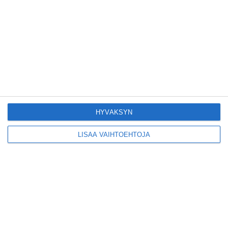
Pitbull sai lisäkonsertin
Helsinkiin I'm Back -
kiertueelleen
Lue lisää
Yleisölle avattu 112-
vuotiaan laivan sauna
antaa pehmeät löylyt
HYVÄKSYN
Lue lisää
LISÄÄ VAIHTOEHTOJA
Tämän leipomo-
kahvilan
karjalanpiirakoilla on
EU-sertifikaatti
Lue lisää