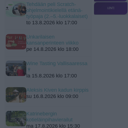
Tehdään peli Scratch-
UINTI
ohjelmointikielellä etänä-
työpaja (2.–5.-luokkalaiset)
to 13.8.2026 klo 17:00
Unkarilaisen
kansanperinteen viikko
pe 14.8.2026 klo 18:00
Wine Tasting Vallisaaressa
🍷
la 15.8.2026 klo 17:00
Aleksis Kiven kadun kirppis
su 16.8.2026 klo 09:00
Katrinebergin
kotieläinpihavierailut
ma 17.8.2026 klo 15:30