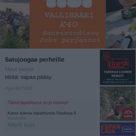
Satujoogaa perheille
Muut menot
Hinta: vapaa pääsy
Ajankohdat:
Tämä tapahtuma on jo mennyt
Katso tulevia tapahtumia Stadissa.fi
-
etusivulta.
Näytä lisää