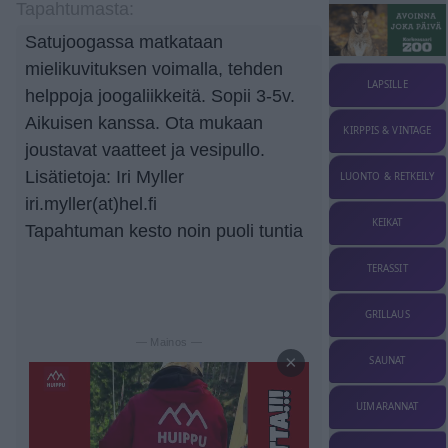
Tapahtumasta:
Satujoogassa matkataan
mielikuvituksen voimalla, tehden
LAPSILLE
helppoja joogaliikkeitä. Sopii 3-5v.
Aikuisen kanssa. Ota mukaan
KIRPPIS & VINTAGE
joustavat vaatteet ja vesipullo.
Lisätietoja: Iri Myller
LUONTO & RETKEILY
iri.myller(at)hel.fi
KEIKAT
Tapahtuman kesto noin puoli tuntia
TERASSIT
GRILLAUS
— Mainos —
×
SAUNAT
UIMARANNAT