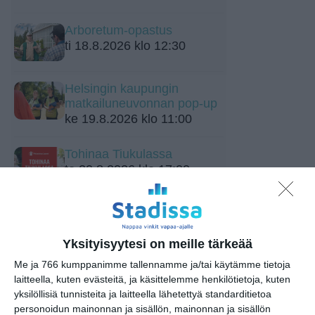
Arboretum-opastus
ti 18.8.2026 klo 12:30
Helsingin kaupungin
matkailuneuvonnan pop-up
ke 19.8.2026 klo 11:00
Tohinaa Tiukulassa
to 20.8.2026 klo 17:00
Yksityisyytesi on meille tärkeää
Me ja 766 kumppanimme tallennamme ja/tai käytämme tietoja
laitteella, kuten evästeitä, ja käsittelemme henkilötietoja, kuten
yksilöllisiä tunnisteita ja laitteella lähetettyä standarditietoa
personoidun mainonnan ja sisällön, mainonnan ja sisällön
Elokuussa nautitaan