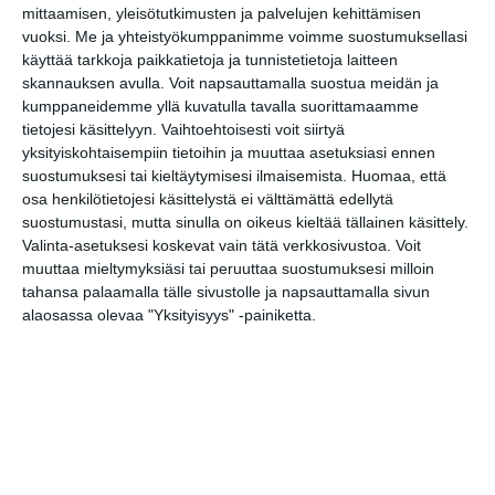
tunnelmallisista
mittaamisen, yleisötutkimusten ja palvelujen kehittämisen
elokuvista ulkona
vuoksi.
Me ja yhteistyökumppanimme voimme suostumuksellasi
Lue lisää
käyttää tarkkoja paikkatietoja ja tunnistetietoja laitteen
skannauksen avulla. Voit napsauttamalla suostua meidän ja
kumppaneidemme yllä kuvatulla tavalla suorittamaamme
tietojesi käsittelyyn. Vaihtoehtoisesti voit siirtyä
yksityiskohtaisempiin tietoihin ja muuttaa asetuksiasi ennen
Bassot jyrisevät Koffin
suostumuksesi tai kieltäytymisesi ilmaisemista.
Huomaa, että
puistossa Taiteiden
yönä
osa henkilötietojesi käsittelystä ei välttämättä edellytä
Lue lisää
suostumustasi, mutta sinulla on oikeus kieltää tällainen käsittely.
Valinta-asetuksesi koskevat vain tätä verkkosivustoa. Voit
muuttaa mieltymyksiäsi tai peruuttaa suostumuksesi milloin
tahansa palaamalla tälle sivustolle ja napsauttamalla sivun
alaosassa olevaa "Yksityisyys" -painiketta.
Kissojen Yöt tarjoavat
tunnelmaa syyskuun
iltoihin
Lue lisää
Uusi stand-up -klubi