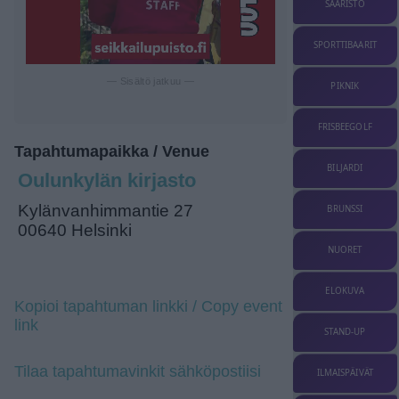
SAARISTO
SPORTTIBAARIT
— Sisältö jatkuu —
PIKNIK
FRISBEEGOLF
Tapahtumapaikka / Venue
BILJARDI
Oulunkylän kirjasto
Kylänvanhimmantie 27
BRUNSSI
00640 Helsinki
NUORET
ELOKUVA
Kopioi tapahtuman linkki / Copy event
link
STAND-UP
Tilaa tapahtumavinkit sähköpostiisi
ILMAISPÄIVÄT