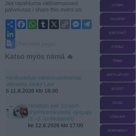
Jaa tapahtuma valitsemassasi
LOUNAS
palvelussa / share this event on:
GALLERIAT
Share
Facebook
WhatsApp
Tumblr
X
Copy
Messenger
Telegram
Link
LinkedIn
KUNTOSALIT
Google
(Translate page)
Translate
PORTAAT
Katso myös nämä 🔥
TENNIS
MATTOLAITURIT
Keskustelua valokuvaamisesta:
vieraana Jacky Law
MUSEOT
ti 11.8.2026 klo 18:30
JOOGA
Tehdään peli Scratch-
ohjelmointikielellä -työpaja
LOMA-AJAT
(2.–5.-luokkalaiset)
ke 12.8.2026 klo 17:00
PIENPANIMOT