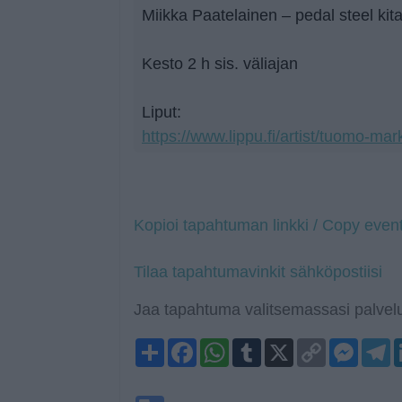
Miikka Paatelainen – pedal steel kit
Kesto 2 h sis. väliajan
Liput:
https://www.lippu.fi/artist/tuomo-mar
Kopioi tapahtuman linkki / Copy event
Tilaa tapahtumavinkit sähköpostiisi
Jaa tapahtuma valitsemassasi palvelu
Share
Facebook
WhatsApp
Tumblr
X
Copy
Mess
T
Link