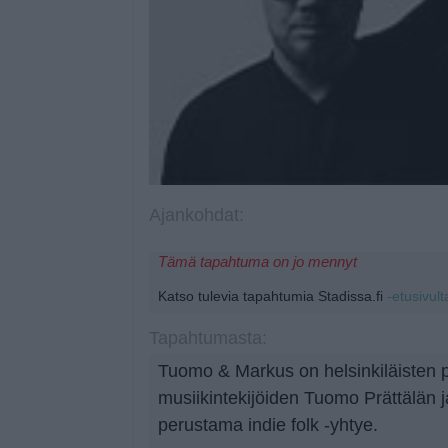
Ajankohdat:
Tämä tapahtuma on jo mennyt
Katso tulevia tapahtumia Stadissa.fi
-etusivult
Tapahtumasta:
Tuomo & Markus on helsinkiläisten pi
musiikintekijöiden Tuomo Prättälän
perustama indie folk -yhtye.