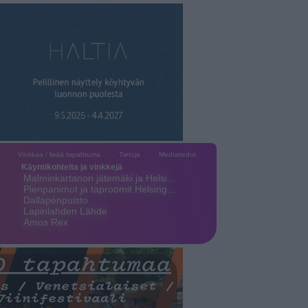
Vinkkaa / lisää tapahtuma
Tietoja
Mediatiedot
Käyntikohteita ja vinkkejä
Malminkartanon jätemäki ja Helsi…
Pienpanimot ja taproomit Helsing…
Dallapénpuisto
Lapinlahden Lähde
Amos Rex