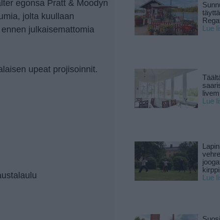
-alter egonsa Pratt & Moodyn
Sunnu
täytt
umia, jolta kuullaan
Rega
a ennen julkaisemattomia
Lue l
alaisen upeat projisoinnit.
Täält
saari
live
Lue l
Lapin
vehre
jooga
kirpp
austalaulu
Lue l
Suosi