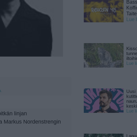
Basso
Koff
Tait
Lue 
Kisso
tunn
iltoihi
Lue l
a.
Uusi 
kutitt
naur
keski
Lue l
tkän linjan
 ja Markus Nordenstrengin
Lapu