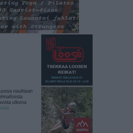
uussa nautitaan
lmallisista
uvista ulkona
lisää