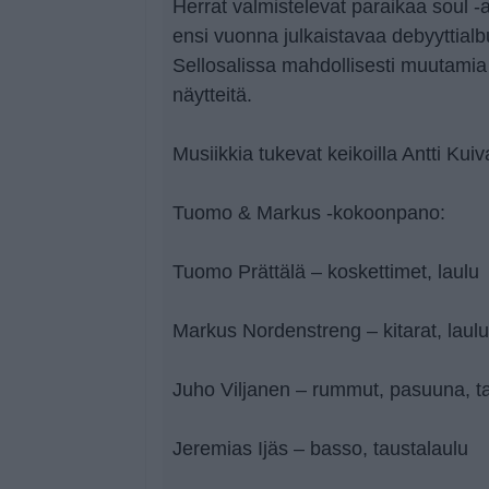
Herrat valmistelevat paraikaa soul 
ensi vuonna julkaistavaa debyyttialb
Sellosalissa mahdollisesti muutami
näytteitä.
Musiikkia tukevat keikoilla Antti Kuiv
Tuomo & Markus -kokoonpano:
Tuomo Prättälä – koskettimet, laulu
Markus Nordenstreng – kitarat, laulu
Juho Viljanen – rummut, pasuuna, t
Jeremias Ijäs – basso, taustalaulu