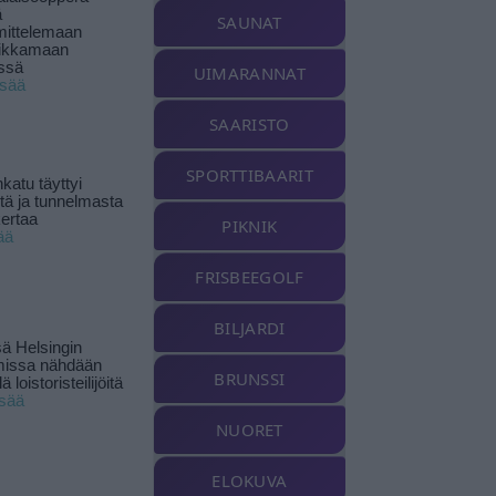
ä
SAUNAT
ittelemaan
ikkamaan
ssä
UIMARANNAT
isää
SAARISTO
SPORTTIBAARIT
katu täyttyi
stä ja tunnelmasta
kertaa
PIKNIK
ää
FRISBEEGOLF
BILJARDI
ä Helsingin
missa nähdään
BRUNSSI
ä loistoristeilijöitä
isää
NUORET
ELOKUVA