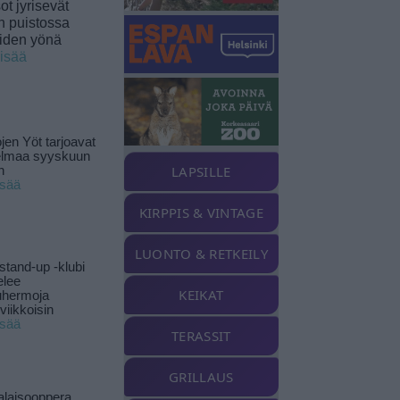
t jyrisevät
in puistossa
eiden yönä
lisää
jen Yöt tarjoavat
elmaa syyskuun
LAPSILLE
n
isää
KIRPPIS & VINTAGE
LUONTO & RETKEILY
stand-up -klubi
elee
KEIKAT
uhermoja
viikkoisin
isää
TERASSIT
GRILLAUS
alaisooppera