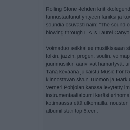
Rolling Stone -lehden kriitikkolegen
tunnustautunut yhtyeen faniksi ja k
soundia osuvasti näin: "The sound o
blowing through L.A.'s Laurel Canyo
Voimaduo seikkailee musiikissaan sii
folkin, jazzin, progen, soulin, voim
juurimusiikin ääriviivat hämärtyvät u
Tänä keväänä julkaistu Music For R
kiinnostavan sivun Tuomon ja Markuk
Verneri Pohjolan kanssa levytetty i
instrumentaalialbumi keräsi erinomai
kotimaassa että ulkomailla, nouste
albumilistan top 5:een.