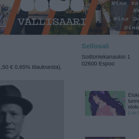
Sellosali
Soittoniekanaukio 1
02600 Espoo
1,50 € 0,65% tilauksesta),
Elok
tunne
elok
Lue 