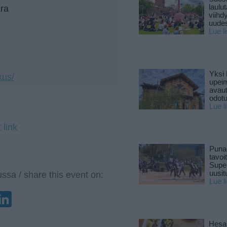
laulu
ara
viihd
uude
Lue l
Yksi 
kus/
upeim
avaut
odotu
Lue l
 link
Puna
tavoi
Supe
uusitu
ssa / share this event on:
Lue l
enger
elegram
LinkedIn
Hesar