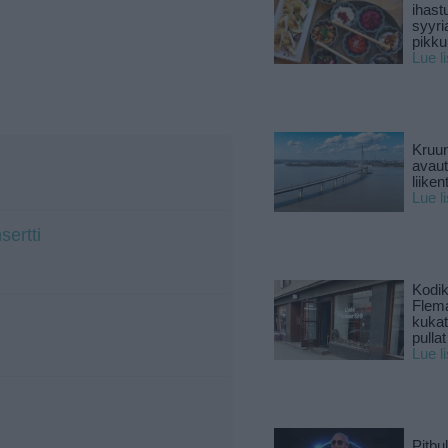
ihast
syyri
pikku
Lue l
Kruun
avaut
liike
Lue l
sertti
Kodik
Flema
kukat 
pullat
Lue l
Pitbul