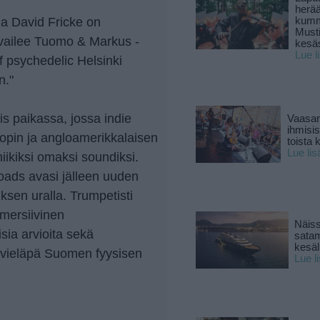
herä
kumm
da David Fricke on
Must
uvailee Tuomo & Markus -
kesä
Lue l
f psychedelic Helsinki
n."
s paikassa, jossa indie
Vaasan
ihmisi
apopin ja angloamerikkalaisen
toista 
Lue lis
niikiksi omaksi soundiksi.
oads avasi jälleen uuden
sen uralla. Trumpetisti
mmersiivinen
Näiss
sia arvioita sekä
sata
kesäll
n vieläpä Suomen fyysisen
Lue l