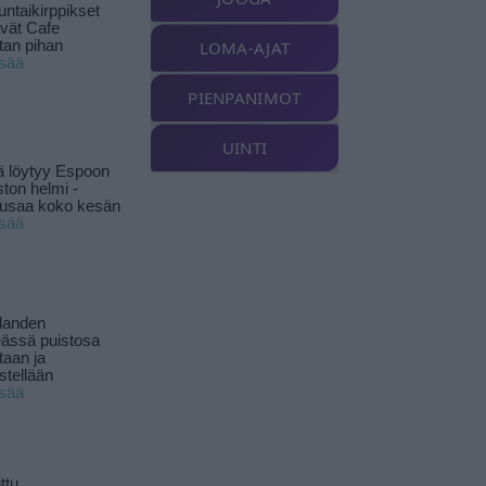
ntaikirppikset
ävät Cafe
tan pihan
LOMA-AJAT
isää
PIENPANIMOT
UINTI
ä löytyy Espoon
ston helmi -
musaa koko kesän
isää
landen
ässä puistosa
taan ja
istellään
isää
ttu