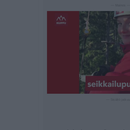
— Mainos 
— Sisältö jatku