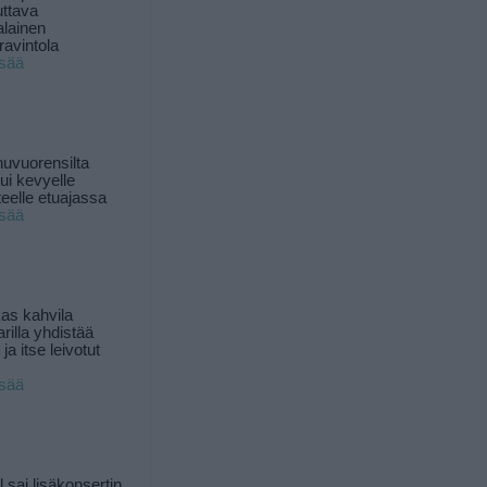
uttava
alainen
ravintola
isää
uvuorensilta
ui kevyelle
nteelle etuajassa
isää
as kahvila
rilla yhdistää
ja itse leivotut
isää
l sai lisäkonsertin