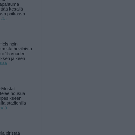
tapahtuma
yttää kesällä
ssa paikassa
isää
Helsingin
mista huviloista
ui 15 vuoden
ksen jälkeen
isää
-Mustat
ttelee nousua
rpesikseen
lla stadionilla
isää
ia piristää