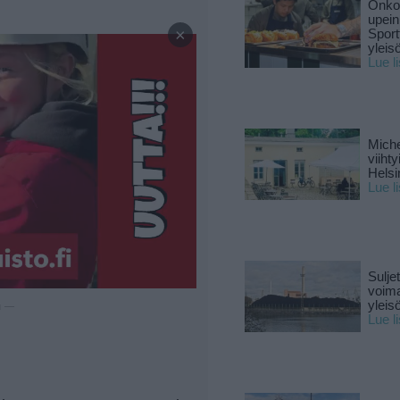
Onko 
—
upein
×
Sport
yleis
Lue l
Miche
viiht
Helsi
Lue l
Sulje
voima
yleisö
u —
Lue l