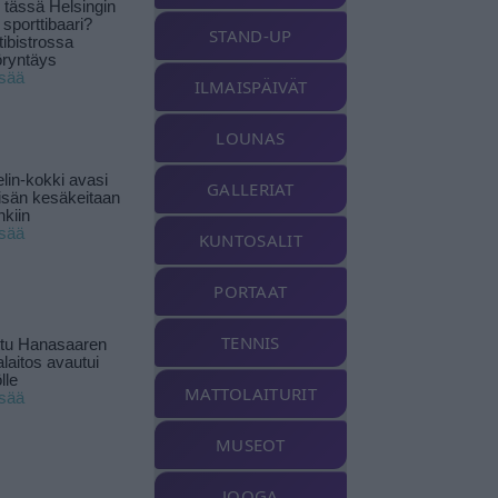
tässä Helsingin
 sporttibaari?
STAND-UP
tibistrossa
öryntäys
isää
ILMAISPÄIVÄT
LOUNAS
lin-kokki avasi
GALLERIAT
yisän kesäkeitaan
nkiin
isää
KUNTOSALIT
PORTAAT
TENNIS
ttu Hanasaaren
laitos avautui
lle
MATTOLAITURIT
isää
MUSEOT
JOOGA