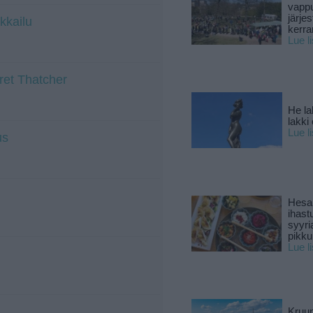
vapp
järjes
kkailu
kerra
Lue l
ret Thatcher
He la
lakki
Lue l
us
Hesar
ihast
syyri
pikku
Lue l
Kruun