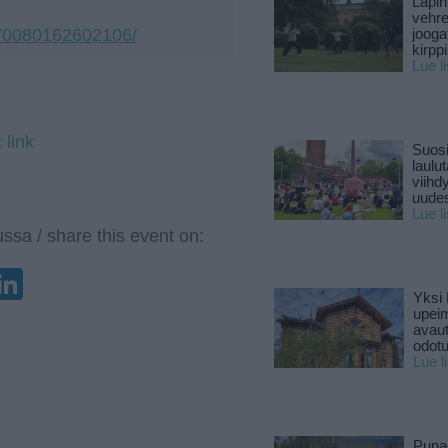
Lapin
vehre
670080162602106/
jooga
kirpp
Lue l
 link
Suosi
laulu
viihd
uude
Lue l
ssa / share this event on:
enger
elegram
LinkedIn
Yksi 
upeim
avaut
odotu
Lue l
Puna