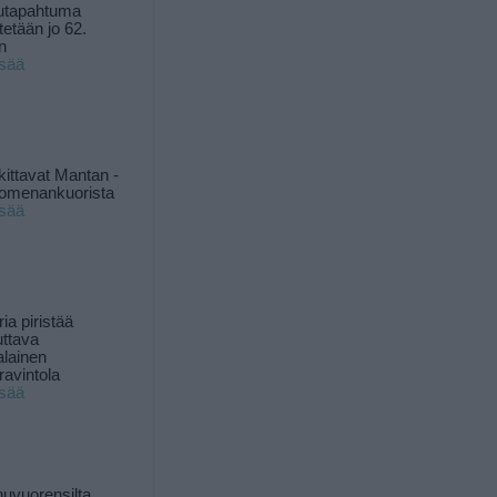
utapahtuma
tetään jo 62.
n
isää
kittavat Mantan -
 omenankuorista
isää
ia piristää
uttava
alainen
ravintola
isää
uvuorensilta