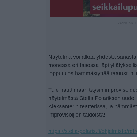
— Sisältö jatku
Näytelmä voi alkaa yhdestä sanasta, 
monessa eri tasossa läpi yllätyksellis
lopputulos hämmästyttää taatusti niin
Tule nauttimaan täysin improvisoidu
näytelmästä Stella Polariksen uudell
Aleksanterin teatterissa, ja hämmäs
improvisoijien taidoista!
https://stella-polaris.fi/ohjelmisto/r