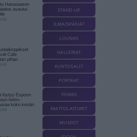
ttu Hanasaaren
laitos avautui
STAND-UP
lle
isää
ILMAISPÄIVÄT
LOUNAS
ntaikirppikset
GALLERIAT
ävät Cafe
tan pihan
isää
KUNTOSALIT
PORTAAT
TENNIS
ä löytyy Espoon
ston helmi -
musaa koko kesän
MATTOLAITURIT
isää
MUSEOT
JOOGA