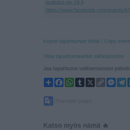
pudotus-pe-19.9
https://www.facebook.com/events/
Kopioi tapahtuman linkki / Copy event
Tilaa tapahtumavinkit sähköpostiisi
Jaa tapahtuma valitsemassasi palvelu
Share
Facebook
WhatsApp
Tumblr
X
Copy
Mess
T
Link
Google
(Translate page)
Translate
Katso myös nämä 🔥