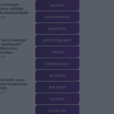
ä Helsingin
SAUNAT
missa nähdään
ä loistoristeilijöitä
UIMARANNAT
isää
SAARISTO
SPORTTIBAARIT
tässä Helsingin
 sporttibaari?
tibistrossa
PIKNIK
öryntäys
isää
FRISBEEGOLF
BILJARDI
lin-kokki avasi
yisän kesäkeitaan
BRUNSSI
nkiin
isää
NUORET
ELOKUVA