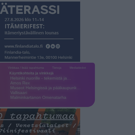
Vinkkaa / lisää tapahtuma
Tietoja
Mediatiedot
Käyntikohteita ja vinkkejä
Helsinki nuorille - tekemistä ja…
Amos Rex
Museot Helsingissä ja pääkaupunk…
Vallisaari
Malminkartanon Omenatarha