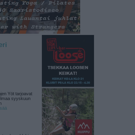
eri
jen Yöt tarjoavat
elmaa syyskuun
n
isää