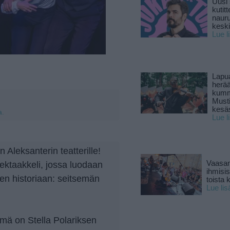
Uusi 
kutitt
naur
keski
Lue l
Lapu
herä
kumm
Must
kesä
a.
Lue l
n Aleksanterin teatterille!
ektaakkeli, jossa luodaan
Vaasan
ihmisi
een historiaan: seitsemän
toista 
Lue lis
mä on Stella Polariksen