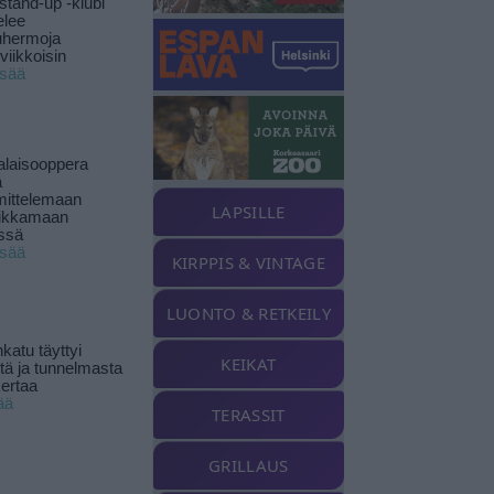
stand-up -klubi
elee
uhermoja
viikkoisin
isää
alaisooppera
ä
ittelemaan
LAPSILLE
ikkamaan
ssä
isää
KIRPPIS & VINTAGE
LUONTO & RETKEILY
katu täyttyi
KEIKAT
stä ja tunnelmasta
kertaa
ää
TERASSIT
GRILLAUS