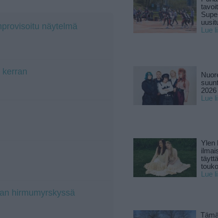
tavoi
Supe
uusitu
mprovisoitu näytelmä
Lue l
 kerran
Nuore
suun
2026 
Lue l
Ylen
ilmai
täytt
touk
Lue l
rian hirmumyrskyssä
Tämä