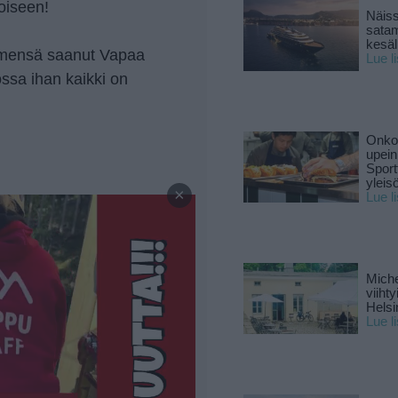
toiseen!
Näiss
sata
kesäll
nimensä saanut Vapaa
Lue l
ssa ihan kaikki on
Onko 
upein
Sport
—
yleis
×
Lue l
Miche
viiht
Helsi
Lue l