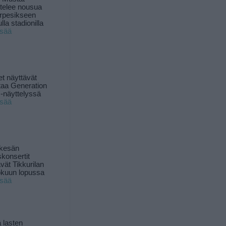
ttelee nousua
rpesikseen
lla stadionilla
isää
t näyttävät
taa Generation
-näyttelyssä
isää
 kesän
skonsertit
ävät Tikkurilan
okuun lopussa
isää
 lasten