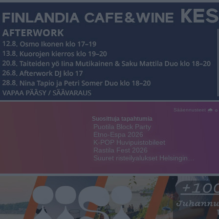
Sääennusteet 🌧 ☼
Suosittuja tapahtumia
Puotila Block Party
Etno-Espa 2026
K-POP Huvipuistobileet
Rastila Fest 2026
Suuret risteilyalukset Helsingin…