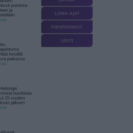
landen
ässä puistosa
taan ja
LOMA-AJAT
istellään
isää
PIENPANIMOT
UINTI
ttu
tapahtuma
yttää kesällä
ssa paikassa
isää
Helsingin
mista huviloista
ui 15 vuoden
ksen jälkeen
isää
-Mustat