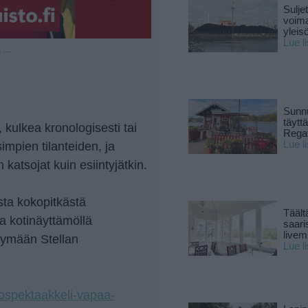
Sulje
voima
yleisö
Lue l
u —
Sunnu
täytt
kulkea kronologisesti tai
Rega
Lue l
impien tilanteiden, ja
 katsojat kuin esiintyjätkin.
sta kokopitkästä
Täält
a kotinäyttämöllä
saari
live
tymään Stellan
Lue l
etrospektaakkeli-vapaa-