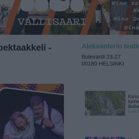
pektaakkeli -
Aleksanterin teatt
Bulevardi 23-27
00180 HELSINKI
Kisso
tunn
iltoihi
Lue l