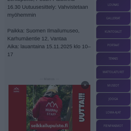
LOUNAS
16.30 Uutuusesittely: Vahvistetaan
myöhemmin
GALLERIAT
Paikka: Suomen Ilmailumuseo,
KUNTOSALIT
Karhumäentie 12, Vantaa
PORTAAT
Aika: lauantaina 15.11.2025 klo 10–
17
TENNIS
MATTOLAITURIT
— Mainos —
×
MUSEOT
JOOGA
LOMA-AJAT
PIENPANIMOT