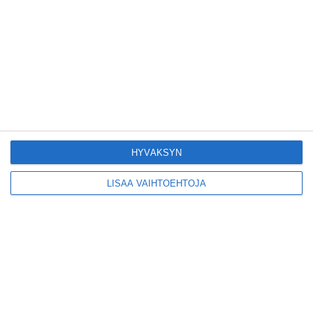
Pitbull sai lisäkonsertin
Helsinkiin I'm Back -
kiertueelleen
Lue lisää
Yleisölle avattu 112-
vuotiaan laivan sauna
antaa pehmeät löylyt
HYVÄKSYN
Lue lisää
LISÄÄ VAIHTOEHTOJA
Tämän leipomo-
kahvilan
karjalanpiirakoilla on
EU-sertifikaatti
Lue lisää