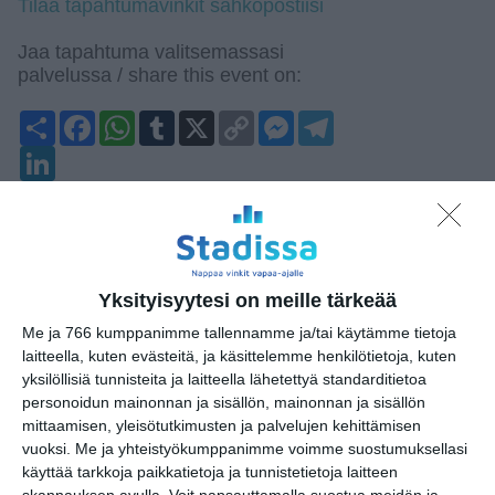
Tilaa tapahtumavinkit sähköpostiisi
Jaa tapahtuma valitsemassasi
palvelussa / share this event on:
Share
Facebook
WhatsApp
Tumblr
X
Copy
Messenger
Telegram
Link
LinkedIn
Google
(Translate page)
Translate
Katso myös nämä 🔥
Yksityisyytesi on meille tärkeää
Museo Leikin kesäloman
Me ja 766 kumppanimme tallennamme ja/tai käytämme tietoja
Sunnuntai Nalle Puhin
laitteella, kuten evästeitä, ja käsittelemme henkilötietoja, kuten
seurassa
yksilöllisiä tunnisteita ja laitteella lähetettyä standarditietoa
su 9.8.2026 klo 10:00
personoidun mainonnan ja sisällön, mainonnan ja sisällön
mittaamisen, yleisötutkimusten ja palvelujen kehittämisen
Helsingin taidemuseon
vuoksi.
Me ja yhteistyökumppanimme voimme suostumuksellasi
HAMin ilmaispäivä - free
käyttää tarkkoja paikkatietoja ja tunnistetietoja laitteen