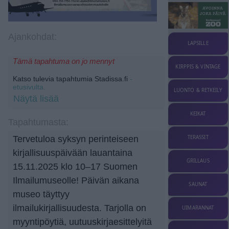
Ajankohdat:
LAPSILLE
Tämä tapahtuma on jo mennyt
KIRPPIS & VINTAGE
Katso tulevia tapahtumia Stadissa.fi
-
etusivulta.
LUONTO & RETKEILY
Näytä lisää
KEIKAT
Tapahtumasta:
TERASSIT
Tervetuloa syksyn perinteiseen
kirjallisuuspäivään lauantaina
GRILLAUS
15.11.2025 klo 10–17 Suomen
Ilmailumuseolle! Päivän aikana
SAUNAT
museo täyttyy
ilmailukirjallisuudesta. Tarjolla on
UIMARANNAT
myyntipöytiä, uutuuskirjaesittelyitä