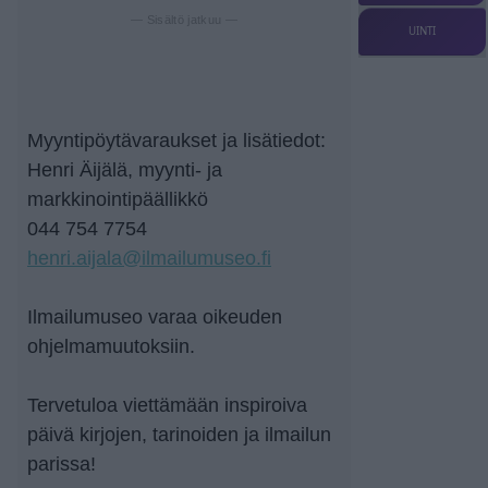
— Sisältö jatkuu —
UINTI
Myyntipöytävaraukset ja lisätiedot:
Henri Äijälä, myynti- ja
markkinointipäällikkö
044 754 7754
henri.aijala@ilmailumuseo.fi
Ilmailumuseo varaa oikeuden
ohjelmamuutoksiin.
Tervetuloa viettämään inspiroiva
päivä kirjojen, tarinoiden ja ilmailun
parissa!