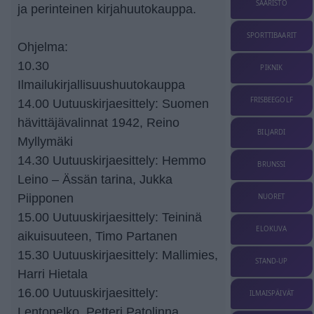
SAARISTO
ja perinteinen kirjahuutokauppa.
SPORTTIBAARIT
Ohjelma:
10.30
PIKNIK
Ilmailukirjallisuushuutokauppa
FRISBEEGOLF
14.00 Uutuuskirjaesittely: Suomen
hävittäjävalinnat 1942, Reino
BILJARDI
Myllymäki
14.30 Uutuuskirjaesittely: Hemmo
BRUNSSI
Leino – Ässän tarina, Jukka
Piipponen
NUORET
15.00 Uutuuskirjaesittely: Teininä
ELOKUVA
aikuisuuteen, Timo Partanen
15.30 Uutuuskirjaesittely: Mallimies,
STAND-UP
Harri Hietala
16.00 Uutuuskirjaesittely:
ILMAISPÄIVÄT
Lentopelko, Petteri Patolinna