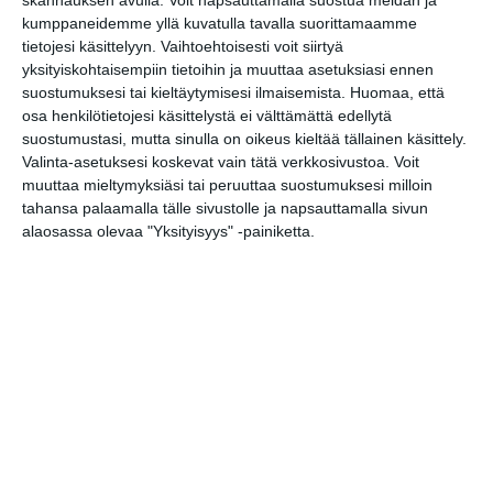
admission day to HAM
skannauksen avulla. Voit napsauttamalla suostua meidän ja
Helsinki Art Museum
kumppaneidemme yllä kuvatulla tavalla suorittamaamme
su 9.8.2026 klo 11:00
tietojesi käsittelyyn. Vaihtoehtoisesti voit siirtyä
yksityiskohtaisempiin tietoihin ja muuttaa asetuksiasi ennen
suostumuksesi tai kieltäytymisesi ilmaisemista.
Huomaa, että
Museo Leikin kesäloman
osa henkilötietojesi käsittelystä ei välttämättä edellytä
Fiftarimaanantai
suostumustasi, mutta sinulla on oikeus kieltää tällainen käsittely.
ma 10.8.2026 klo 10:00
Valinta-asetuksesi koskevat vain tätä verkkosivustoa. Voit
muuttaa mieltymyksiäsi tai peruuttaa suostumuksesi milloin
Museo Leikin kesäloman
tahansa palaamalla tälle sivustolle ja napsauttamalla sivun
Fiftaritiistai
alaosassa olevaa "Yksityisyys" -painiketta.
ti 11.8.2026 klo 10:00
Barnens söndag: Pyttelilla Pilotens
lärokurs och introduktion till
flygradioteknik
su 16.8.2026 klo 13:00
Yleisöopastus Suomen
Ilmailumuseossa
ti 18.8.2026 klo 13:00