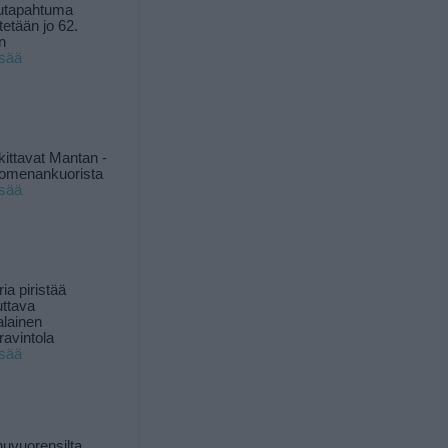
utapahtuma
tetään jo 62.
n
isää
kittavat Mantan -
 omenankuorista
isää
ia piristää
uttava
alainen
ravintola
isää
uvuorensilta