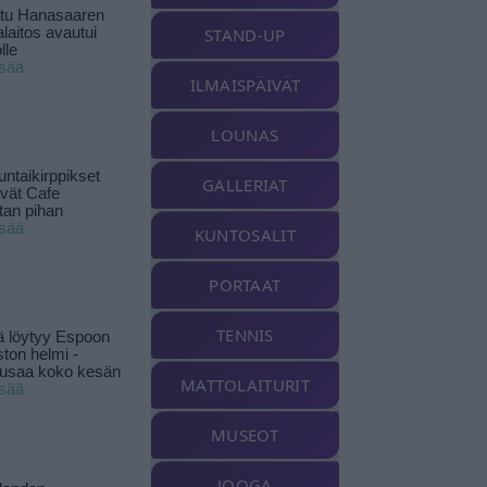
ttu Hanasaaren
laitos avautui
STAND-UP
lle
isää
ILMAISPÄIVÄT
LOUNAS
ntaikirppikset
GALLERIAT
ävät Cafe
tan pihan
isää
KUNTOSALIT
PORTAAT
TENNIS
ä löytyy Espoon
ston helmi -
musaa koko kesän
MATTOLAITURIT
isää
MUSEOT
JOOGA