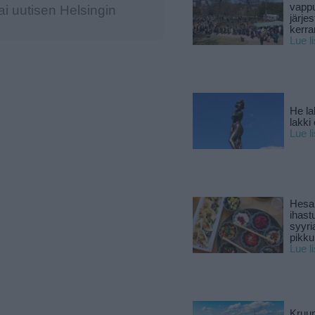
vapp
i uutisen Helsingin
järjes
kerra
Lue l
He la
lakki
Lue l
Hesar
ihast
syyri
pikku
Lue l
Kruun