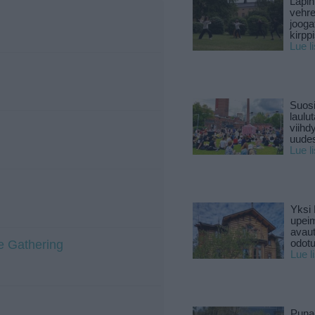
Lapin
vehre
jooga
kirpp
Lue l
Suosi
laulu
viihd
uude
Lue l
Yksi 
upeim
avaut
e Gathering
odotu
Lue l
Puna