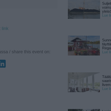
Sulje
voima
yleisö
Lue l
 link
Sunnu
täytt
Rega
ssa / share this event on:
Lue l
enger
elegram
LinkedIn
Täält
saari
live
Lue l