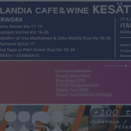
Sääennusteet 🌧 ☼
Suosittuja tapahtumia
Puotila Block Party
Etno-Espa 2026
K-POP Huvipuistobileet
Rastila Fest 2026
Suuret risteilyalukset Helsingin…