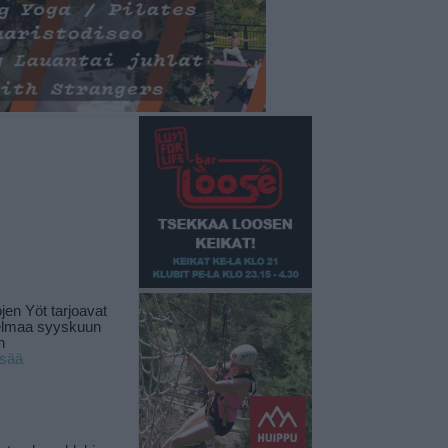
jen Yöt tarjoavat
elmaa syyskuun
n
isää