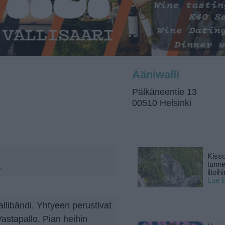
Ääniwalli
Pälkäneentie 13
00510 Helsinki
Kisso
tunn
a.
iltoihi
Lue l
llibändi. Yhtyeen perustivat
stapallo. Pian heihin