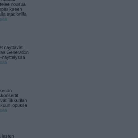
ttelee nousua
rpesikseen
lla stadionilla
isää
t näyttävät
taa Generation
-näyttelyssä
isää
 kesän
skonsertit
ävät Tikkurilan
okuun lopussa
isää
 lasten