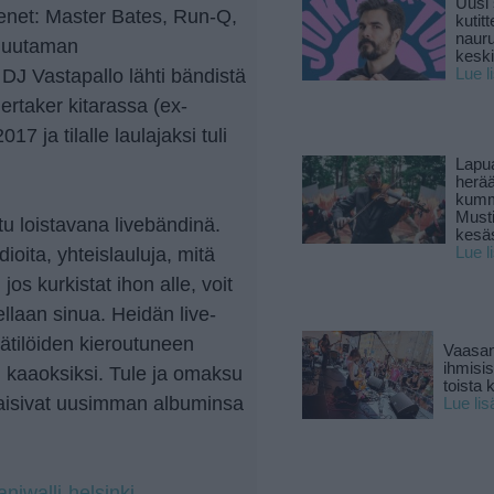
Uusi 
äsenet: Master Bates, Run-Q,
kutitt
naur
 Muutaman
keski
J Vastapallo lähti bändistä
Lue l
ertaker kitarassa (ex-
7 ja tilalle laulajaksi tuli
Lapu
herä
kumm
Must
tu loistavana livebändinä.
kesä
dioita, yhteislauluja, mitä
Lue l
 jos kurkistat ihon alle, voit
laan sinua. Heidän live-
Kätilöiden kieroutuneen
Vaasan
ihmisi
si kaaoksiksi. Tule ja omaksu
toista 
ulkaisivat uusimman albuminsa
Lue lis
aniwalli-helsinki-