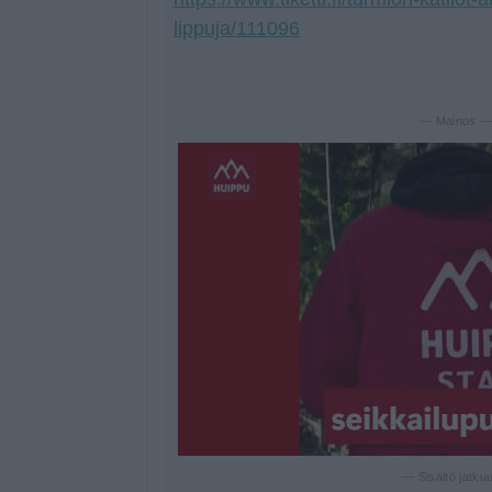
lippuja/111096
— Mainos 
— Sisältö jatku