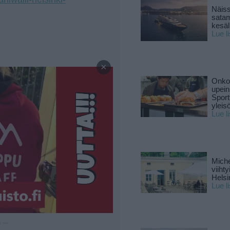
Näiss
sata
kesäll
Lue l
—
×
Onko 
upein
Sport
yleis
Lue l
Miche
viiht
Helsi
Lue l
u —