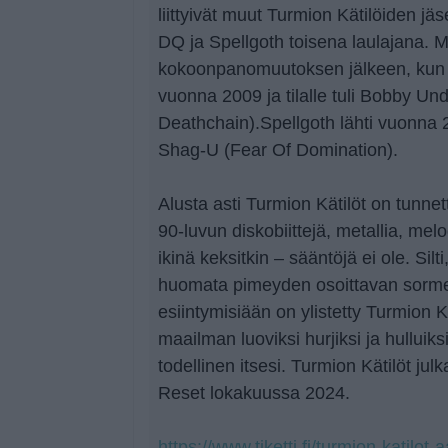
liittyivät muut Turmion Kätilöiden j
DQ ja Spellgoth toisena laulajana.
kokoonpanomuutoksen jälkeen, kun D
vuonna 2009 ja tilalle tuli Bobby Und
Deathchain).Spellgoth lähti vuonna 201
Shag-U (Fear Of Domination).
Alusta asti Turmion Kätilöt on tunnet
90-luvun diskobiittejä, metallia, melo
ikinä keksitkin – sääntöjä ei ole. Silti,
huomata pimeyden osoittavan sormel
esiintymisiään on ylistetty Turmion 
maailman luoviksi hurjiksi ja hulluik
todellinen itsesi. Turmion Kätilöt j
Reset lokakuussa 2024.
https://www.tiketti.fi/turmion-katilot-a