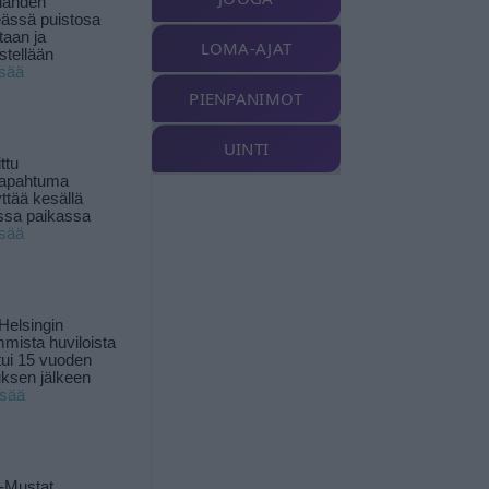
landen
ässä puistosa
taan ja
LOMA-AJAT
istellään
isää
PIENPANIMOT
UINTI
ttu
tapahtuma
yttää kesällä
ssa paikassa
isää
Helsingin
mista huviloista
ui 15 vuoden
ksen jälkeen
isää
-Mustat