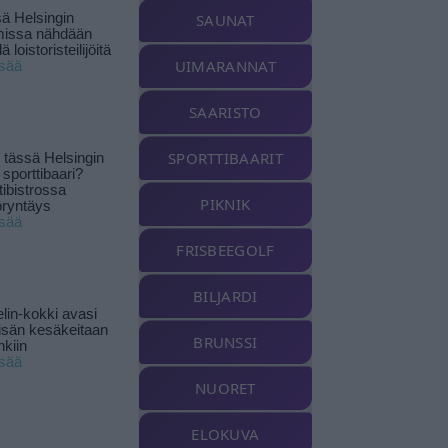
ä Helsingin
SAUNAT
missa nähdään
ä loistoristeilijöitä
UIMARANNAT
isää
SAARISTO
SPORTTIBAARIT
tässä Helsingin
 sporttibaari?
tibistrossa
PIKNIK
öryntäys
isää
FRISBEEGOLF
BILJARDI
lin-kokki avasi
yisän kesäkeitaan
BRUNSSI
nkiin
isää
NUORET
ELOKUVA