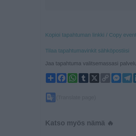
Kopioi tapahtuman linkki / Copy event
Tilaa tapahtumavinkit sähköpostiisi
Jaa tapahtuma valitsemassasi palvelu
Share
Facebook
WhatsApp
Tumblr
X
Copy
Mess
T
Link
Google
(Translate page)
Translate
Katso myös nämä 🔥