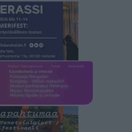
Vinkkaa / lisää tapahtuma
Tietoja
Mediatiedot
Käyntikohteita ja vinkkejä
Konepaja Biergarten
Konepaja - Vallilan makasiinit
Ilmaiset parkkipaikat Helsingiss…
Marjex Mansikkapaikka
Helsinki lapsille ja perheille