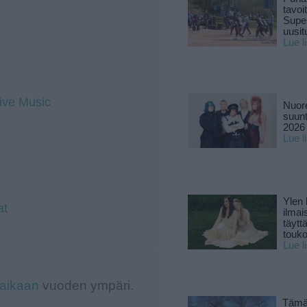
tavoi
Supe
uusitu
Lue l
Live Music
Nuore
suun
2026 
Lue l
Ylen
at
ilmai
täytt
touk
Lue l
-aikaan
vuoden ympäri.
Tämä