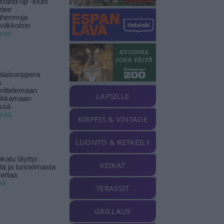
stand-up -klubi
elee
uhermoja
viikkoisin
isää
alaisooppera
ä
ittelemaan
LAPSILLE
ikkamaan
ssä
isää
KIRPPIS & VINTAGE
LUONTO & RETKEILY
katu täyttyi
KEIKAT
stä ja tunnelmasta
kertaa
ää
TERASSIT
GRILLAUS