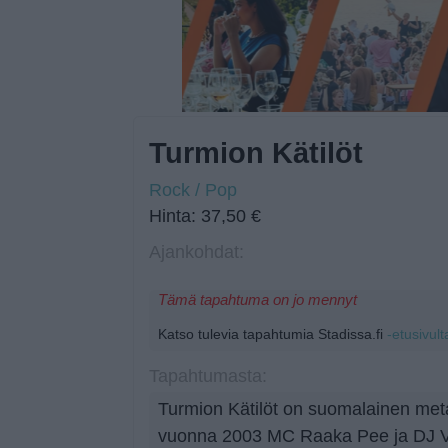
Turmion Kätilöt
Rock / Pop
Hinta: 37,50 €
Ajankohdat:
Tämä tapahtuma on jo mennyt
Katso tulevia tapahtumia Stadissa.fi
-etusivult
Tapahtumasta:
Turmion Kätilöt on suomalainen meta
vuonna 2003 MC Raaka Pee ja DJ Va