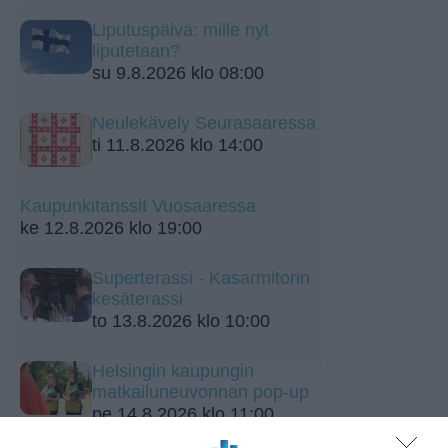
Liputuspäivä: mille nyt
liputetaan?
su 9.8.2026 klo 08:00
Neulekävely Seurasaaressa
ti 11.8.2026 klo 14:00
Kaupunkitanssit Vuosaaressa
ke 12.8.2026 klo 19:00
Superterassi - Kasarmitorin
kesäterassi
to 13.8.2026 klo 10:00
Helsingin kaupungin
matkailuneuvonnan pop-up
pe 14.8.2026 klo 11:00