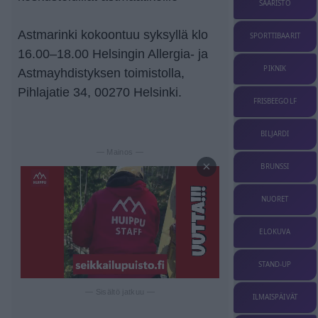
SAARISTO
Astmarinki kokoontuu syksyllä klo
SPORTTIBAARIT
16.00–18.00 Helsingin Allergia- ja
PIKNIK
Astmayhdistyksen toimistolla,
Pihlajatie 34, 00270 Helsinki.
FRISBEEGOLF
BILJARDI
— Mainos —
×
BRUNSSI
NUORET
ELOKUVA
STAND-UP
— Sisältö jatkuu —
ILMAISPÄIVÄT