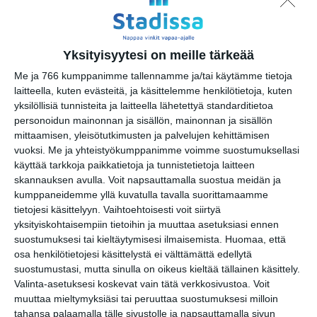
Opastus kokoelmiin:
Tutkimusmatkojen aarteet
la 15.8.2026 klo 10:00
Yksityisyytesi on meille tärkeää
Aleksis Kiven kadun kirppis
Me ja 766 kumppanimme tallennamme ja/tai käytämme tietoja
su 16.8.2026 klo 09:00
laitteella, kuten evästeitä, ja käsittelemme henkilötietoja, kuten
yksilöllisiä tunnisteita ja laitteella lähetettyä standarditietoa
personoidun mainonnan ja sisällön, mainonnan ja sisällön
Skatan kotieläinpihavierailut
mittaamisen, yleisötutkimusten ja palvelujen kehittämisen
ma 17.8.2026 klo 15:30
vuoksi.
Me ja yhteistyökumppanimme voimme suostumuksellasi
käyttää tarkkoja paikkatietoja ja tunnistetietoja laitteen
skannauksen avulla. Voit napsauttamalla suostua meidän ja
Intro - Taikuuden alkusoitto
kumppaneidemme yllä kuvatulla tavalla suorittamaamme
by Robert Jägerhorn
tietojesi käsittelyyn. Vaihtoehtoisesti voit siirtyä
ti 18.8.2026 klo 19:00
yksityiskohtaisempiin tietoihin ja muuttaa asetuksiasi ennen
suostumuksesi tai kieltäytymisesi ilmaisemista.
Huomaa, että
osa henkilötietojesi käsittelystä ei välttämättä edellytä
Helsingin juhlaviikot 2026
suostumustasi, mutta sinulla on oikeus kieltää tällainen käsittely.
ke 19.8.2026 klo 10:00
Valinta-asetuksesi koskevat vain tätä verkkosivustoa. Voit
muuttaa mieltymyksiäsi tai peruuttaa suostumuksesi milloin
tahansa palaamalla tälle sivustolle ja napsauttamalla sivun