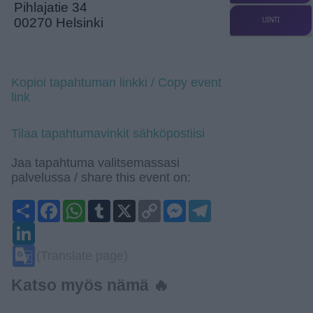
Pihlajatie 34
UINTI
00270 Helsinki
Kopioi tapahtuman linkki / Copy event
link
Tilaa tapahtumavinkit sähköpostiisi
Jaa tapahtuma valitsemassasi
palvelussa / share this event on:
Share
Facebook
WhatsApp
Tumblr
X
Copy
Messenger
Telegram
Link
LinkedIn
Google
(Translate page)
Translate
Katso myös nämä 🔥