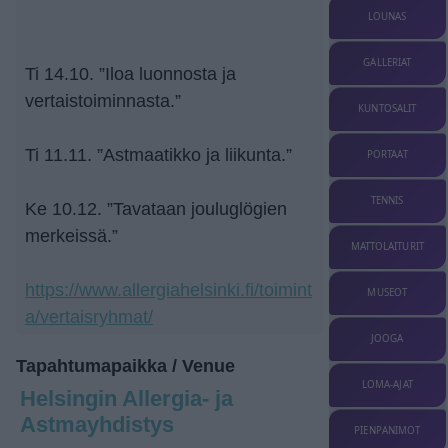
LOUNAS
GALLERIAT
Ti 14.10. ”Iloa luonnosta ja
vertaistoiminnasta.”
KUNTOSALIT
Ti 11.11. ”Astmaatikko ja liikunta.”
PORTAAT
TENNIS
Ke 10.12. ”Tavataan jouluglögien
merkeissä.”
MATTOLAITURIT
https://www.allergiahelsinki.fi/toimint
MUSEOT
a/vertaisryhmat/
JOOGA
Tapahtumapaikka / Venue
LOMA-AJAT
Helsingin Allergia- ja
Astmayhdistys
PIENPANIMOT