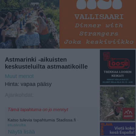
Astmarinki -aikuisten
keskusteluilta astmaatikoille
Muut menot
Hinta: vapaa pääsy
Ajankohdat:
Tämä tapahtuma on jo mennyt
Katso tulevia tapahtumia Stadissa.fi
-
etusivulta.
Näytä lisää