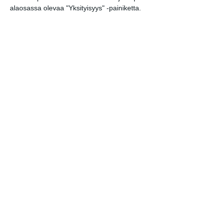
alaosassa olevaa "Yksityisyys" -painiketta.
Elokuussa nautitaan
tunnelmallisista
elokuvista ulkona
Lue lisää
Bassot jyrisevät Koffin
puistossa Taiteiden
yönä
Lue lisää
Kissojen Yöt tarjoavat