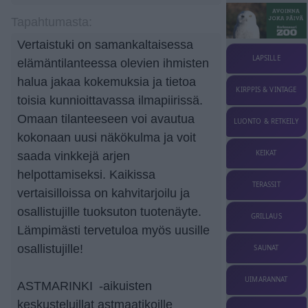
Tapahtumasta:
Vertaistuki on samankaltaisessa
LAPSILLE
elämäntilanteessa olevien ihmisten
halua jakaa kokemuksia ja tietoa
KIRPPIS & VINTAGE
toisia kunnioittavassa ilmapiirissä.
Omaan tilanteeseen voi avautua
LUONTO & RETKEILY
kokonaan uusi näkökulma ja voit
KEIKAT
saada vinkkejä arjen
helpottamiseksi. Kaikissa
TERASSIT
vertaisilloissa on kahvitarjoilu ja
osallistujille tuoksuton tuotenäyte.
GRILLAUS
Lämpimästi tervetuloa myös uusille
osallistujille!
SAUNAT
UIMARANNAT
ASTMARINKI -aikuisten
keskusteluillat astmaatikoille