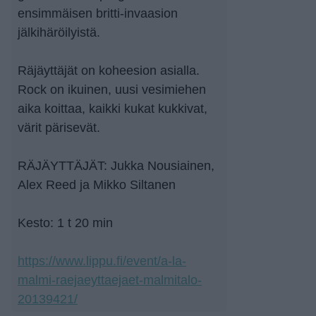
ensimmäisen britti-invaasion
jälkihäröilyistä.
Räjäyttäjät on koheesion asialla.
Rock on ikuinen, uusi vesimiehen
aika koittaa, kaikki kukat kukkivat,
värit pärisevät.
RÄJÄYTTÄJÄT: Jukka Nousiainen,
Alex Reed ja Mikko Siltanen
Kesto: 1 t 20 min
https://www.lippu.fi/event/a-la-
malmi-raejaeyttaejaet-malmitalo-
20139421/