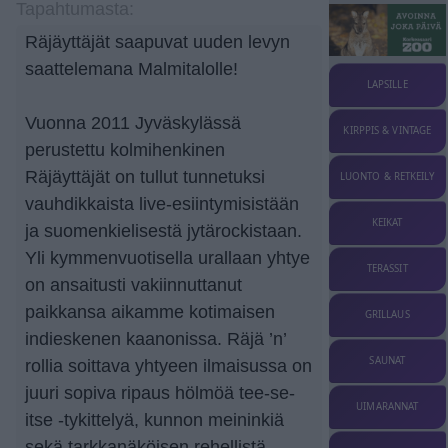
Tapahtumasta:
Räjäyttäjät saapuvat uuden levyn
saattelemana Malmitalolle!
LAPSILLE
Vuonna 2011 Jyväskylässä
KIRPPIS & VINTAGE
perustettu kolmihenkinen
Räjäyttäjät on tullut tunnetuksi
LUONTO & RETKEILY
vauhdikkaista live-esiintymisistään
KEIKAT
ja suomenkielisestä jytärockistaan.
Yli kymmenvuotisella urallaan yhtye
TERASSIT
on ansaitusti vakiinnuttanut
paikkansa aikamme kotimaisen
GRILLAUS
indieskenen kaanonissa. Räjä ’n’
SAUNAT
rollia soittava yhtyeen ilmaisussa on
juuri sopiva ripaus hölmöä tee-se-
UIMARANNAT
itse -tykittelyä, kunnon meininkiä
sekä tarkkanäköisen rehellistä