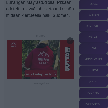
Luhangan Mäyrästudiolla. Pitkään
LOUNAS
odotettua levyä juhlistetaan kevään
mittaan kiertueella halki Suomen.
GALLERIAT
KUNTOSALIT
— Mainos —
PORTAAT
×
TENNIS
MATTOLAITURIT
MUSEOT
JOOGA
— Sisältö jatkuu —
LOMA-AJAT
PIENPANIMOT