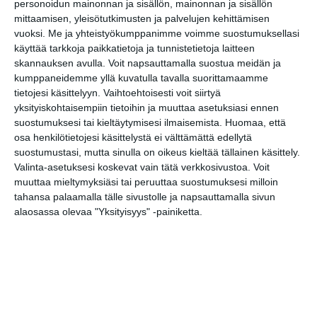
Translate
personoidun mainonnan ja sisällön, mainonnan ja sisällön
mittaamisen, yleisötutkimusten ja palvelujen kehittämisen
Katso myös nämä 🔥
vuoksi.
Me ja yhteistyökumppanimme voimme suostumuksellasi
käyttää tarkkoja paikkatietoja ja tunnistetietoja laitteen
skannauksen avulla. Voit napsauttamalla suostua meidän ja
Liput myyntiin: Weezer -
kumppaneidemme yllä kuvatulla tavalla suorittamaamme
The Gathering
tietojesi käsittelyyn. Vaihtoehtoisesti voit siirtyä
ke 12.8.2026 klo 11:00
yksityiskohtaisempiin tietoihin ja muuttaa asetuksiasi ennen
suostumuksesi tai kieltäytymisesi ilmaisemista.
Huomaa, että
osa henkilötietojesi käsittelystä ei välttämättä edellytä
Osmo Ikonen
suostumustasi, mutta sinulla on oikeus kieltää tällainen käsittely.
ke 12.8.2026 klo 17:00
Valinta-asetuksesi koskevat vain tätä verkkosivustoa. Voit
muuttaa mieltymyksiäsi tai peruuttaa suostumuksesi milloin
tahansa palaamalla tälle sivustolle ja napsauttamalla sivun
Juho "Kihara" Pitkänen Jam
alaosassa olevaa "Yksityisyys" -painiketta.
to 13.8.2026 klo 18:00
Charon
pe 14.8.2026 klo 19:00
Stoned Statues, Atlas