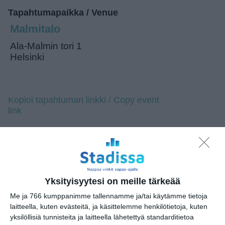
Tapahtumapaikka / Venue
Malmitalo
Ala-Malmin tori 1
Helsinki
Kopioi tapahtuman linkki / Copy event
link
Tilaa tapahtumavinkit sähköpostiisi
Jaa tapahtuma valitsemassasi
palvelussa / share this event on:
Yksityisyytesi on meille tärkeää
Share
Facebook
WhatsApp
Tumblr
X
Copy
Messenger
Telegram
Link
Me ja 766 kumppanimme tallennamme ja/tai käytämme tietoja
LinkedIn
laitteella, kuten evästeitä, ja käsittelemme henkilötietoja, kuten
yksilöllisiä tunnisteita ja laitteella lähetettyä standarditietoa
Google
(Translate page)