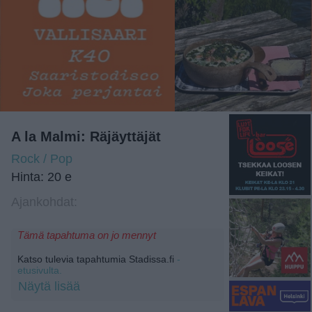
A la Malmi: Räjäyttäjät
Rock / Pop
Hinta: 20 e
Ajankohdat:
Tämä tapahtuma on jo mennyt
Katso tulevia tapahtumia Stadissa.fi
-
etusivulta.
Näytä lisää