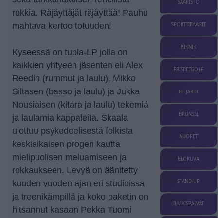
SAARISTO
rokkia. Räjäyttäjät räjäyttää! Pauhu
mahtava kertoo totuuden!
SPORTTIBAARIT
PIKNIK
Kyseessä on tupla-LP jolla on
kaikkien yhtyeen jäsenten eli Alex
FRISBEEGOLF
Reedin (rummut ja laulu), Mikko
Siltasen (basso ja laulu) ja Jukka
BILJARDI
Nousiaisen (kitara ja laulu) tekemiä
BRUNSSI
ja laulamia kappaleita. Skaala
ulottuu psykedeelisestä folkista
NUORET
keskiaikaisen progen kautta
mielipuolisen meluamiseen ja
ELOKUVA
rokkaukseen. Levyä on äänitetty
STAND-UP
kuuden vuoden ajan eri studioissa
ja treenikämpillä ja koko paketin on
ILMAISPÄIVÄT
hitsannut kasaan Pekka Tuomi