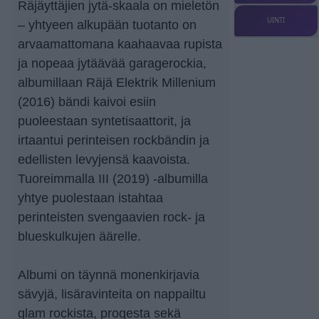
Räjäyttäjien jytä-skaala on mieletön
UINTI
– yhtyeen alkupään tuotanto on
arvaamattomana kaahaavaa rupista
ja nopeaa jytäävää garagerockia,
albumillaan Räjä Elektrik Millenium
(2016) bändi kaivoi esiin
puoleestaan syntetisaattorit, ja
irtaantui perinteisen rockbändin ja
edellisten levyjensä kaavoista.
Tuoreimmalla III (2019) -albumilla
yhtye puolestaan istahtaa
perinteisten svengaavien rock- ja
blueskulkujen äärelle.
Albumi on täynnä monenkirjavia
sävyjä, lisäravinteita on nappailtu
glam rockista, progesta sekä