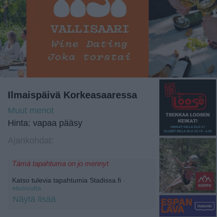
Ilmaispäivä Korkeasaaressa
Muut menot
Hinta: vapaa pääsy
Ajankohdat:
Tämä tapahtuma on jo mennyt
Katso tulevia tapahtumia Stadissa.fi
-
etusivulta.
Näytä lisää