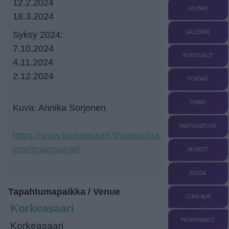
12.2.2024
LOUNAS
18.3.2024
GALLERIAT
Syksy 2024:
7.10.2024
KUNTOSALIT
4.11.2024
2.12.2024
PORTAAT
TENNIS
Kuva: Annika Sorjonen
MATTOLAITURIT
https://www.korkeasaari.fi/ajankohta
ista/ilmaispaivat/
MUSEOT
JOOGA
Tapahtumapaikka / Venue
LOMA-AJAT
Korkeasaari
PIENPANIMOT
Korkeasaari