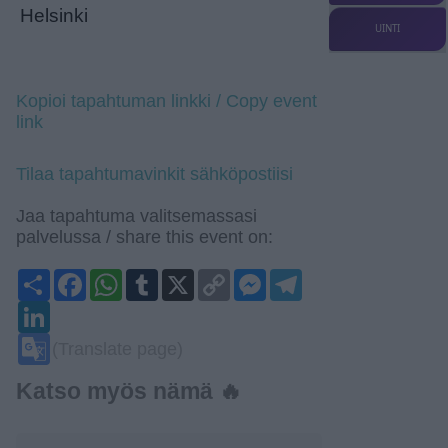
Helsinki
UINTI
Kopioi tapahtuman linkki / Copy event
link
Tilaa tapahtumavinkit sähköpostiisi
Jaa tapahtuma valitsemassasi
palvelussa / share this event on:
Share
Facebook
WhatsApp
Tumblr
X
Copy
Messenger
Telegram
Link
LinkedIn
Google
(Translate page)
Translate
Katso myös nämä 🔥