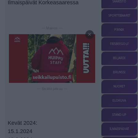
Ilmaispäivät Korkeasaaressa
SAARISTO
SPORTTIBAARIT
— Mainos —
PIKNIK
×
FRISBEEGOLF
BILJARDI
BRUNSSI
NUORET
— Sisältö jatkuu —
ELOKUVA
STAND-UP
Kevät 2024:
ILMAISPÄIVÄT
15.1.2024