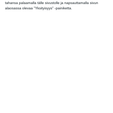
to 20.8.2026 klo 11:00
tahansa palaamalla tälle sivustolle ja napsauttamalla sivun
alaosassa olevaa "Yksityisyys" -painiketta.
Elokuussa nautitaan
tunnelmallisista
elokuvista ulkona
Lue lisää
Bassot jyrisevät Koffin
puistossa Taiteiden
yönä
Lue lisää