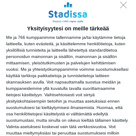
Draamallinen päiväkävely
Aurora Karamzinin kanssa
Linnunlaulun huviloille ja
Talvipuutarhaan
Yksityisyytesi on meille tärkeää
su 16.8.2026 klo 12:00
Me ja 766 kumppanimme tallennamme ja/tai käytämme tietoja
laitteella, kuten evästeitä, ja käsittelemme henkilötietoja, kuten
Rivitanssin ilmainen kokeilukerta ja
yksilöllisiä tunnisteita ja laitteella lähetettyä standarditietoa
alkeiskurssi
personoidun mainonnan ja sisällön, mainonnan ja sisällön
ma 17.8.2026 klo 18:00
mittaamisen, yleisötutkimusten ja palvelujen kehittämisen
vuoksi.
Me ja yhteistyökumppanimme voimme suostumuksellasi
Intro - Taikuuden alkusoitto
käyttää tarkkoja paikkatietoja ja tunnistetietoja laitteen
by Robert Jägerhorn
skannauksen avulla. Voit napsauttamalla suostua meidän ja
ti 18.8.2026 klo 19:00
kumppaneidemme yllä kuvatulla tavalla suorittamaamme
tietojesi käsittelyyn. Vaihtoehtoisesti voit siirtyä
yksityiskohtaisempiin tietoihin ja muuttaa asetuksiasi ennen
Kaupunkitanssit Maunulassa
suostumuksesi tai kieltäytymisesi ilmaisemista.
Huomaa, että
ke 19.8.2026 klo 17:30
osa henkilötietojesi käsittelystä ei välttämättä edellytä
suostumustasi, mutta sinulla on oikeus kieltää tällainen käsittely.
Helsingin kaupungin
Valinta-asetuksesi koskevat vain tätä verkkosivustoa. Voit
matkailuneuvonnan pop-up
muuttaa mieltymyksiäsi tai peruuttaa suostumuksesi milloin