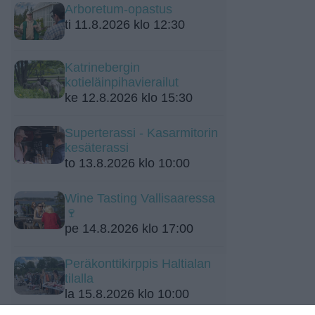
Arboretum-opastus
ti 11.8.2026 klo 12:30
Katrinebergin
kotieläinpihavierailut
ke 12.8.2026 klo 15:30
Superterassi - Kasarmitorin
kesäterassi
to 13.8.2026 klo 10:00
Wine Tasting Vallisaaressa
🍷
pe 14.8.2026 klo 17:00
Peräkonttikirppis Haltialan
tilalla
la 15.8.2026 klo 10:00