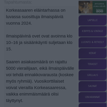
Tapahtumasta:
Korkeasaaren eläintarhassa on
luvassa suosittuja ilmaispäiviä
LAPSILLE
vuonna 2024.
KIRPPIS & VINTAGE
Ilmaispäivinä ovet ovat avoinna klo
10–16 ja sisäänkäynti suljetaan klo
LUONTO & RETKEILY
15.
KEIKAT
Saaren asiakasmäärä on rajattu
TERASSIT
5000 vierailijaan, eikä ilmaispäivälle
voi tehdä ennakkovarausta (koskee
GRILLAUS
myös ryhmiä). Vuosikorttilaiset
SAUNAT
voivat vierailla Korkeasaaressa,
vaikka enimmäismäärä olisi
UIMARANNAT
täyttynyt.