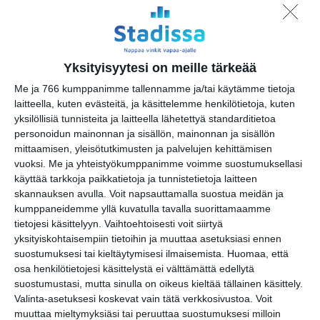
Malmin tapahtumakesä
elokuu 2026: Teini-Pää,
Aarne Alligaattori, Lyyti,
Steve ‘n’ Seagulls, Antti
Yksityisyytesi on meille tärkeää
Paalanen, kukkatalo ja ANI
Me ja 766 kumppanimme tallennamme ja/tai käytämme tietoja
pe 14.8.2026 klo 19:00
laitteella, kuten evästeitä, ja käsittelemme henkilötietoja, kuten
yksilöllisiä tunnisteita ja laitteella lähetettyä standarditietoa
Avec Jorma
personoidun mainonnan ja sisällön, mainonnan ja sisällön
su 16.8.2026 klo 16:00
mittaamisen, yleisötutkimusten ja palvelujen kehittämisen
vuoksi.
Me ja yhteistyökumppanimme voimme suostumuksellasi
käyttää tarkkoja paikkatietoja ja tunnistetietoja laitteen
Kuupuu: Konsertti
skannauksen avulla. Voit napsauttamalla suostua meidän ja
ti 18.8.2026 klo 18:00
kumppaneidemme yllä kuvatulla tavalla suorittamaamme
tietojesi käsittelyyn. Vaihtoehtoisesti voit siirtyä
Ilta Mellerin kanssa
yksityiskohtaisempiin tietoihin ja muuttaa asetuksiasi ennen
ke 19.8.2026 klo 18:30
suostumuksesi tai kieltäytymisesi ilmaisemista.
Huomaa, että
osa henkilötietojesi käsittelystä ei välttämättä edellytä
suostumustasi, mutta sinulla on oikeus kieltää tällainen käsittely.
Juhlaviikot: Huvilan
Valinta-asetuksesi koskevat vain tätä verkkosivustoa. Voit
konsertit 2026
muuttaa mieltymyksiäsi tai peruuttaa suostumuksesi milloin