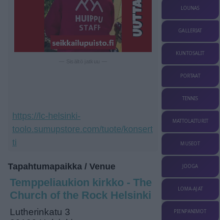
LOUNAS
GALLERIAT
KUNTOSALIT
— Sisältö jatkuu —
PORTAAT
TENNIS
https://lc-helsinki-
MATTOLAITURIT
toolo.sumupstore.com/tuote/konsert
ti
MUSEOT
Tapahtumapaikka / Venue
JOOGA
Temppeliaukion kirkko - The
LOMA-AJAT
Church of the Rock Helsinki
Lutherinkatu 3
PIENPANIMOT