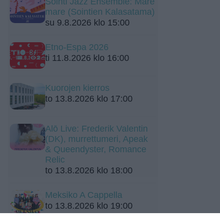
Sointi Jazz Ensemble: Mare
mare (Sointien Kalasatama)
su 9.8.2026 klo 15:00
Etno-Espa 2026
ti 11.8.2026 klo 16:00
Kuorojen kierros
to 13.8.2026 klo 17:00
Alō Live: Frederik Valentin
(DK), murrettumeri, Apeak
& Queendyster, Romance
Relic
to 13.8.2026 klo 18:00
Meksiko A Cappella
to 13.8.2026 klo 19:00