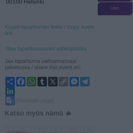
00100 Helsinki
UINTI
Kopioi tapahtuman linkki / Copy event
link
Tilaa tapahtumavinkit sähköpostiisi
Jaa tapahtuma valitsemassasi
palvelussa / share this event on:
Share
Facebook
WhatsApp
Tumblr
X
Copy
Messenger
Telegram
Link
LinkedIn
Google
(Translate page)
Translate
Katso myös nämä 🔥