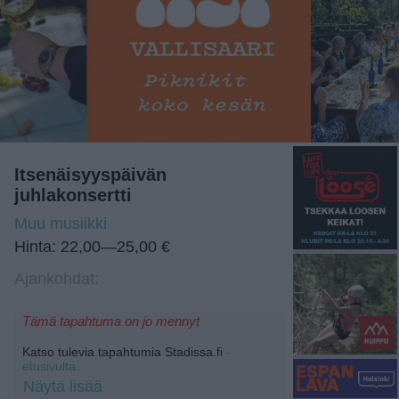
Itsenäisyyspäivän
juhlakonsertti
Muu musiikki
Hinta: 22,00—25,00 €
Ajankohdat:
Tämä tapahtuma on jo mennyt
Katso tulevia tapahtumia Stadissa.fi
-
etusivulta.
Näytä lisää