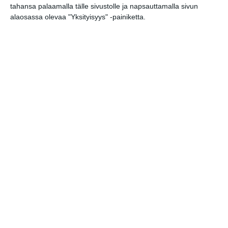
ke 19.8.2026 klo 19:00
tahansa palaamalla tälle sivustolle ja napsauttamalla sivun
alaosassa olevaa "Yksityisyys" -painiketta.
Elokuussa nautitaan
tunnelmallisista
elokuvista ulkona
Lue lisää
Bassot jyrisevät Koffin
puistossa Taiteiden
yönä
Lue lisää