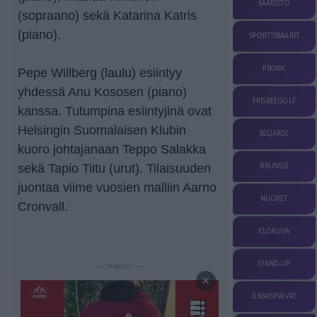
SAARISTO
(sopraano) sekä Katarina Katris
(piano).
SPORTTIBAARIT
PIKNIK
Pepe Willberg (laulu) esiintyy
yhdessä Anu Kososen (piano)
FRISBEEGOLF
kanssa. Tutumpina esiintyjinä ovat
Helsingin Suomalaisen Klubin
BILJARDI
kuoro johtajanaan Teppo Salakka
BRUNSSI
sekä Tapio Tiitu (urut). Tilaisuuden
juontaa viime vuosien malliin Aarno
NUORET
Cronvall.
ELOKUVA
STAND-UP
— Mainos —
×
ILMAISPÄIVÄT