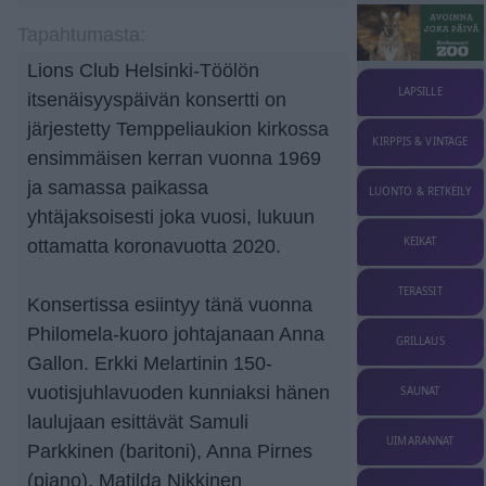
Tapahtumasta:
Lions Club Helsinki-Töölön
LAPSILLE
itsenäisyyspäivän konsertti on
järjestetty Temppeliaukion kirkossa
KIRPPIS & VINTAGE
ensimmäisen kerran vuonna 1969
ja samassa paikassa
LUONTO & RETKEILY
yhtäjaksoisesti joka vuosi, lukuun
KEIKAT
ottamatta koronavuotta 2020.
TERASSIT
Konsertissa esiintyy tänä vuonna
Philomela-kuoro johtajanaan Anna
GRILLAUS
Gallon. Erkki Melartinin 150-
vuotisjuhlavuoden kunniaksi hänen
SAUNAT
laulujaan esittävät Samuli
UIMARANNAT
Parkkinen (baritoni), Anna Pirnes
(piano), Matilda Nikkinen