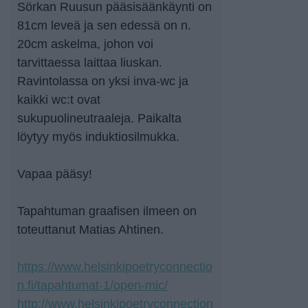
Sörkan Ruusun pääsisäänkäynti on
81cm leveä ja sen edessä on n.
20cm askelma, johon voi
tarvittaessa laittaa liuskan.
Ravintolassa on yksi inva-wc ja
kaikki wc:t ovat
sukupuolineutraaleja. Paikalta
löytyy myös induktiosilmukka.
Vapaa pääsy!
Tapahtuman graafisen ilmeen on
toteuttanut Matias Ahtinen.
https://www.helsinkipoetryconnectio
n.fi/tapahtumat-1/open-mic/
http://www.helsinkipoetryconnection