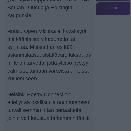
Sörkan Ruusua ja Helsingin
UINTI
kaupunkia!
Ruusu Open Micissa ei hyväksytä
minkäänlaista vihapuhetta tai
syrjintää. Muistathan esittää
asianmukaiset sisältövaroitukset jos
niille on tarvetta, jotta yleisö pystyy
valmistautumaan vaikeista aiheista
kuulemiseen.
Helsinki Poetry Connection
edellyttää osallistujia noudattamaan
turvallisemman tilan periaatteita,
joihin voit tutustua tarkemmin täältä