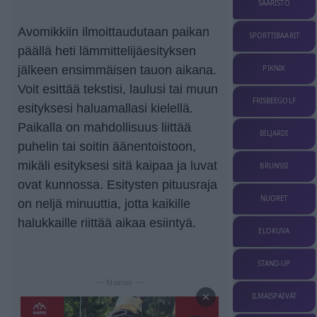
SAARISTO
Avomikkiin ilmoittaudutaan paikan
SPORTTIBAARIT
päällä heti lämmittelijäesityksen
jälkeen ensimmäisen tauon aikana.
PIKNIK
Voit esittää tekstisi, laulusi tai muun
FRISBEEGOLF
esityksesi haluamallasi kielellä.
Paikalla on mahdollisuus liittää
BILJARDI
puhelin tai soitin äänentoistoon,
mikäli esityksesi sitä kaipaa ja luvat
BRUNSSI
ovat kunnossa. Esitysten pituusraja
NUORET
on neljä minuuttia, jotta kaikille
halukkaille riittää aikaa esiintyä.
ELOKUVA
STAND-UP
— Mainos —
×
ILMAISPÄIVÄT