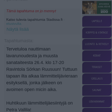
Tämä tapahtuma on jo mennyt
Katso tulevia tapahtumia Stadissa.fi
-
LAPSILLE
etusivulta.
Näytä lisää
KIRPPIS & VINTAGE
Tapahtumasta:
LUONTO & RETKEILY
Tervetuloa nauttimaan
lavarunoudesta ja muusta
KEIKAT
sanataiteesta 26.4. klo 17-20
TERASSIT
Ravintola Sörkan Ruusuun! Tuttuun
tapaan ilta alkaa lämmittelijävieraan
GRILLAUS
esityksellä, jonka jälkeen on
avoimen open micin aika.
SAUNAT
UIMARANNAT
Huhtikuun lämmittelijäesiintyjä on
Petra Vallila!