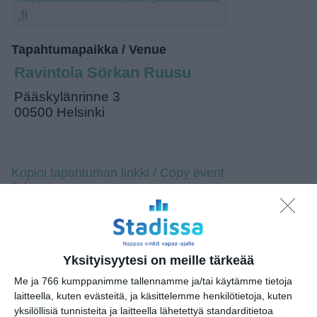
.fi
Tapahtumapaikka / Venue
Ravintola Sörkan Ruusu
Pääskylänrinne 3
00500 Helsinki
Kopioi tapahtuman linkki / Copy event
link
Tilaa tapahtumavinkit sähköpostiisi
Jaa tapahtuma valitsemassasi
Yksityisyytesi on meille tärkeää
palvelussa / share this event on:
Me ja 766 kumppanimme tallennamme ja/tai käytämme tietoja
laitteella, kuten evästeitä, ja käsittelemme henkilötietoja, kuten
Share
Facebook
WhatsApp
Tumblr
X
Copy
Messenger
Telegram
Link
yksilöllisiä tunnisteita ja laitteella lähetettyä standarditietoa