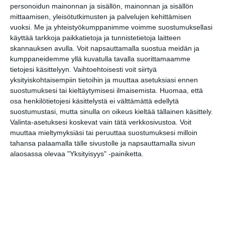
LinkedIn
personoidun mainonnan ja sisällön, mainonnan ja sisällön
mittaamisen, yleisötutkimusten ja palvelujen kehittämisen
Google
(Translate page)
Translate
vuoksi.
Me ja yhteistyökumppanimme voimme suostumuksellasi
käyttää tarkkoja paikkatietoja ja tunnistetietoja laitteen
Katso myös nämä 🔥
skannauksen avulla. Voit napsauttamalla suostua meidän ja
kumppaneidemme yllä kuvatulla tavalla suorittamaamme
tietojesi käsittelyyn. Vaihtoehtoisesti voit siirtyä
Vapaan taiteen tilan pop up
yksityiskohtaisempiin tietoihin ja muuttaa asetuksiasi ennen
ma 10.8.2026 klo 11:00
suostumuksesi tai kieltäytymisesi ilmaisemista.
Huomaa, että
osa henkilötietojesi käsittelystä ei välttämättä edellytä
suostumustasi, mutta sinulla on oikeus kieltää tällainen käsittely.
Sokeritehdas 2026
Valinta-asetuksesi koskevat vain tätä verkkosivustoa. Voit
to 13.8.2026 klo 19:00
muuttaa mieltymyksiäsi tai peruuttaa suostumuksesi milloin
tahansa palaamalla tälle sivustolle ja napsauttamalla sivun
alaosassa olevaa "Yksityisyys" -painiketta.
Willman Dance Company: Usko-
Faith
la 15.8.2026 klo 18:00
Tanssin Voima -festivaali
ti 18.8.2026 klo 11:00