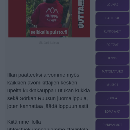
LOUNAS
GALLERIAT
KUNTOSALIT
— Sisältö jatkuu —
PORTAAT
TENNIS
MATTOLAITURIT
Illan päätteeksi arvomme myös
kaikkien avomikittäjien kesken
MUSEOT
upeita kukkakauppa Lutukan kukkia
sekä Sörkan Ruusun juomalippuja,
JOOGA
joten kannattaa jäädä loppuun asti!
LOMA-AJAT
Kiitämme ilolla
PIENPANIMOT
yhteistyökumppaniamme Ravintola