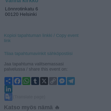
Vanha kirkko
Lönnrotinkatu 6
00120 Helsinki
Kopioi tapahtuman linkki / Copy event
link
Tilaa tapahtumavinkit sähköpostiisi
Jaa tapahtuma valitsemassasi
palvelussa / share this event on:
Share
Facebook
WhatsApp
Tumblr
X
Copy
Messenger
Telegram
Link
LinkedIn
Google
(Translate page)
Translate
Katso myös nämä 🔥