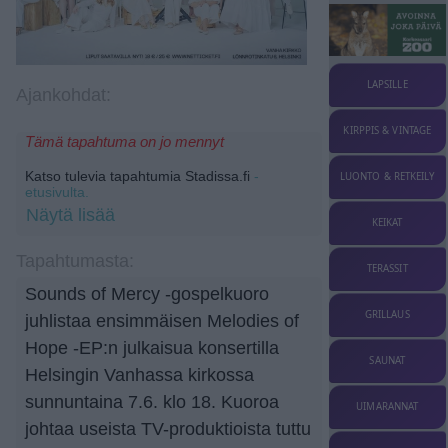
LAPSILLE
Ajankohdat:
KIRPPIS & VINTAGE
Tämä tapahtuma on jo mennyt
Katso tulevia tapahtumia Stadissa.fi
-
LUONTO & RETKEILY
etusivulta.
Näytä lisää
KEIKAT
Tapahtumasta:
TERASSIT
Sounds of Mercy -gospelkuoro
GRILLAUS
juhlistaa ensimmäisen Melodies of
Hope -EP:n julkaisua konsertilla
SAUNAT
Helsingin Vanhassa kirkossa
sunnuntaina 7.6. klo 18. Kuoroa
UIMARANNAT
johtaa useista TV-produktioista tuttu