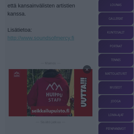
että kansainvälisten artistien
LOUNAS
kanssa.
GALLERIAT
Lisätietoa:
KUNTOSALIT
http://www.soundsofmercy.fi
PORTAAT
TENNIS
— Mainos —
×
MATTOLAITURIT
MUSEOT
JOOGA
LOMA-AJAT
— Sisältö jatkuu —
PIENPANIMOT