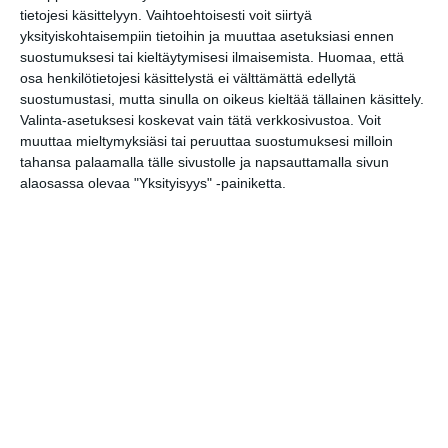
Sointi Jazz Ensemble: Early
tietojesi käsittelyyn. Vaihtoehtoisesti voit siirtyä
One Morning, Eternity
yksityiskohtaisempiin tietoihin ja muuttaa asetuksiasi ennen
Sculpture (Sointien
suostumuksesi tai kieltäytymisesi ilmaisemista.
Huomaa, että
Kalasatama)
osa henkilötietojesi käsittelystä ei välttämättä edellytä
su 16.8.2026 klo 15:00
suostumustasi, mutta sinulla on oikeus kieltää tällainen käsittely.
Valinta-asetuksesi koskevat vain tätä verkkosivustoa. Voit
muuttaa mieltymyksiäsi tai peruuttaa suostumuksesi milloin
Avec Jorma
tahansa palaamalla tälle sivustolle ja napsauttamalla sivun
su 16.8.2026 klo 16:00
alaosassa olevaa "Yksityisyys" -painiketta.
Kuupuu: Konsertti
ti 18.8.2026 klo 18:00
Ilta Mellerin kanssa
ke 19.8.2026 klo 18:30
Juhlaviikot: Huvilan
konsertit 2026
ke 19.8.2026 klo 19:00