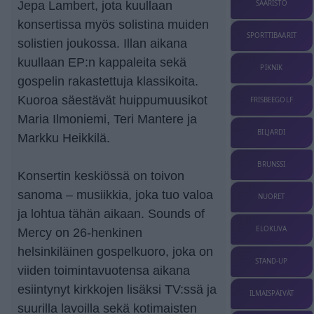
SAARISTO
Jepa Lambert, jota kuullaan
konsertissa myös solistina muiden
SPORTTIBAARIT
solistien joukossa. Illan aikana
kuullaan EP:n kappaleita sekä
PIKNIK
gospelin rakastettuja klassikoita.
Kuoroa säestävät huippumuusikot
FRISBEEGOLF
Maria Ilmoniemi, Teri Mantere ja
BILJARDI
Markku Heikkilä.
BRUNSSI
Konsertin keskiössä on toivon
sanoma – musiikkia, joka tuo valoa
NUORET
ja lohtua tähän aikaan. Sounds of
ELOKUVA
Mercy on 26-henkinen
helsinkiläinen gospelkuoro, joka on
STAND-UP
viiden toimintavuotensa aikana
esiintynyt kirkkojen lisäksi TV:ssä ja
ILMAISPÄIVÄT
suurilla lavoilla sekä kotimaisten