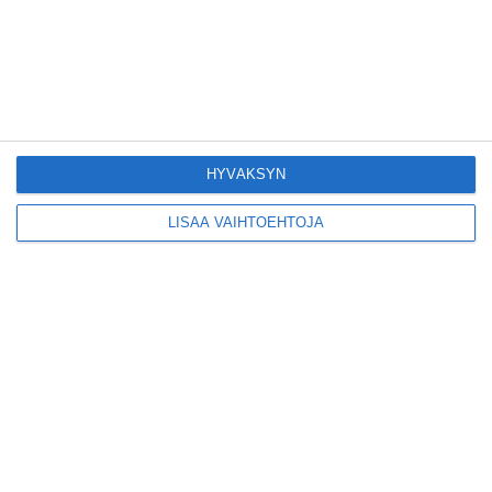
Yleisölle avattu 112-
vuotiaan laivan sauna
antaa pehmeät löylyt
Lue lisää
HYVÄKSYN
LISÄÄ VAIHTOEHTOJA
Tämän leipomo-
kahvilan
karjalanpiirakoilla on
EU-sertifikaatti
Lue lisää
Konepajan näyttämö toi
kiinnostavia toimijoita
Vallilaan
Lue lisää