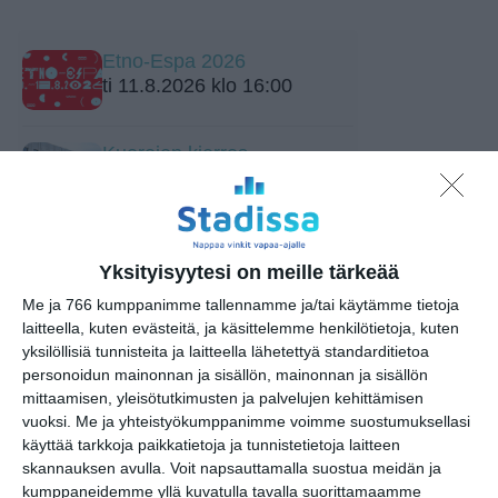
Etno-Espa 2026
ti 11.8.2026 klo 16:00
Kuorojen kierros
to 13.8.2026 klo 17:00
Meksiko A Cappella
to 13.8.2026 klo 19:00
Yksityisyytesi on meille tärkeää
Me ja 766 kumppanimme tallennamme ja/tai käytämme tietoja
laitteella, kuten evästeitä, ja käsittelemme henkilötietoja, kuten
Malmin tapahtumakesä
yksilöllisiä tunnisteita ja laitteella lähetettyä standarditietoa
elokuu 2026: Teini-Pää,
personoidun mainonnan ja sisällön, mainonnan ja sisällön
Aarne Alligaattori, Lyyti,
mittaamisen, yleisötutkimusten ja palvelujen kehittämisen
Steve ‘n’ Seagulls, Antti
vuoksi.
Me ja yhteistyökumppanimme voimme suostumuksellasi
Paalanen, kukkatalo ja ANI
käyttää tarkkoja paikkatietoja ja tunnistetietoja laitteen
la 15.8.2026 klo 11:00
skannauksen avulla. Voit napsauttamalla suostua meidän ja
kumppaneidemme yllä kuvatulla tavalla suorittamaamme