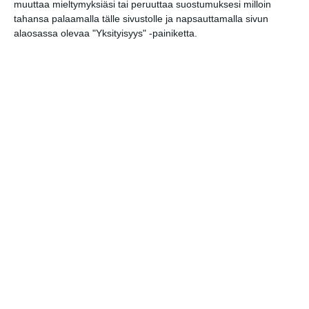
muuttaa mieltymyksiäsi tai peruuttaa suostumuksesi milloin
tahansa palaamalla tälle sivustolle ja napsauttamalla sivun
Roihuvuoren Rion
alaosassa olevaa "Yksityisyys" -painiketta.
kesäkeikat
pe 7.8.2026 klo 18:00
Tislaamo live: Raivo
Jackson
la 8.8.2026 klo 18:00
Pete Parkkonen
la 8.8.2026 klo 19:00
Hilland Mondays
ma 10.8.2026 klo 19:00
Keikkakeskiviikko,
ilmaiskonsertti
ke 12.8.2026 klo 19:30