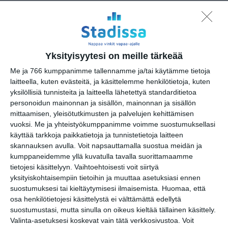
Annankatu 21
00100 Helsinki
Yksityisyytesi on meille tärkeää
Kopioi tapahtuman linkki / Copy event
Me ja 766 kumppanimme tallennamme ja/tai käytämme tietoja
link
laitteella, kuten evästeitä, ja käsittelemme henkilötietoja, kuten
yksilöllisiä tunnisteita ja laitteella lähetettyä standarditietoa
personoidun mainonnan ja sisällön, mainonnan ja sisällön
Tilaa tapahtumavinkit sähköpostiisi
mittaamisen, yleisötutkimusten ja palvelujen kehittämisen
vuoksi.
Me ja yhteistyökumppanimme voimme suostumuksellasi
Jaa tapahtuma valitsemassasi
käyttää tarkkoja paikkatietoja ja tunnistetietoja laitteen
palvelussa / share this event on:
skannauksen avulla. Voit napsauttamalla suostua meidän ja
Share
Facebook
WhatsApp
Tumblr
X
Copy
Messenger
Telegram
kumppaneidemme yllä kuvatulla tavalla suorittamaamme
Link
tietojesi käsittelyyn. Vaihtoehtoisesti voit siirtyä
LinkedIn
yksityiskohtaisempiin tietoihin ja muuttaa asetuksiasi ennen
suostumuksesi tai kieltäytymisesi ilmaisemista.
Huomaa, että
Google
(Translate page)
Translate
osa henkilötietojesi käsittelystä ei välttämättä edellytä
suostumustasi, mutta sinulla on oikeus kieltää tällainen käsittely.
Katso myös nämä 🔥
Valinta-asetuksesi koskevat vain tätä verkkosivustoa. Voit