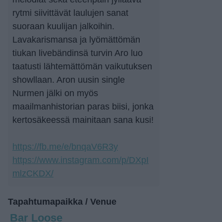
rytmi siivittävät laulujen sanat
suoraan kuulijan jalkoihin.
Lavakarismansa ja lyömättömän
tiukan livebändinsä turvin Aro luo
taatusti lähtemättömän vaikutuksen
showllaan. Aron uusin single
Nurmen jälki on myös
maailmanhistorian paras biisi, jonka
kertosäkeessä mainitaan sana kusi!
https://fb.me/e/bnqaV6R3y
https://www.instagram.com/p/DXpI
mlzCKDX/
Tapahtumapaikka / Venue
Bar Loose