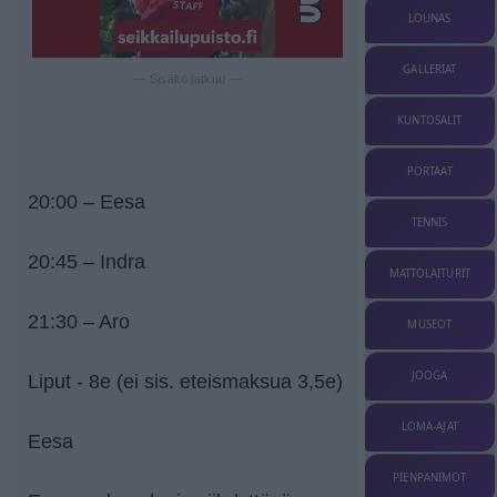
LOUNAS
GALLERIAT
— Sisältö jatkuu —
KUNTOSALIT
PORTAAT
20:00 – Eesa
TENNIS
20:45 – Indra
MATTOLAITURIT
21:30 – Aro
MUSEOT
JOOGA
Liput - 8e (ei sis. eteismaksua 3,5e)
LOMA-AJAT
Eesa
PIENPANIMOT