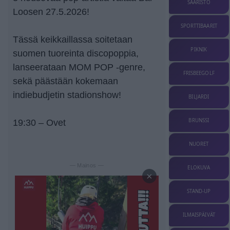
SAARISTO
Loosen 27.5.2026!
SPORTTIBAARIT
Tässä keikkaillassa soitetaan
PIKNIK
suomen tuoreinta discopoppia,
lanseerataan MOM POP -genre,
FRISBEEGOLF
sekä päästään kokemaan
indiebudjetin stadionshow!
BILJARDI
BRUNSSI
19:30 – Ovet
NUORET
— Mainos —
ELOKUVA
×
STAND-UP
ILMAISPÄIVÄT