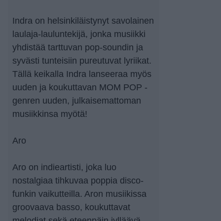
Indra on helsinkiläistynyt savolainen
laulaja-lauluntekijä, jonka musiikki
yhdistää tarttuvan pop-soundin ja
syvästi tunteisiin pureutuvat lyriikat.
Tällä keikalla Indra lanseeraa myös
uuden ja koukuttavan MOM POP -
genren uuden, julkaisemattoman
musiikkinsa myötä!
Aro
Aro on indieartisti, joka luo
nostalgiaa tihkuvaa poppia disco-
funkin vaikutteilla. Aron musiikissa
groovaava basso, koukuttavat
melodiat sekä eteenpäin jylläävä