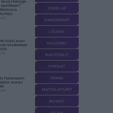
tässä Helsingin
 sporttibaari?
STAND-UP
tibistrossa
öryntäys
isää
ILMAISPÄIVÄT
LOUNAS
lin-kokki avasi
GALLERIAT
yisän kesäkeitaan
nkiin
isää
KUNTOSALIT
PORTAAT
TENNIS
ttu Hanasaaren
laitos avautui
lle
MATTOLAITURIT
isää
MUSEOT
JOOGA