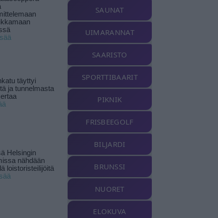
ä
SAUNAT
ittelemaan
ikkamaan
ssä
UIMARANNAT
isää
SAARISTO
SPORTTIBAARIT
katu täyttyi
stä ja tunnelmasta
kertaa
PIKNIK
ää
FRISBEEGOLF
BILJARDI
ä Helsingin
missa nähdään
BRUNSSI
ä loistoristeilijöitä
isää
NUORET
ELOKUVA