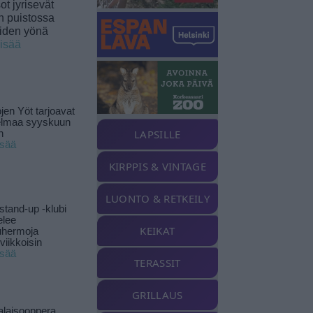
t jyrisevät
in puistossa
eiden yönä
lisää
jen Yöt tarjoavat
elmaa syyskuun
LAPSILLE
n
isää
KIRPPIS & VINTAGE
LUONTO & RETKEILY
stand-up -klubi
elee
KEIKAT
uhermoja
viikkoisin
isää
TERASSIT
GRILLAUS
alaisooppera