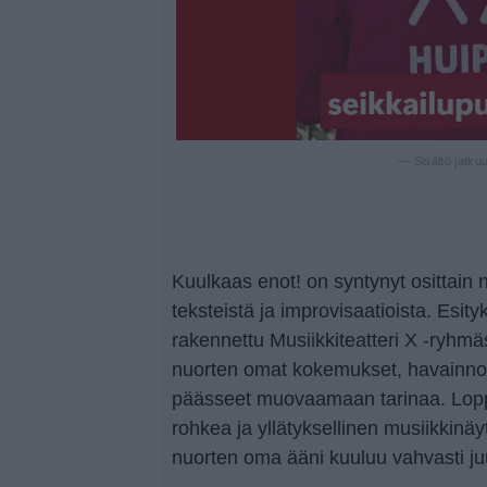
— Sisältö jatku
Kuulkaas enot! on syntynyt osittain 
teksteistä ja improvisaatioista. Esit
rakennettu Musiikkiteatteri X -ryhmä
nuorten omat kokemukset, havainnot 
päässeet muovaamaan tarinaa. Lopp
rohkea ja yllätyksellinen musiikkinäy
nuorten oma ääni kuuluu vahvasti juu