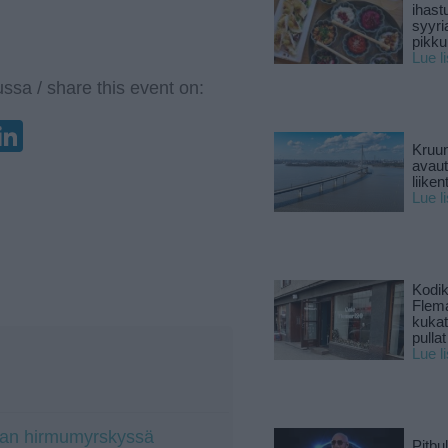
ihast
syyri
pikku
Lue l
ssa / share this event on:
enger
elegram
LinkedIn
Kruun
avaut
liike
Lue l
Kodik
Flema
kukat 
pullat
Lue l
rian hirmumyrskyssä
Pitbul