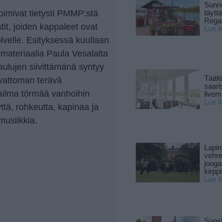
Sunnu
imivat tietysti PMMP:stä
täytt
Rega
stit, joiden kappaleet ovat
Lue l
velle. Esityksessä kuullaan
materiaalia Paula Vesalalta
aulujen siivittämänä syntyy
Täält
lvattoman terävä
saari
ailma törmää vanhoihin
live
Lue l
ttä, rohkeutta, kapinaa ja
musiikkia.
Lapin
vehre
jooga
kirpp
Lue l
Suosi