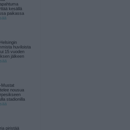
tapahtuma
yttää kesällä
ssa paikassa
isää
Helsingin
mista huviloista
ui 15 vuoden
ksen jälkeen
isää
-Mustat
ttelee nousua
rpesikseen
lla stadionilla
isää
ia piristää