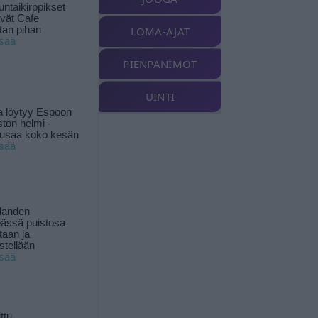
ntaikirppikset
ävät Cafe
tan pihan
LOMA-AJAT
isää
PIENPANIMOT
UINTI
ä löytyy Espoon
ston helmi -
musaa koko kesän
isää
landen
ässä puistosa
taan ja
istellään
isää
ttu