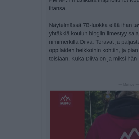
iltansa.
Näytelmässä 7B-luokka elää ihan tav
yhtäkkiä koulun blogiin ilmestyy salap
nimimerkillä Diiva. Terävät ja paljast
oppilaiden heikkoihin kohtiin, ja pian
toisiaan. Kuka Diiva on ja miksi hän k
— Mainos 