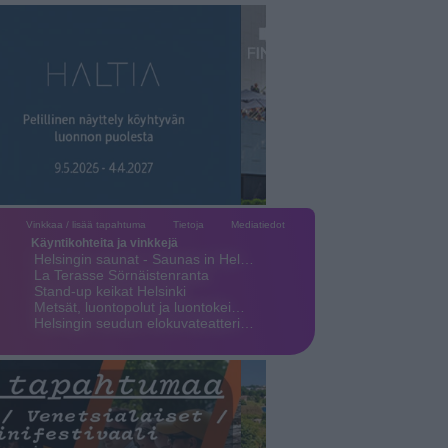
Vinkkaa / lisää tapahtuma
Tietoja
Mediatiedot
Käyntikohteita ja vinkkejä
Helsingin saunat - Saunas in Hel…
La Terasse Sörnäistenranta
Stand-up keikat Helsinki
Metsät, luontopolut ja luontokei…
Helsingin seudun elokuvateatteri…