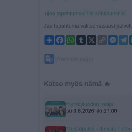
Tilaa tapahtumavinkit sähköpostiisi
Jaa tapahtuma valitsemassasi palvelu
Share
Facebook
WhatsApp
Tumblr
X
Copy
Mess
T
Link
Google
(Translate page)
Translate
Katso myös nämä 🔥
Myrskyluodon Maija
su 9.8.2026 klo 17:00
Muistopäivä - Ihmisiä histo