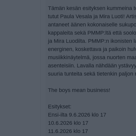
Tämän kesän esityksen kummeina to
tutut Paula Vesala ja Mira Luoti! Arti
antaneet äänen kokonaiselle sukupol
kappaleita sekä PMMP:ltä että soolo
ja Mira Luodilta. PMMP:n ikonisten l
energinen, koskettava ja paikoin hu
musiikkinäytelmä, jossa nuorten ma
asenteisiin. Lavalla nähdään ystävyy
suuria tunteita sekä tietenkin paljon 
The boys mean business!
Esitykset:
Ensi-ilta 9.6.2026 klo 17
10.6.2026 klo 17
11.6.2026 klo 17