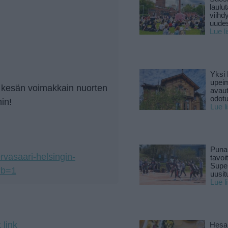
laulu
viihd
uude
Lue l
Yksi 
upeim
 kesän voimakkain nuorten
avaut
odotu
in!
Lue l
Puna
ervasaari-helsingin-
tavoi
Supe
?b=1
uusitu
Lue l
 link
Hesar