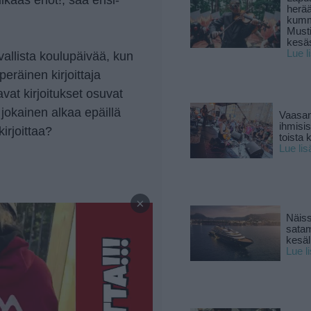
herä
kumm
Must
kesä
Lue l
allista koulupäivää, kun
eräinen kirjoittaja
avat kirjoitukset osuvat
 jokainen alkaa epäillä
Vaasan
ihmisi
irjoittaa?
toista 
Lue lis
—
×
Näiss
sata
kesäll
Lue l