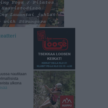
eatteri
uussa nautitaan
lmallisista
uvista ulkona
lisää