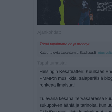
Ajankohdat:
Tämä tapahtuma on jo mennyt
Katso tulevia tapahtumia Stadissa.fi
-etusivult
Tapahtumasta:
Helsingin Kesäteatteri: Kuulkaas Eno
PMMP:n musiikkia, salaperäisiä blogi
rohkeaa ilmaisua!
Tulevana kesänä Tervasaaressa kuu
sukupolven ääniä ja tarinoita, kun u
PMMP:n musiikista inspiroitunut Kuu