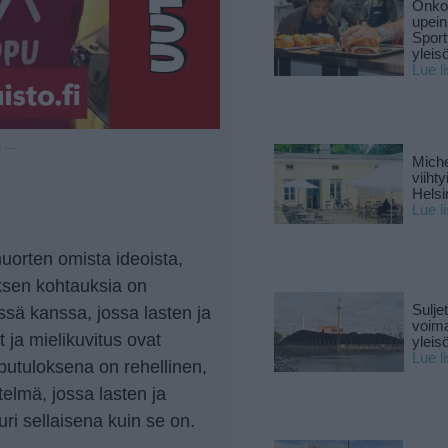
Onko 
upein
Sport
yleis
Lue l
u —
Miche
viiht
Helsi
Lue l
nuorten omista ideoista,
yksen kohtauksia on
Sulje
ssä kanssa, jossa lasten ja
voima
ja mielikuvitus ovat
yleisö
Lue l
utuloksena on rehellinen,
telmä, jossa lasten ja
ri sellaisena kuin se on.