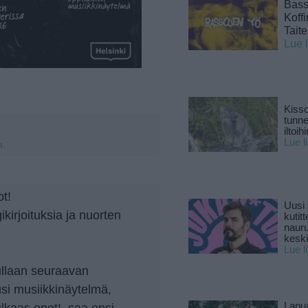
Basso
Koff
Tait
Lue 
Kisso
tunn
iltoihi
Lue l
a.
t!
Uusi 
kirjoituksia ja nuorten
kutitt
naur
keski
Lue l
llaan seuraavan
usi musiikkinäytelmä,
lkaas enot!, saa ensi-
Lapu