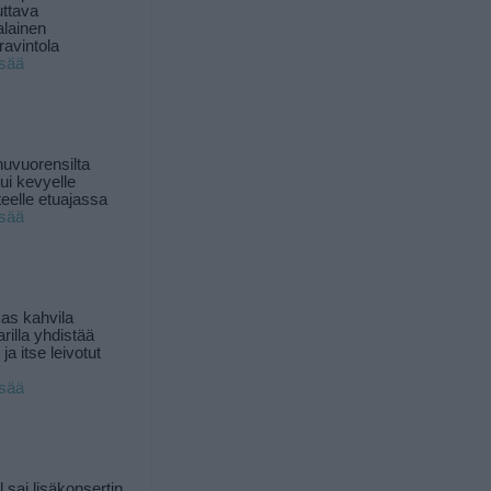
uttava
alainen
ravintola
isää
uvuorensilta
ui kevyelle
nteelle etuajassa
isää
as kahvila
rilla yhdistää
ja itse leivotut
isää
l sai lisäkonsertin