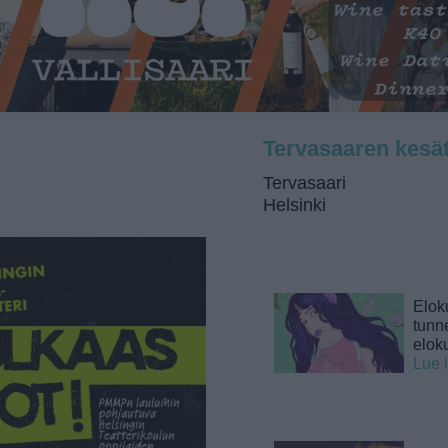
Tervasaaren kesät
Tervasaari
Helsinki
Elok
tunne
elok
Lue 