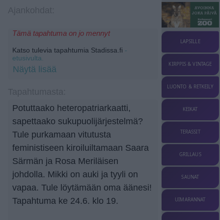
Ajankohdat:
Tämä tapahtuma on jo mennyt
LAPSILLE
Katso tulevia tapahtumia Stadissa.fi
-
etusivulta.
KIRPPIS & VINTAGE
Näytä lisää
LUONTO & RETKEILY
Tapahtumasta:
Potuttaako heteropatriarkaatti,
KEIKAT
sapettaako sukupuolijärjestelmä?
TERASSIT
Tule purkamaan vitutusta
feministiseen kiroiluiltamaan Saara
GRILLAUS
Särmän ja Rosa Meriläisen
johdolla. Mikki on auki ja tyyli on
SAUNAT
vapaa. Tule löytämään oma äänesi!
Tapahtuma ke 24.6. klo 19.
UIMARANNAT