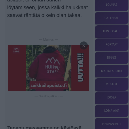
LOUNAS
löytämiseen, jossa kaikki halukkaat
saavat räntätä oikein olan takaa.
GALLERIAT
KUNTOSALIT
— Mainos —
×
PORTAAT
TENNIS
MATTOLAITURIT
MUSEOT
— Sisältö jatkuu —
JOOGA
LOMA-AJAT
PIENPANIMOT
Tapahtumassamme on käytössä