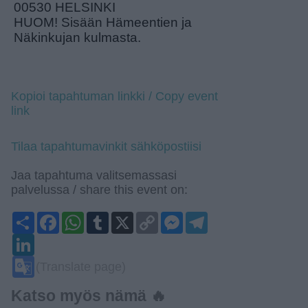
00530 HELSINKI
HUOM! Sisään Hämeentien ja
Näkinkujan kulmasta.
Kopioi tapahtuman linkki / Copy event
link
Tilaa tapahtumavinkit sähköpostiisi
Jaa tapahtuma valitsemassasi
palvelussa / share this event on:
Share
Facebook
WhatsApp
Tumblr
X
Copy
Messenger
Telegram
Link
LinkedIn
Google
(Translate page)
Translate
Katso myös nämä 🔥