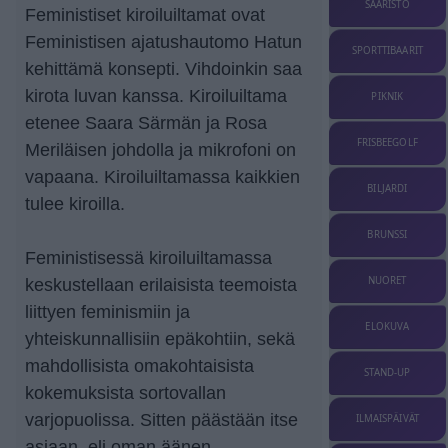
SAARISTO
Feministiset kiroiluiltamat ovat
Feministisen ajatushautomo Hatun
SPORTTIBAARIT
kehittämä konsepti. Vihdoinkin saa
kirota luvan kanssa. Kiroiluiltama
PIKNIK
etenee Saara Särmän ja Rosa
FRISBEEGOLF
Meriläisen johdolla ja mikrofoni on
vapaana. Kiroiluiltamassa kaikkien
BILJARDI
tulee kiroilla.
BRUNSSI
Feministisessä kiroiluiltamassa
NUORET
keskustellaan erilaisista teemoista
liittyen feminismiin ja
ELOKUVA
yhteiskunnallisiin epäkohtiin, sekä
mahdollisista omakohtaisista
STAND-UP
kokemuksista sortovallan
varjopuolissa. Sitten päästään itse
ILMAISPÄIVÄT
asiaan, eli oman äänen