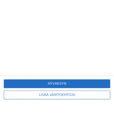
Lue lisää
Yleisölle avattu 112-
vuotiaan laivan sauna
antaa pehmeät löylyt
Lue lisää
Tämän leipomo-
kahvilan
karjalanpiirakoilla on
EU-sertifikaatti
Lue lisää
HYVÄKSYN
LISÄÄ VAIHTOEHTOJA
Konepajan näyttämö toi
kiinnostavia toimijoita
Vallilaan
Lue lisää