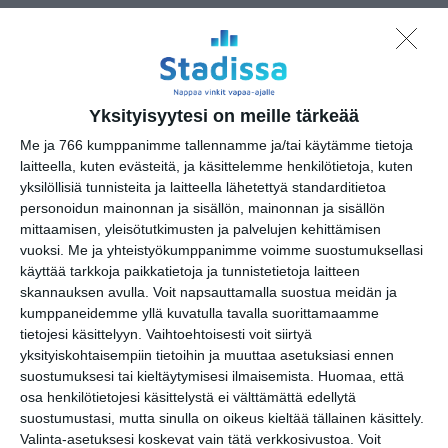
Kätketyn kammion
salaisuus -seikkailukierros
la 8.8.2026 klo 12:00
Yksityisyytesi on meille tärkeää
Sokeritehdas 2026
Me ja 766 kumppanimme tallennamme ja/tai käytämme tietoja
to 13.8.2026 klo 19:00
laitteella, kuten evästeitä, ja käsittelemme henkilötietoja, kuten
yksilöllisiä tunnisteita ja laitteella lähetettyä standarditietoa
personoidun mainonnan ja sisällön, mainonnan ja sisällön
Vapaan taiteen tilan pop up
mittaamisen, yleisötutkimusten ja palvelujen kehittämisen
la 15.8.2026 klo 11:00
vuoksi.
Me ja yhteistyökumppanimme voimme suostumuksellasi
käyttää tarkkoja paikkatietoja ja tunnistetietoja laitteen
skannauksen avulla. Voit napsauttamalla suostua meidän ja
Willman Dance Company: Usko-
kumppaneidemme yllä kuvatulla tavalla suorittamaamme
Faith
tietojesi käsittelyyn. Vaihtoehtoisesti voit siirtyä
la 15.8.2026 klo 18:00
yksityiskohtaisempiin tietoihin ja muuttaa asetuksiasi ennen
suostumuksesi tai kieltäytymisesi ilmaisemista.
Huomaa, että
osa henkilötietojesi käsittelystä ei välttämättä edellytä
Tanssin Voima -festivaali
suostumustasi, mutta sinulla on oikeus kieltää tällainen käsittely.
ma 17.8.2026 klo 11:00
Valinta-asetuksesi koskevat vain tätä verkkosivustoa. Voit