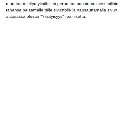
muuttaa mieltymyksiäsi tai peruuttaa suostumuksesi milloin
tahansa palaamalla tälle sivustolle ja napsauttamalla sivun
David West Read - Max
alaosassa olevaa "Yksityisyys" -painiketta.
Martin: & Julia
ti 18.8.2026 klo 18:30
Elokuussa nautitaan
tunnelmallisista
elokuvista ulkona
Lue lisää
Bassot jyrisevät Koffin
puistossa Taiteiden