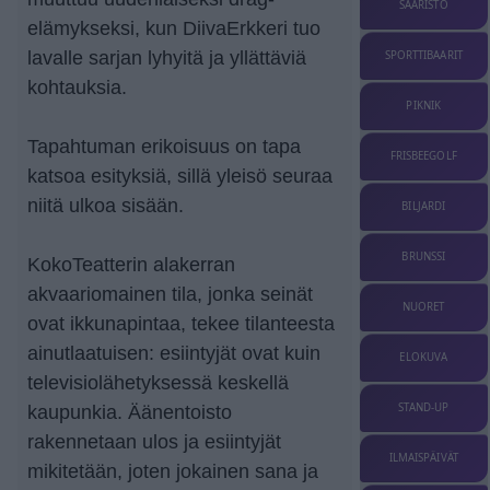
SAARISTO
elämykseksi, kun DiivaErkkeri tuo
lavalle sarjan lyhyitä ja yllättäviä
SPORTTIBAARIT
kohtauksia.
PIKNIK
Tapahtuman erikoisuus on tapa
FRISBEEGOLF
katsoa esityksiä, sillä yleisö seuraa
niitä ulkoa sisään.
BILJARDI
BRUNSSI
KokoTeatterin alakerran
akvaariomainen tila, jonka seinät
NUORET
ovat ikkunapintaa, tekee tilanteesta
ainutlaatuisen: esiintyjät ovat kuin
ELOKUVA
televisiolähetyksessä keskellä
STAND-UP
kaupunkia. Äänentoisto
rakennetaan ulos ja esiintyjät
ILMAISPÄIVÄT
mikitetään, joten jokainen sana ja