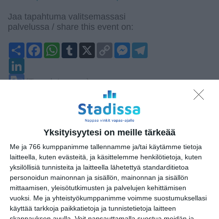
Jaa tapahtuma valitsemassasi
palvelussa / share this event on:
Share
Facebook
WhatsApp
Tumblr
X
Copy
Messenger
Telegram
Link
LinkedIn
Google
(Translate page)
Translate
Katso myös nämä 🔥
Yksityisyytesi on meille tärkeää
Vapaan taiteen tilan pop up
pe 14.8.2026 klo 11:00
Me ja 766 kumppanimme tallennamme ja/tai käytämme tietoja
laitteella, kuten evästeitä, ja käsittelemme henkilötietoja, kuten
yksilöllisiä tunnisteita ja laitteella lähetettyä standarditietoa
Sokeritehdas 2026
personoidun mainonnan ja sisällön, mainonnan ja sisällön
pe 14.8.2026 klo 19:00
mittaamisen, yleisötutkimusten ja palvelujen kehittämisen
vuoksi.
Me ja yhteistyökumppanimme voimme suostumuksellasi
käyttää tarkkoja paikkatietoja ja tunnistetietoja laitteen
Willman Dance Company: Usko-
skannauksen avulla. Voit napsauttamalla suostua meidän ja