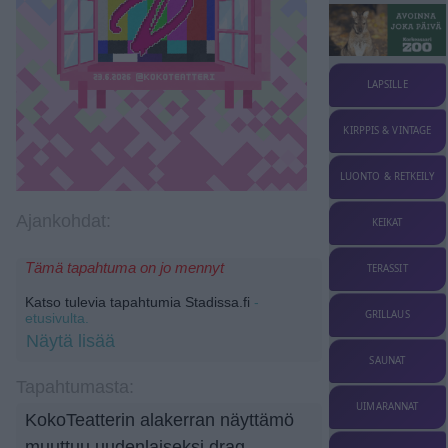
LAPSILLE
KIRPPIS & VINTAGE
LUONTO & RETKEILY
Ajankohdat:
KEIKAT
Tämä tapahtuma on jo mennyt
TERASSIT
Katso tulevia tapahtumia Stadissa.fi
-
GRILLAUS
etusivulta.
Näytä lisää
SAUNAT
Tapahtumasta:
UIMARANNAT
KokoTeatterin alakerran näyttämö
muuttuu uudenlaiseksi drag-