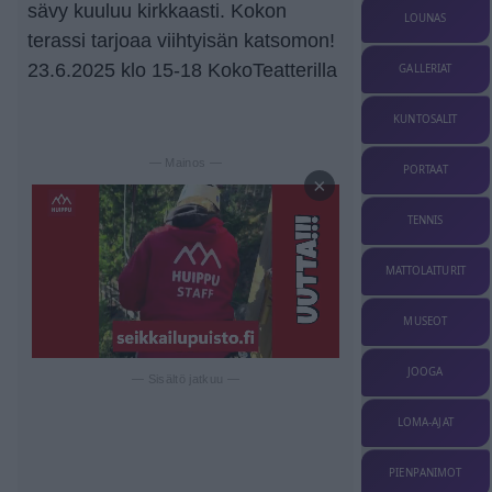
sävy kuuluu kirkkaasti. Kokon
LOUNAS
terassi tarjoaa viihtyisän katsomon!
23.6.2025 klo 15-18 KokoTeatterilla
GALLERIAT
KUNTOSALIT
— Mainos —
PORTAAT
×
TENNIS
MATTOLAITURIT
MUSEOT
JOOGA
— Sisältö jatkuu —
LOMA-AJAT
PIENPANIMOT