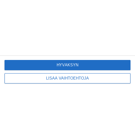
Pitbull sai lisäkonsertin
Helsinkiin I'm Back -
kiertueelleen
Lue lisää
Yleisölle avattu 112-
vuotiaan laivan sauna
antaa pehmeät löylyt
Lue lisää
HYVÄKSYN
LISÄÄ VAIHTOEHTOJA
Tämän leipomo-
kahvilan
karjalanpiirakoilla on
EU-sertifikaatti
Lue lisää