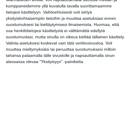
Faith
kumppaneidemme yllä kuvatulla tavalla suorittamaamme
la 15.8.2026 klo 15:00
tietojesi käsittelyyn. Vaihtoehtoisesti voit siirtyä
yksityiskohtaisempiin tietoihin ja muuttaa asetuksiasi ennen
suostumuksesi tai kieltäytymisesi ilmaisemista.
Huomaa, että
Tanssin Voima -festivaali
osa henkilötietojesi käsittelystä ei välttämättä edellytä
ma 17.8.2026 klo 11:00
suostumustasi, mutta sinulla on oikeus kieltää tällainen käsittely.
Valinta-asetuksesi koskevat vain tätä verkkosivustoa. Voit
muuttaa mieltymyksiäsi tai peruuttaa suostumuksesi milloin
David West Read - Max
tahansa palaamalla tälle sivustolle ja napsauttamalla sivun
Martin: & Julia
alaosassa olevaa "Yksityisyys" -painiketta.
ke 19.8.2026 klo 18:30
Jumppatytöt Olympiastadionilla
to 20.8.2026 klo 17:00
Nykytanssiteos Ikävä mua
to 20.8.2026 klo 18:00
Alien -tanssiesitys
to 20.8.2026 klo 18:30