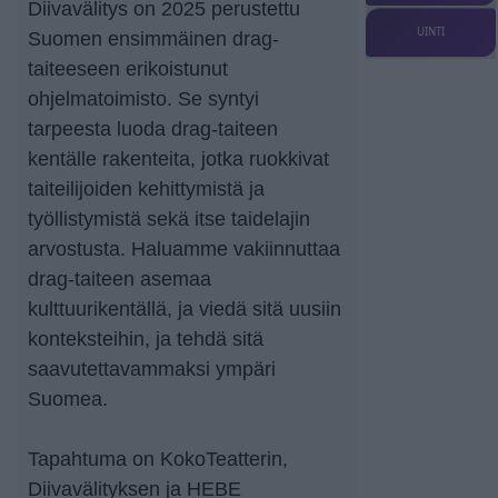
Diivavälitys on 2025 perustettu
UINTI
Suomen ensimmäinen drag-
taiteeseen erikoistunut
ohjelmatoimisto. Se syntyi
tarpeesta luoda drag-taiteen
kentälle rakenteita, jotka ruokkivat
taiteilijoiden kehittymistä ja
työllistymistä sekä itse taidelajin
arvostusta. Haluamme vakiinnuttaa
drag-taiteen asemaa
kulttuurikentällä, ja viedä sitä uusiin
konteksteihin, ja tehdä sitä
saavutettavammaksi ympäri
Suomea.
Tapahtuma on KokoTeatterin,
Diivavälityksen ja HEBE