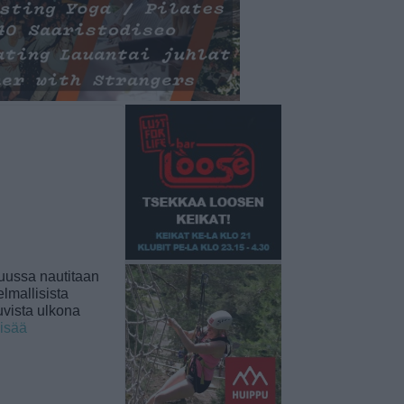
uussa nautitaan
lmallisista
uvista ulkona
lisää