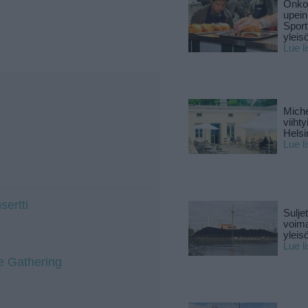
Onko 
upein
Sport
yleis
Lue l
Miche
viiht
Helsi
Lue l
sertti
Sulje
voima
yleisö
Lue l
e Gathering