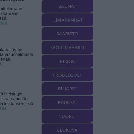
ä
SAUNAT
ittelemaan
ikkamaan
ssä
UIMARANNAT
isää
SAARISTO
SPORTTIBAARIT
katu täyttyi
stä ja tunnelmasta
kertaa
PIKNIK
ää
FRISBEEGOLF
BILJARDI
ä Helsingin
missa nähdään
BRUNSSI
ä loistoristeilijöitä
isää
NUORET
ELOKUVA