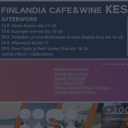
Sääennusteet 🌧 ☼
Suosittuja tapahtumia
Puotila Block Party
Rastila Fest 2026
Etno-Espa 2026
Vantaa Vauhti Kiihtyy! -festivaa…
Hellsinki Metal Festival