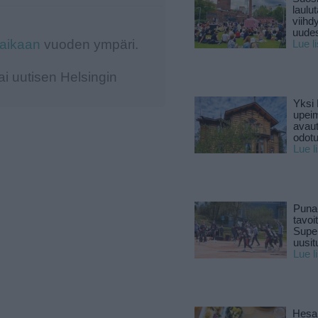
laulu
viihd
uude
-aikaan
vuoden ympäri.
Lue l
i uutisen Helsingin
Yksi 
upeim
avaut
odotu
Lue l
Puna
tavoi
Supe
uusitu
Lue l
Hesar