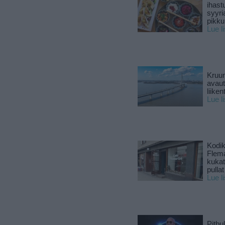
ihast
syyri
pikku
Lue l
Kruun
avaut
liike
Lue l
Kodik
Flema
kukat 
pullat
Lue l
Pitbul