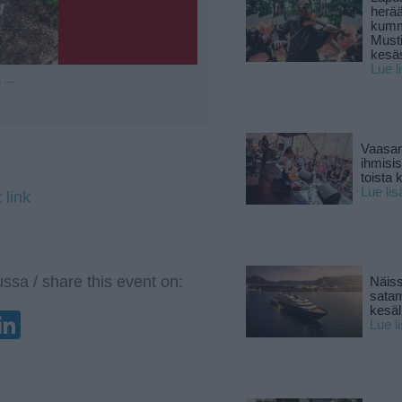
herä
kumm
Must
kesä
Lue l
u —
Vaasan
ihmisi
toista 
Lue lis
 link
ssa / share this event on:
Näiss
sata
kesäll
enger
elegram
LinkedIn
Lue l