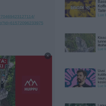
Basso
Koff
Tait
Lue 
3270469423127114/
php?id=61572096233975
Kisso
tunn
iltoihi
Lue l
—
×
Uusi 
kutitt
naur
keski
Lue l
Lapu