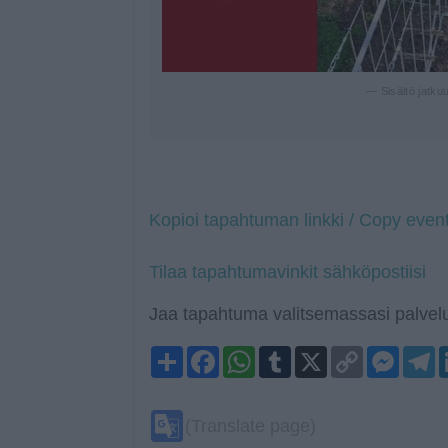
— Sisältö jatku
Kopioi tapahtuman linkki / Copy event
Tilaa tapahtumavinkit sähköpostiisi
Jaa tapahtuma valitsemassasi palvelu
Share
Facebook
WhatsApp
Tumblr
X
Copy
Mess
T
Link
Google
(Translate page)
Translate