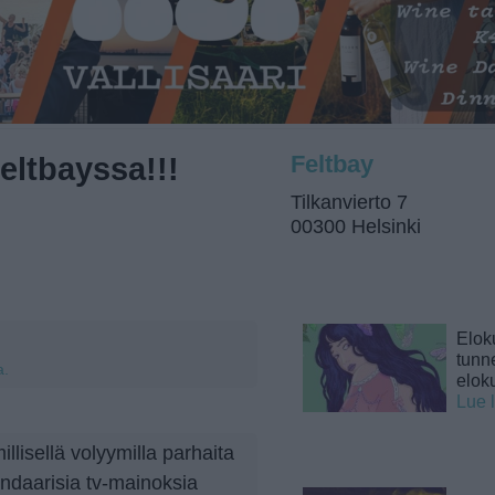
Feltbayssa!!!
Feltbay
Tilkanvierto 7
00300 Helsinki
Elok
tunne
a.
elok
Lue 
millisellä volyymilla parhaita
endaarisia tv-mainoksia