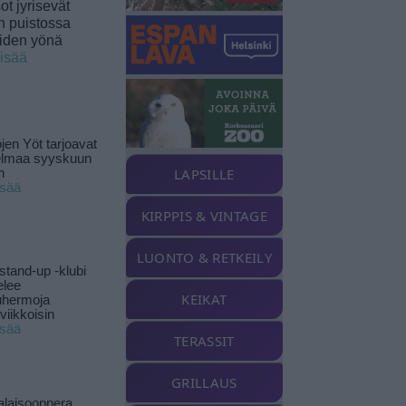
t jyrisevät
in puistossa
eiden yönä
lisää
jen Yöt tarjoavat
elmaa syyskuun
LAPSILLE
n
isää
KIRPPIS & VINTAGE
LUONTO & RETKEILY
stand-up -klubi
elee
KEIKAT
uhermoja
viikkoisin
isää
TERASSIT
GRILLAUS
alaisooppera