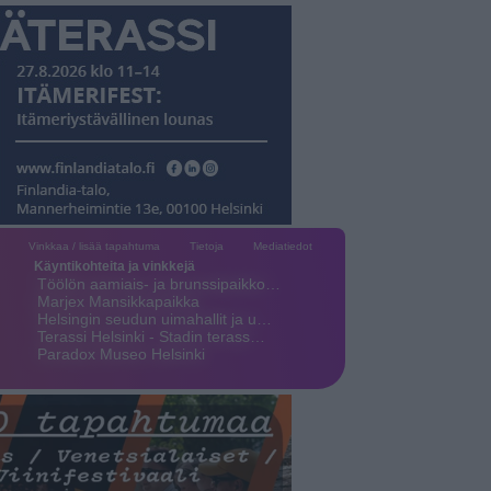
Vinkkaa / lisää tapahtuma
Tietoja
Mediatiedot
Käyntikohteita ja vinkkejä
Töölön aamiais- ja brunssipaikko…
Marjex Mansikkapaikka
Helsingin seudun uimahallit ja u…
Terassi Helsinki - Stadin terass…
Paradox Museo Helsinki