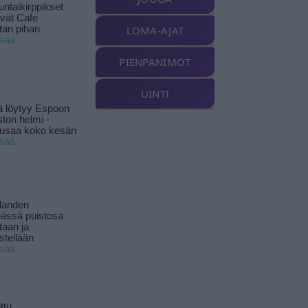
ntaikirppikset
ävät Cafe
tan pihan
LOMA-AJAT
isää
PIENPANIMOT
UINTI
ä löytyy Espoon
ston helmi -
musaa koko kesän
isää
landen
ässä puistosa
taan ja
istellään
isää
ttu