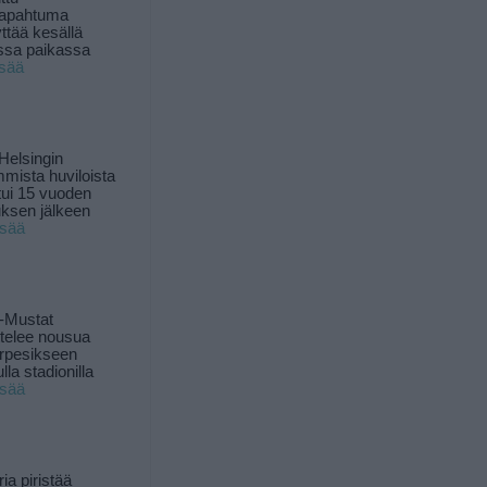
tapahtuma
yttää kesällä
ssa paikassa
isää
Helsingin
mista huviloista
ui 15 vuoden
ksen jälkeen
isää
-Mustat
ttelee nousua
rpesikseen
lla stadionilla
isää
ia piristää