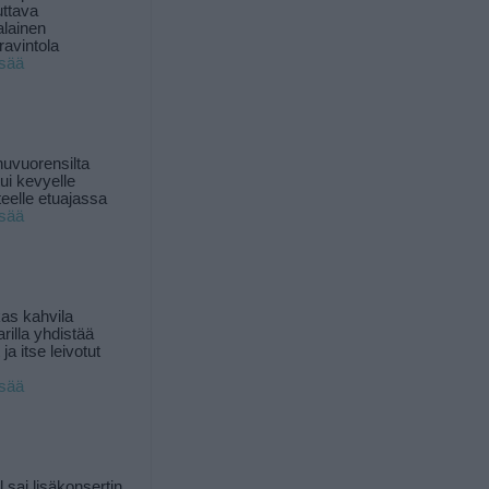
uttava
alainen
ravintola
isää
uvuorensilta
ui kevyelle
nteelle etuajassa
isää
as kahvila
rilla yhdistää
ja itse leivotut
isää
l sai lisäkonsertin