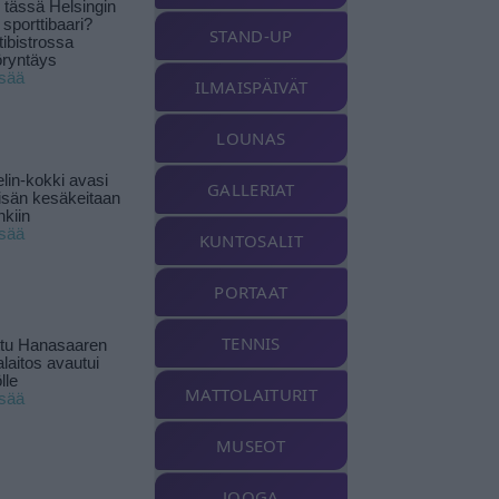
tässä Helsingin
 sporttibaari?
STAND-UP
tibistrossa
öryntäys
isää
ILMAISPÄIVÄT
LOUNAS
lin-kokki avasi
GALLERIAT
yisän kesäkeitaan
nkiin
isää
KUNTOSALIT
PORTAAT
TENNIS
ttu Hanasaaren
laitos avautui
lle
MATTOLAITURIT
isää
MUSEOT
JOOGA