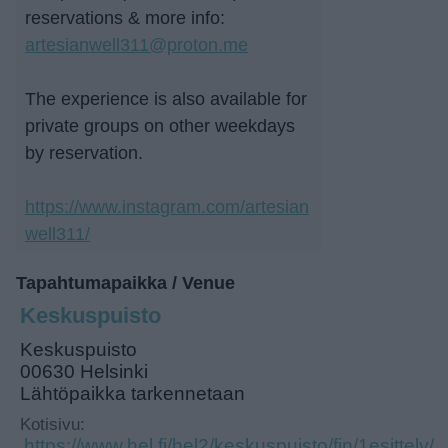
reservations & more info:
artesianwell311@proton.me
The experience is also available for
private groups on other weekdays
by reservation.
https://www.instagram.com/artesian
well311/
Tapahtumapaikka / Venue
Keskuspuisto
Keskuspuisto
00630 Helsinki
Lähtöpaikka tarkennetaan
Kotisivu:
https://www.hel.fi/hel2/keskuspuisto/fin/1esittely/