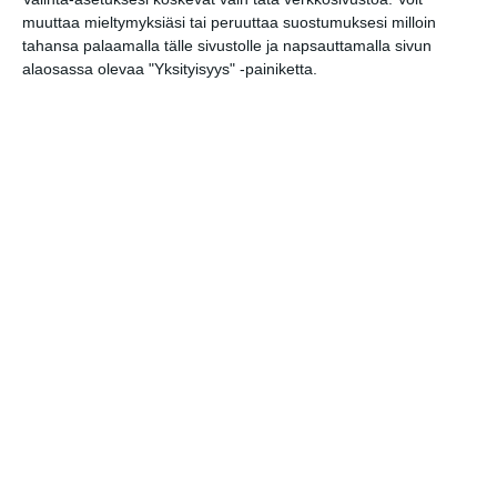
Tutkimusmatkojen aarteet
muuttaa mieltymyksiäsi tai peruuttaa suostumuksesi milloin
la 8.8.2026 klo 13:00
tahansa palaamalla tälle sivustolle ja napsauttamalla sivun
alaosassa olevaa "Yksityisyys" -painiketta.
Vintage Market Teurastamo
su 9.8.2026 klo 11:00
Keskustelua valokuvaamisesta:
vieraana Jacky Law
ti 11.8.2026 klo 18:30
Cuentos Amazónicos
(storytelling) @El Patio
Teurastamo
ke 12.8.2026 klo 18:00
Opitaan Python-ohjelmointia -työpaja
(7.–9.-luokkalaiset)
to 13.8.2026 klo 17:00