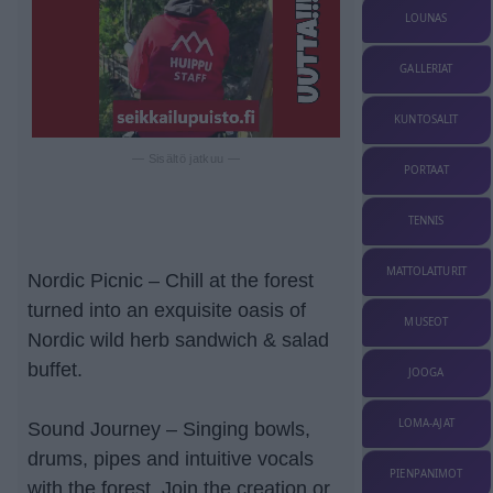
LOUNAS
GALLERIAT
KUNTOSALIT
— Sisältö jatkuu —
PORTAAT
TENNIS
MATTOLAITURIT
Nordic Picnic – Chill at the forest
turned into an exquisite oasis of
MUSEOT
Nordic wild herb sandwich & salad
buffet.
JOOGA
LOMA-AJAT
Sound Journey – Singing bowls,
drums, pipes and intuitive vocals
PIENPANIMOT
with the forest. Join the creation or