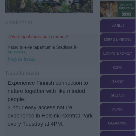
Ajankohdat:
LAPSILLE
Tämä tapahtuma on jo mennyt
KIRPPIS & VINTAGE
Katso tulevia tapahtumia Stadissa.fi
-
etusivulta.
LUONTO & RETKEILY
Näytä lisää
KEIKAT
Tapahtumasta:
TERASSIT
Experience Finnish connection to
nature together with like minded
GRILLAUS
people.
3-hour easy-access nature
SAUNAT
experience in Helsinki Central Park
every Tuesday at 4PM.
UIMARANNAT