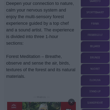
SAARISTO
Deepen your connection to nature,
calm your nervous system and
SPORTTIBAARIT
enjoy the multi-sensory forest
experience guided by a top chef
PIKNIK
and a sound artist. The experience
FRISBEEGOLF
is divided into three 1-hour
sections:
BILJARDI
Forest Meditation – Breathe,
BRUNSSI
observe and sense the air, birds,
NUORET
textures of the forest and its natural
materials.
ELOKUVA
STAND-UP
— Mainos —
×
ILMAISPÄIVÄT