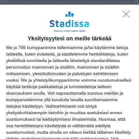
Kopioi tapahtuman linkki / Copy event
link
Yksityisyytesi on meille tärkeää
Tilaa tapahtumavinkit sähköpostiisi
Me ja 766 kumppanimme tallennamme ja/tai käytämme tietoja
laitteella, kuten evästeitä, ja käsittelemme henkilötietoja, kuten
Jaa tapahtuma valitsemassasi
yksilöllisiä tunnisteita ja laitteella lähetettyä standarditietoa
palvelussa / share this event on:
personoidun mainonnan ja sisällön, mainonnan ja sisällön
mittaamisen, yleisötutkimusten ja palvelujen kehittämisen
Share
Facebook
WhatsApp
Tumblr
X
Copy
Messenger
Telegram
vuoksi.
Me ja yhteistyökumppanimme voimme suostumuksellasi
Link
käyttää tarkkoja paikkatietoja ja tunnistetietoja laitteen
LinkedIn
skannauksen avulla. Voit napsauttamalla suostua meidän ja
Google
(Translate page)
kumppaneidemme yllä kuvatulla tavalla suorittamaamme
Translate
tietojesi käsittelyyn. Vaihtoehtoisesti voit siirtyä
Katso myös nämä 🔥
yksityiskohtaisempiin tietoihin ja muuttaa asetuksiasi ennen
suostumuksesi tai kieltäytymisesi ilmaisemista.
Huomaa, että
osa henkilötietojesi käsittelystä ei välttämättä edellytä
suostumustasi, mutta sinulla on oikeus kieltää tällainen käsittely.
Opastus kokoelmiin:
Valinta-asetuksesi koskevat vain tätä verkkosivustoa. Voit