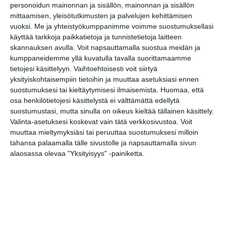
personoidun mainonnan ja sisällön, mainonnan ja sisällön
mittaamisen, yleisötutkimusten ja palvelujen kehittämisen
vuoksi.
Me ja yhteistyökumppanimme voimme suostumuksellasi
Elokuussa nautitaan
käyttää tarkkoja paikkatietoja ja tunnistetietoja laitteen
tunnelmallisista
skannauksen avulla. Voit napsauttamalla suostua meidän ja
elokuvista ulkona
kumppaneidemme yllä kuvatulla tavalla suorittamaamme
Lue lisää
tietojesi käsittelyyn. Vaihtoehtoisesti voit siirtyä
yksityiskohtaisempiin tietoihin ja muuttaa asetuksiasi ennen
suostumuksesi tai kieltäytymisesi ilmaisemista.
Huomaa, että
osa henkilötietojesi käsittelystä ei välttämättä edellytä
Bassot jyrisevät Koffin
suostumustasi, mutta sinulla on oikeus kieltää tällainen käsittely.
puistossa Taiteiden
Valinta-asetuksesi koskevat vain tätä verkkosivustoa. Voit
yönä
muuttaa mieltymyksiäsi tai peruuttaa suostumuksesi milloin
Lue lisää
tahansa palaamalla tälle sivustolle ja napsauttamalla sivun
alaosassa olevaa "Yksityisyys" -painiketta.
Kissojen Yöt tarjoavat
tunnelmaa syyskuun
iltoihin
Lue lisää