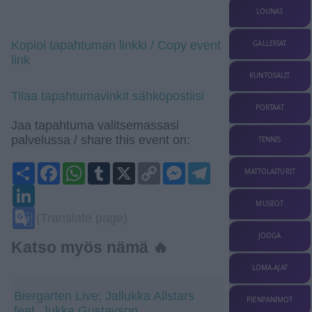
LOUNAS
Kopioi tapahtuman linkki / Copy event
GALLERIAT
link
KUNTOSALIT
Tilaa tapahtumavinkit sähköpostiisi
PORTAAT
Jaa tapahtuma valitsemassasi
palvelussa / share this event on:
TENNIS
Share
Facebook
WhatsApp
Tumblr
X
Copy
Messenger
Telegram
MATTOLAITURIT
Link
LinkedIn
MUSEOT
Google
(Translate page)
Translate
JOOGA
Katso myös nämä 🔥
LOMA-AJAT
Biergarten Live: Jallukka Allstars
PIENPANIMOT
feat. Jukka Gustavson