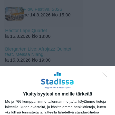
Flow Festival 2026
pe 14.8.2026 klo 15:00
Héctor Lepe Quartet
la 15.8.2026 klo 18:00
Biergarten Live: Afrojazz Quintet
feat. Meissa Niang.
la 15.8.2026 klo 19:00
Jamma Jamma Jamit
ti 18.8.2026 klo 18:00
Yksityisyytesi on meille tärkeää
Me ja 766 kumppanimme tallennamme ja/tai käytämme tietoja
laitteella, kuten evästeitä, ja käsittelemme henkilötietoja, kuten
yksilöllisiä tunnisteita ja laitteella lähetettyä standarditietoa