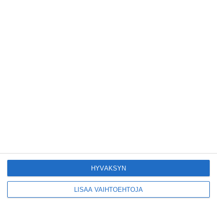
Tämän leipomo-
kahvilan
karjalanpiirakoilla on
EU-sertifikaatti
Lue lisää
Konepajan näyttämö toi
kiinnostavia toimijoita
Vallilaan
Lue lisää
Suosittu esitys tekee
HYVÄKSYN
joukkuevoimistelun
kääntöpuolia näkyväksi
Lue lisää
LISÄÄ VAIHTOEHTOJA