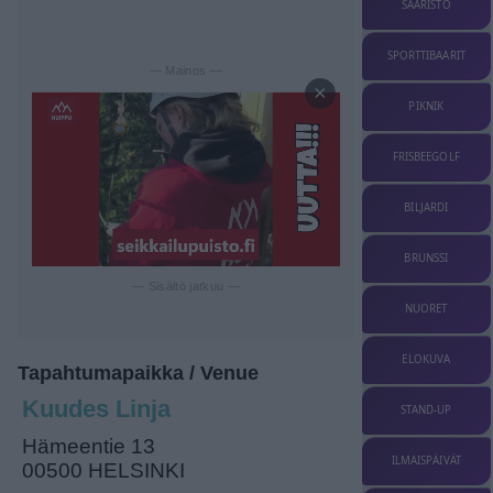
SAARISTO
SPORTTIBAARIT
— Mainos —
×
PIKNIK
FRISBEEGOLF
BILJARDI
BRUNSSI
— Sisältö jatkuu —
NUORET
ELOKUVA
Tapahtumapaikka / Venue
Kuudes Linja
STAND-UP
Hämeentie 13
ILMAISPÄIVÄT
00500 HELSINKI