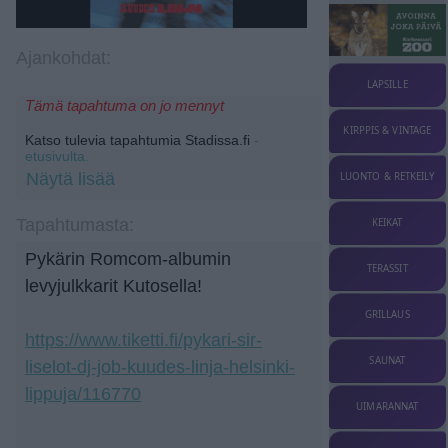
Ajankohdat:
LAPSILLE
Tämä tapahtuma on jo mennyt
KIRPPIS & VINTAGE
Katso tulevia tapahtumia Stadissa.fi
-
etusivulta.
Näytä lisää
LUONTO & RETKEILY
Tapahtumasta:
KEIKAT
Pykärin Romcom-albumin
TERASSIT
levyjulkkarit Kutosella!
GRILLAUS
https://www.tiketti.fi/pykari-sir-
SAUNAT
liselot-dj-job-kuudes-linja-helsinki-
lippuja/116770
UIMARANNAT