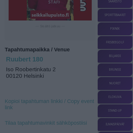
SAARISTO
SPORTTIBAARIT
— Sisältö jatkuu —
PIKNIK
FRISBEEGOLF
Tapahtumapaikka / Venue
BILJARDI
Ruubert 180
Iso Roobertinkatu 2
BRUNSSI
00120 Helsinki
NUORET
ELOKUVA
Kopioi tapahtuman linkki / Copy event
link
STAND-UP
Tilaa tapahtumavinkit sähköpostiisi
ILMAISPÄIVÄT