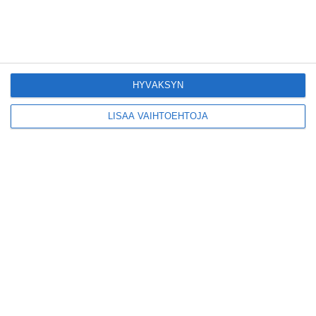
Konepajan näyttämö toi
kiinnostavia toimijoita
Vallilaan
HYVÄKSYN
Lue lisää
LISÄÄ VAIHTOEHTOJA
Suosittu esitys tekee
joukkuevoimistelun
kääntöpuolia näkyväksi
Lue lisää
Yrjönkadun uimahalli
avautui pitkän
odotuksen jälkeen
Lue lisää