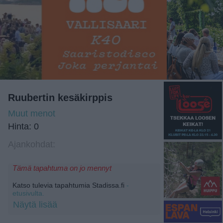
Ruubertin kesäkirppis
Muut menot
Hinta: 0
Ajankohdat:
Tämä tapahtuma on jo mennyt
Katso tulevia tapahtumia Stadissa.fi
-
etusivulta.
Näytä lisää