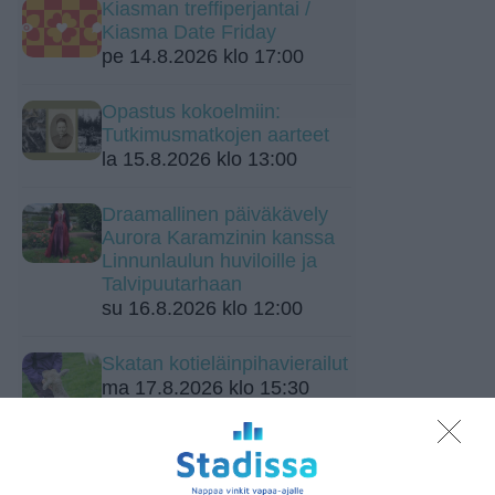
Kiasman treffiperjantai /
Kiasma Date Friday
pe 14.8.2026 klo 17:00
Opastus kokoelmiin:
Tutkimusmatkojen aarteet
la 15.8.2026 klo 13:00
Draamallinen päiväkävely
Aurora Karamzinin kanssa
Linnunlaulun huviloille ja
Talvipuutarhaan
su 16.8.2026 klo 12:00
Skatan kotieläinpihavierailut
ma 17.8.2026 klo 15:30