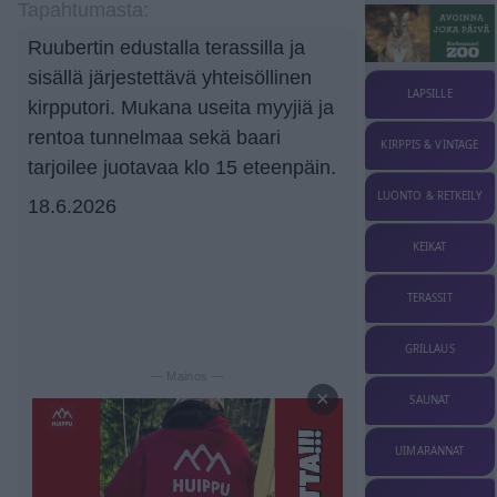
Tapahtumasta:
Ruubertin edustalla terassilla ja
sisällä järjestettävä yhteisöllinen
LAPSILLE
kirpputori. Mukana useita myyjiä ja
rentoa tunnelmaa sekä baari
KIRPPIS & VINTAGE
tarjoilee juotavaa klo 15 eteenpäin.
LUONTO & RETKEILY
18.6.2026
KEIKAT
TERASSIT
GRILLAUS
— Mainos —
×
SAUNAT
UIMARANNAT