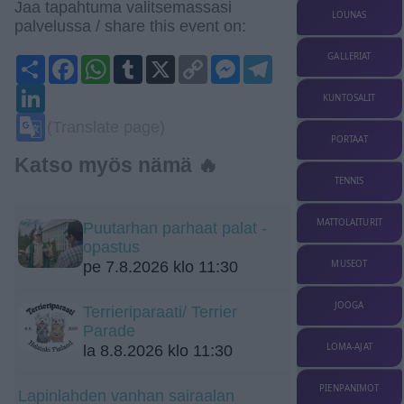
Jaa tapahtuma valitsemassasi
LOUNAS
palvelussa / share this event on:
GALLERIAT
Share
Facebook
WhatsApp
Tumblr
X
Copy
Messenger
Telegram
Link
LinkedIn
KUNTOSALIT
Google
(Translate page)
Translate
PORTAAT
Katso myös nämä 🔥
TENNIS
MATTOLAITURIT
Puutarhan parhaat palat -
opastus
pe 7.8.2026 klo 11:30
MUSEOT
JOOGA
Terrieriparaati/ Terrier
Parade
LOMA-AJAT
la 8.8.2026 klo 11:30
PIENPANIMOT
Lapinlahden vanhan sairaalan