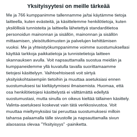
Yksityisyytesi on meille tärkeää
Me ja 766 kumppanimme tallennamme ja/tai käytämme tietoja
laitteella, kuten evästeitä, ja käsittelemme henkilötietoja, kuten
yksilöllisiä tunnisteita ja laitteella lähetettyä standarditietoa
Kissojen Yöt tarjoavat
personoidun mainonnan ja sisällön, mainonnan ja sisällön
tunnelmaa syyskuun
mittaamisen, yleisötutkimusten ja palvelujen kehittämisen
iltoihin
vuoksi.
Me ja yhteistyökumppanimme voimme suostumuksellasi
Lue lisää
käyttää tarkkoja paikkatietoja ja tunnistetietoja laitteen
skannauksen avulla. Voit napsauttamalla suostua meidän ja
kumppaneidemme yllä kuvatulla tavalla suorittamaamme
tietojesi käsittelyyn. Vaihtoehtoisesti voit siirtyä
Uusi stand-up -klubi
yksityiskohtaisempiin tietoihin ja muuttaa asetuksiasi ennen
kutittelee nauruhermoja
suostumuksesi tai kieltäytymisesi ilmaisemista.
Huomaa, että
keskiviikkoisin
osa henkilötietojesi käsittelystä ei välttämättä edellytä
Lue lisää
suostumustasi, mutta sinulla on oikeus kieltää tällainen käsittely.
Valinta-asetuksesi koskevat vain tätä verkkosivustoa. Voit
muuttaa mieltymyksiäsi tai peruuttaa suostumuksesi milloin
tahansa palaamalla tälle sivustolle ja napsauttamalla sivun
Lapualaisooppera herää
alaosassa olevaa "Yksityisyys" -painiketta.
kummittelemaan
Mustikkamaan kesässä