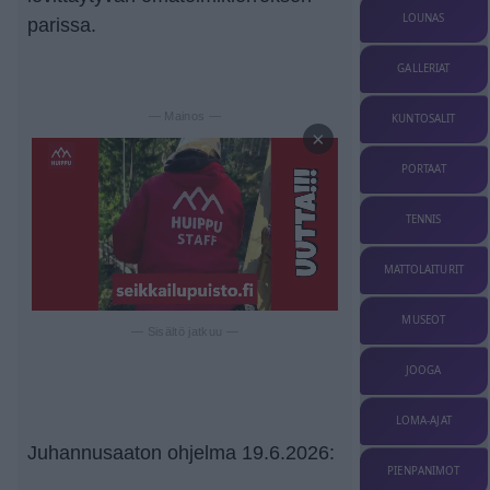
LOUNAS
parissa.
GALLERIAT
— Mainos —
KUNTOSALIT
×
PORTAAT
TENNIS
MATTOLAITURIT
MUSEOT
— Sisältö jatkuu —
JOOGA
LOMA-AJAT
Juhannusaaton ohjelma 19.6.2026:
PIENPANIMOT