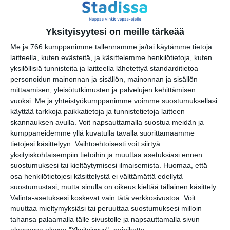
(Translate page)
Translate
Katso myös nämä 🔥
Yksityisyytesi on meille tärkeää
Me ja 766 kumppanimme tallennamme ja/tai käytämme tietoja
Museo Leikin kesäloman
laitteella, kuten evästeitä, ja käsittelemme henkilötietoja, kuten
Leluperjantai
yksilöllisiä tunnisteita ja laitteella lähetettyä standarditietoa
pe 7.8.2026 klo 10:00
personoidun mainonnan ja sisällön, mainonnan ja sisällön
mittaamisen, yleisötutkimusten ja palvelujen kehittämisen
vuoksi.
Me ja yhteistyökumppanimme voimme suostumuksellasi
Museo Leikin kesäloman
käyttää tarkkoja paikkatietoja ja tunnistetietoja laitteen
Lauantai Nalle Puhin
skannauksen avulla. Voit napsauttamalla suostua meidän ja
seurassa
kumppaneidemme yllä kuvatulla tavalla suorittamaamme
la 8.8.2026 klo 10:00
tietojesi käsittelyyn. Vaihtoehtoisesti voit siirtyä
yksityiskohtaisempiin tietoihin ja muuttaa asetuksiasi ennen
Lasten yleisöopastus: Pikku Pilotin
suostumuksesi tai kieltäytymisesi ilmaisemista.
Huomaa, että
lentokoulu
osa henkilötietojesi käsittelystä ei välttämättä edellytä
la 8.8.2026 klo 13:00
suostumustasi, mutta sinulla on oikeus kieltää tällainen käsittely.
Valinta-asetuksesi koskevat vain tätä verkkosivustoa. Voit
muuttaa mieltymyksiäsi tai peruuttaa suostumuksesi milloin
Museo Leikin kesäloman
tahansa palaamalla tälle sivustolle ja napsauttamalla sivun
Sunnuntai Nalle Puhin
alaosassa olevaa "Yksityisyys" -painiketta.