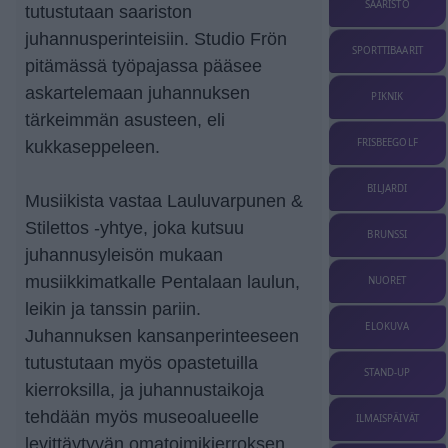
SAARISTO
tutustutaan saariston
juhannusperinteisiin. Studio Frön
SPORTTIBAARIT
pitämässä työpajassa pääsee
askartelemaan juhannuksen
PIKNIK
tärkeimmän asusteen, eli
FRISBEEGOLF
kukkaseppeleen.
BILJARDI
Musiikista vastaa Lauluvarpunen &
Stilettos -yhtye, joka kutsuu
BRUNSSI
juhannusyleisön mukaan
musiikkimatkalle Pentalaan laulun,
NUORET
leikin ja tanssin pariin.
ELOKUVA
Juhannuksen kansanperinteeseen
tutustutaan myös opastetuilla
STAND-UP
kierroksilla, ja juhannustaikoja
tehdään myös museoalueelle
ILMAISPÄIVÄT
levittäytyvän omatoimikierroksen