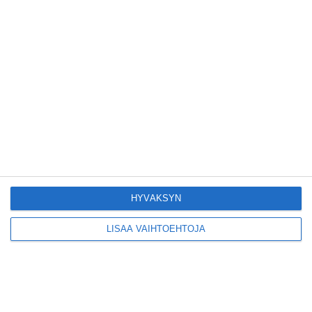
Kruunuvuorensilta
avautui kevyelle
liikenteelle etuajassa
Lue lisää
Kodikas kahvila
Flemarilla yhdistää
kukat ja itse leivotut
pullat
Lue lisää
HYVÄKSYN
LISÄÄ VAIHTOEHTOJA
Pitbull sai lisäkonsertin
Helsinkiin I'm Back -
kiertueelleen
Lue lisää