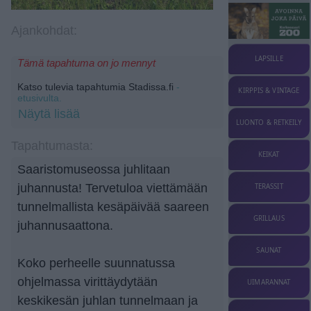
Ajankohdat:
LAPSILLE
Tämä tapahtuma on jo mennyt
Katso tulevia tapahtumia Stadissa.fi
-
KIRPPIS & VINTAGE
etusivulta.
Näytä lisää
LUONTO & RETKEILY
Tapahtumasta:
KEIKAT
Saaristomuseossa juhlitaan
juhannusta! Tervetuloa viettämään
TERASSIT
tunnelmallista kesäpäivää saareen
GRILLAUS
juhannusaattona.
SAUNAT
Koko perheelle suunnatussa
ohjelmassa virittäydytään
UIMARANNAT
keskikesän juhlan tunnelmaan ja