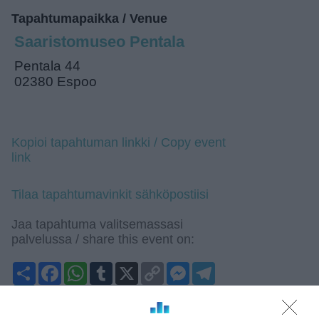
Tapahtumapaikka / Venue
Saaristomuseo Pentala
Pentala 44
02380 Espoo
Kopioi tapahtuman linkki / Copy event
link
Tilaa tapahtumavinkit sähköpostiisi
Jaa tapahtuma valitsemassasi
palvelussa / share this event on:
Share
Facebook
WhatsApp
Tumblr
X
Copy
Messenger
Telegram
Link
LinkedIn
Google