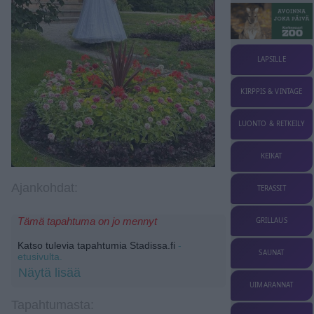
LAPSILLE
KIRPPIS & VINTAGE
LUONTO & RETKEILY
KEIKAT
Ajankohdat:
TERASSIT
GRILLAUS
Tämä tapahtuma on jo mennyt
Katso tulevia tapahtumia Stadissa.fi
-
SAUNAT
etusivulta.
Näytä lisää
UIMARANNAT
Tapahtumasta: