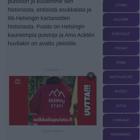
puistoon ja kuulemme sen
LOUNAS
historiasta, entisistä asukkaista ja
Itä-Helsingin kartanoiden
GALLERIAT
historiasta. Puisto on Helsingin
KUNTOSALIT
kauneimpia puistoja ja Aino Acktén
huvilakin on avattu yleisölle.
PORTAAT
TENNIS
— Mainos —
×
MATTOLAITURIT
MUSEOT
JOOGA
LOMA-AJAT
— Sisältö jatkuu —
PIENPANIMOT