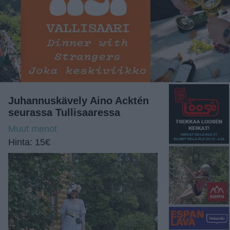
Juhannuskävely Aino Acktén
seurassa Tullisaaressa
Muut menot
Hinta: 15€