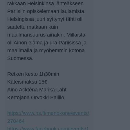
rakkaan Helsinkinsä lähteäkseen
Pariisiin opiskelemaan laulamista.
Helsingissä juuri syttynyt tähti oli
saateltu matkaan kuin
maailmansuurus ainakin. Millaista
oli Ainon elämä ja ura Pariisissa ja
maailmalla ja myöhemmin kotona
Suomessa.
Retken kesto 1h30min
Käteismaksu 15€
Aino Ackténa Marika Lahti
Kertojana Orvokki Palillo
https://www.hs.fi/menokone/events/
270464
https://www.facebook.com/events/1