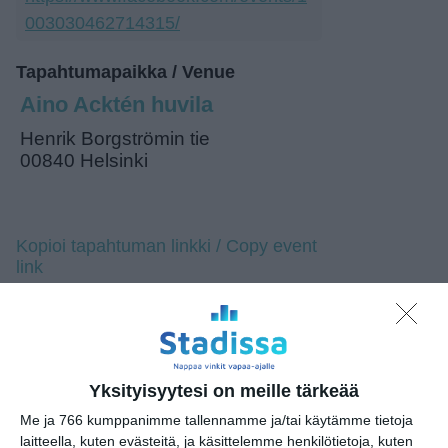
003030462714315/
Tapahtumapaikka / Venue
Aino Acktén huvila
Henrik Borgströmin tie
00840 Helsinki
Kopioi tapahtuman linkki / Copy event
link
Tilaa tapahtumavinkit sähköpostiisi
Jaa tapahtuma valitsemassasi
palvelussa / share this event on:
Yksityisyytesi on meille tärkeää
Me ja 766 kumppanimme tallennamme ja/tai käytämme tietoja
Share
Facebook
WhatsApp
Tumblr
X
Copy
Messenger
Telegram
Link
laitteella, kuten evästeitä, ja käsittelemme henkilötietoja, kuten