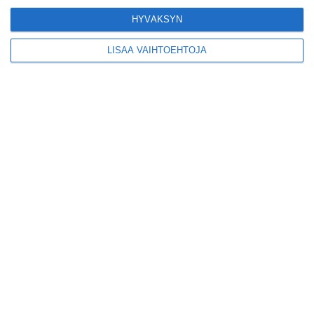
kiertueelleen
Lue lisää
HYVÄKSYN
LISÄÄ VAIHTOEHTOJA
Yleisölle avattu 112-
vuotiaan laivan sauna
antaa pehmeät löylyt
Lue lisää
Tämän leipomo-
kahvilan
karjalanpiirakoilla on
EU-sertifikaatti
Lue lisää
Konepajan näyttämö toi
kiinnostavia toimijoita