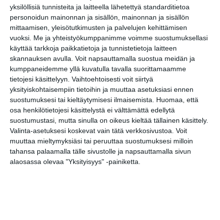
LinkedIn
yksilöllisiä tunnisteita ja laitteella lähetettyä standarditietoa
personoidun mainonnan ja sisällön, mainonnan ja sisällön
Google
(Translate page)
Translate
mittaamisen, yleisötutkimusten ja palvelujen kehittämisen
vuoksi.
Me ja yhteistyökumppanimme voimme suostumuksellasi
Katso myös nämä 🔥
käyttää tarkkoja paikkatietoja ja tunnistetietoja laitteen
skannauksen avulla. Voit napsauttamalla suostua meidän ja
kumppaneidemme yllä kuvatulla tavalla suorittamaamme
Lipan kirpputori
tietojesi käsittelyyn. Vaihtoehtoisesti voit siirtyä
su 9.8.2026 klo 13:00
yksityiskohtaisempiin tietoihin ja muuttaa asetuksiasi ennen
suostumuksesi tai kieltäytymisesi ilmaisemista.
Huomaa, että
osa henkilötietojesi käsittelystä ei välttämättä edellytä
Superterassi - Kasarmitorin
suostumustasi, mutta sinulla on oikeus kieltää tällainen käsittely.
kesäterassi
Valinta-asetuksesi koskevat vain tätä verkkosivustoa. Voit
ti 11.8.2026 klo 10:00
muuttaa mieltymyksiäsi tai peruuttaa suostumuksesi milloin
tahansa palaamalla tälle sivustolle ja napsauttamalla sivun
alaosassa olevaa "Yksityisyys" -painiketta.
Kaupunkitanssit Malmilla
ke 12.8.2026 klo 16:00
Helsingin kaupungin
matkailuneuvonnan pop-up