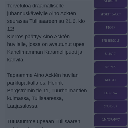
SAARISTO
Tervetuloa draamalliselle
juhannuskävelylle Aino Acktén
SPORTTIBAARIT
seurassa Tullisaareen su 21.6. klo
PIKNIK
12!
Kierros päättyy Aino Acktén
FRISBEEGOLF
huvilalle, jossa on avautunut upea
Kanelimamman Karamellipuoti ja
BILJARDI
kahvila.
BRUNSSI
Tapaamme Aino Acktén huvilan
NUORET
parkkipaikalla os. Henrik
Borgströmin tie 11, Tuurholmantien
ELOKUVA
kulmassa, Tullisaaressa,
Laajasalossa.
STAND-UP
ILMAISPÄIVÄT
Tutustumme upeaan Tullisaaren