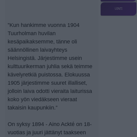
UINTI
”Kun hankimme vuonna 1904
Tuurholman huvilan
kesäpaikaksemme, tänne oli
säännöllinen laivayhteys
Helsingistä. Järjestimme usein
kulttuurikerman juhlia sekä teimme
kävelyretkiä puistossa. Elokuussa
1905 järjestimme suuret illalliset,
jolloin laiva odotti vieraita laiturissa
koko yön viedäkseen vieraat
takaisin kaupunkiin.”
On syksy 1894 - Aino Ackté on 18-
vuotias ja juuri jättänyt taakseen