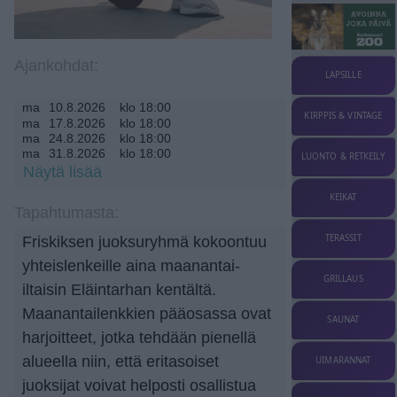
Ajankohdat:
LAPSILLE
ma
10.8.2026
klo 18:00
KIRPPIS & VINTAGE
ma
17.8.2026
klo 18:00
ma
24.8.2026
klo 18:00
ma
31.8.2026
klo 18:00
LUONTO & RETKEILY
Näytä lisää
KEIKAT
Tapahtumasta:
TERASSIT
Friskiksen juoksuryhmä kokoontuu
yhteislenkeille aina maanantai-
GRILLAUS
iltaisin Eläintarhan kentältä.
Maanantailenkkien pääosassa ovat
SAUNAT
harjoitteet, jotka tehdään pienellä
alueella niin, että eritasoiset
UIMARANNAT
juoksijat voivat helposti osallistua