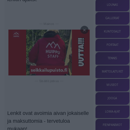
LOUNAS
GALLERIAT
— Mainos —
×
KUNTOSALIT
PORTAAT
TENNIS
MATTOLAITURIT
— Sisältö jatkuu —
MUSEOT
JOOGA
LOMA-AJAT
Lenkit ovat avoimia aivan jokaiselle
ja maksuttomia - tervetuloa
PIENPANIMOT
mukaan!