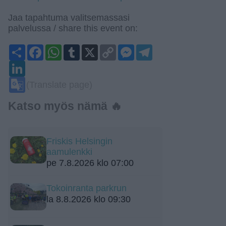
Jaa tapahtuma valitsemassasi
palvelussa / share this event on:
Share
Facebook
WhatsApp
Tumblr
X
Copy
Messenger
Telegram
Link
LinkedIn
Google
(Translate page)
Translate
Katso myös nämä 🔥
Friskis Helsingin
aamulenkki
pe 7.8.2026 klo 07:00
Tokoinranta parkrun
la 8.8.2026 klo 09:30