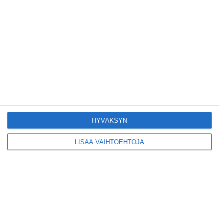
©Stadissa-media 2026
HYVÄKSYN
LISÄÄ VAIHTOEHTOJA