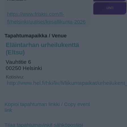
UINTI
https://www.friskis.com/fi-
fi/helsinki/uutiset/kesaliikunta-2026
Tapahtumapaikka / Venue
Eläintarhan urheilukenttä
(Eltsu)
Vauhtitie 6
00250 Helsinki
Kotisivu:
http://www.hel.fi/hki/liv/fi/liikuntapaikat/urheiluke
Kopioi tapahtuman linkki / Copy event
link
Tilaa tapahtumavinkit sähköpostiisi