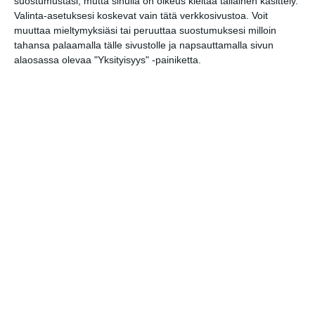
suostumustasi, mutta sinulla on oikeus kieltää tällainen käsittely.
Valinta-asetuksesi koskevat vain tätä verkkosivustoa. Voit
muuttaa mieltymyksiäsi tai peruuttaa suostumuksesi milloin
tahansa palaamalla tälle sivustolle ja napsauttamalla sivun
alaosassa olevaa "Yksityisyys" -painiketta.
Lapinlanden vehreässä
puistosa joogataan ja
kirppistellään
Lue lisää
Suosittu laulutapahtuma
viihdyttää kesällä
uudessa paikassa
Lue lisää
Yksi Helsingin
upeimmista huviloista
avautui 15 vuoden
odotuksen jälkeen