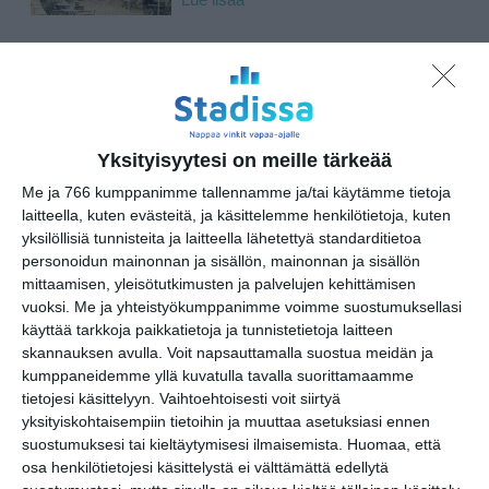
Lue lisää
Suljettu Hanasaaren
voimalaitos avautui
yleisölle
Yksityisyytesi on meille tärkeää
Lue lisää
Me ja 766 kumppanimme tallennamme ja/tai käytämme tietoja
laitteella, kuten evästeitä, ja käsittelemme henkilötietoja, kuten
yksilöllisiä tunnisteita ja laitteella lähetettyä standarditietoa
personoidun mainonnan ja sisällön, mainonnan ja sisällön
Sunnuntaikirppikset
mittaamisen, yleisötutkimusten ja palvelujen kehittämisen
täyttävät Cafe Regatan
pihan
vuoksi.
Me ja yhteistyökumppanimme voimme suostumuksellasi
Lue lisää
käyttää tarkkoja paikkatietoja ja tunnistetietoja laitteen
skannauksen avulla. Voit napsauttamalla suostua meidän ja
kumppaneidemme yllä kuvatulla tavalla suorittamaamme
tietojesi käsittelyyn. Vaihtoehtoisesti voit siirtyä
yksityiskohtaisempiin tietoihin ja muuttaa asetuksiasi ennen
Täältä löytyy Espoon
suostumuksesi tai kieltäytymisesi ilmaisemista.
Huomaa, että
saariston helmi -
livemusaa koko kesän
osa henkilötietojesi käsittelystä ei välttämättä edellytä
Lue lisää