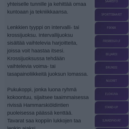
SAARISTO
yhteiselle tunnille ja kehittää omaa
kuntoaan ja tekniikkaansa.
SPORTTIBAARIT
Lenkkien tyyppi on intervalli- tai
PIKNIK
krossijuoksu. Intervallijuoksu
FRISBEEGOLF
sisältää vaihtelevia harjoitteita,
joissa voit haastaa itsesi.
BILJARDI
Krossijuoksussa tehdään
vaihtelevia voima- tai
BRUNSSI
tasapainoliikkeitä juoksun lomassa.
NUORET
Pukukoppi, jonka luona ryhmä
ELOKUVA
kokoontuu, sijaitsee taaimmaisessa
rivissä Hammarskiöldintien
STAND-UP
puoleisessa päässä kenttää.
Tavarat saa koppiin lukkojen taa
ILMAISPÄIVÄT
lenkin ajaksi.