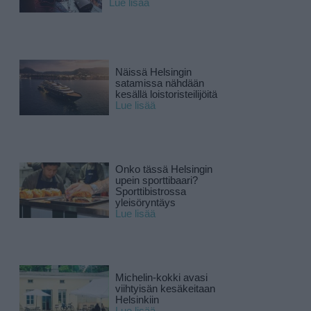
Lue lisää
Näissä Helsingin
satamissa nähdään
kesällä loistoristeilijöitä
Lue lisää
Onko tässä Helsingin
upein sporttibaari?
Sporttibistrossa
yleisöryntäys
Lue lisää
Michelin-kokki avasi
viihtyisän kesäkeitaan
Helsinkiin