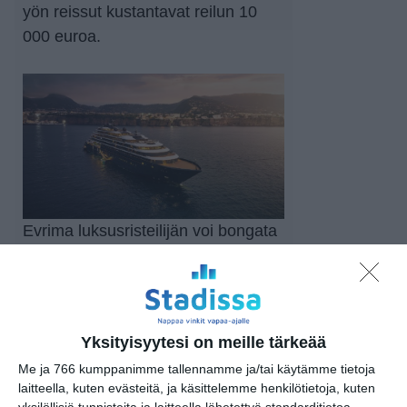
yön reissut kustantavat reilun 10
000 euroa.
Evrima luksusristeilijän voi bongata
myös Italian Sorrentossa. Kuva:
The Ritz-Carlton Yacht Collection
Yksityisyytesi on meille tärkeää
Me ja 766 kumppanimme tallennamme ja/tai käytämme tietoja
laitteella, kuten evästeitä, ja käsittelemme henkilötietoja, kuten