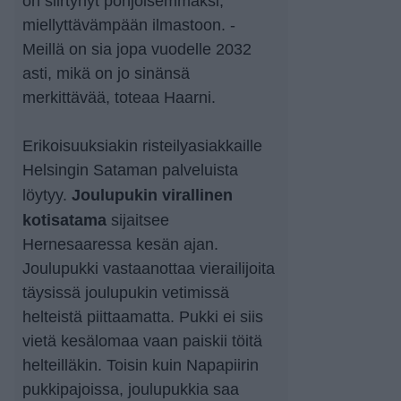
on siirtynyt pohjoisemmaksi,
miellyttävämpään ilmastoon. -
Meillä on sia jopa vuodelle 2032
asti, mikä on jo sinänsä
merkittävää, toteaa Haarni.
Erikoisuuksiakin risteilyasiakkaille
Helsingin Sataman palveluista
Joulupukin virallinen
löytyy.
kotisatama
sijaitsee
Hernesaaressa kesän ajan.
Joulupukki vastaanottaa vierailijoita
täysissä joulupukin vetimissä
helteistä piittaamatta. Pukki ei siis
vietä kesälomaa vaan paiskii töitä
helteilläkin. Toisin kuin Napapiirin
pukkipajoissa, joulupukkia saa