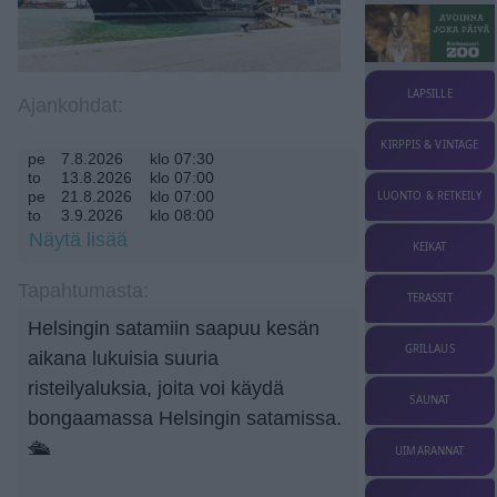
LAPSILLE
Ajankohdat:
KIRPPIS & VINTAGE
pe
7.8.2026
klo 07:30
to
13.8.2026
klo 07:00
pe
21.8.2026
klo 07:00
LUONTO & RETKEILY
to
3.9.2026
klo 08:00
ti
24.11.2026
klo 07:00
Näytä lisää
KEIKAT
to
3.12.2026
klo 07:00
la
12.12.2026
klo 07:00
Tapahtumasta:
ma
21.12.2026
klo 07:00
TERASSIT
to
7.1.2027
klo 07:00
Helsingin satamiin saapuu kesän
la
23.1.2027
klo 07:00
GRILLAUS
aikana lukuisia suuria
risteilyaluksia, joita voi käydä
SAUNAT
bongaamassa Helsingin satamissa.
🛳️
UIMARANNAT