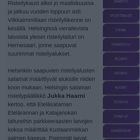
SAARISTO
Risteilykausi alkoi jo maaliskuussa
ja jatkuu vuoden loppuun asti.
SPORTTIBAARIT
Vilkkaimmillaan risteilyliikenne on
kesällä. Helsingissä vierailevista
PIKNIK
laivoista yleisin risteilylaituri on
Hernesaari, jonne saapuvat
FRISBEEGOLF
suurimmat risteilyalukset.
BILJARDI
Helsinkiin saapuvien risteilyalusten
BRUNSSI
satamat määrittyvät aluksille niiden
koon mukaan. Helsingin sataman
NUORET
risteilypäällikkö
Jukka Haarni
ELOKUVA
kertoo, että Eteläsataman
Etelärannan ja Katajanokan
STAND-UP
laitureihin parkkeeraavien laivojen
kokoa määrittää Kustaanmiekan
ILMAISPÄIVÄT
salmen kapeus. Pisimmät laivat,