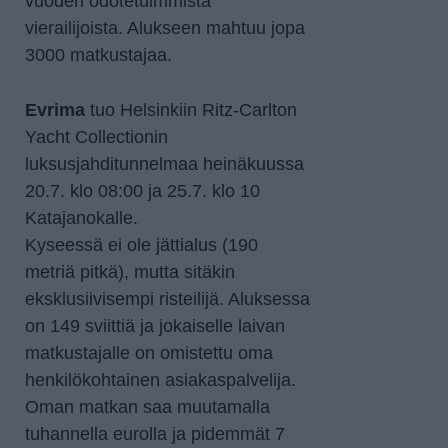
vuoden odotetuimmista
vierailijoista. Alukseen mahtuu jopa
3000 matkustajaa.
Evrima
tuo Helsinkiin Ritz-Carlton
Yacht Collectionin
luksusjahditunnelmaa heinäkuussa
20.7. klo 08:00 ja 25.7. klo 10
Katajanokalle.
Kyseessä ei ole jättialus (190
metriä pitkä), mutta sitäkin
eksklusiivisempi risteilijä. Aluksessa
on 149 sviittiä ja jokaiselle laivan
matkustajalle on omistettu oma
henkilökohtainen asiakaspalvelija.
Oman matkan saa muutamalla
tuhannella eurolla ja pidemmät 7