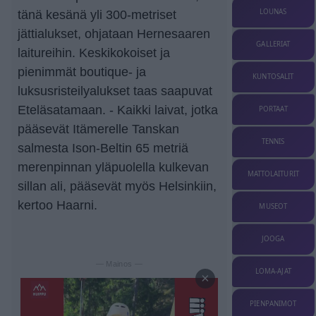
LOUNAS
tänä kesänä yli 300-metriset
jättialukset, ohjataan Hernesaaren
GALLERIAT
laitureihin. Keskikokoiset ja
pienimmät boutique- ja
KUNTOSALIT
luksusristeilyalukset taas saapuvat
Eteläsatamaan. - Kaikki laivat, jotka
PORTAAT
pääsevät Itämerelle Tanskan
TENNIS
salmesta Ison-Beltin 65 metriä
merenpinnan yläpuolella kulkevan
MATTOLAITURIT
sillan ali, pääsevät myös Helsinkiin,
kertoo Haarni.
MUSEOT
JOOGA
— Mainos —
LOMA-AJAT
×
PIENPANIMOT