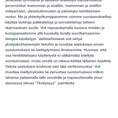
yksilöllisiä tunnisteita ja laitteella lähetettyä standarditietoa
personoidun mainonnan ja sisällön, mainonnan ja sisällön
mittaamisen, yleisötutkimusten ja palvelujen kehittämisen
vuoksi.
Me ja yhteistyökumppanimme voimme suostumuksellasi
käyttää tarkkoja paikkatietoja ja tunnistetietoja laitteen
skannauksen avulla. Voit napsauttamalla suostua meidän ja
kumppaneidemme yllä kuvatulla tavalla suorittamaamme
Evriman aurinkokansia. Kuva: The
tietojesi käsittelyyn. Vaihtoehtoisesti voit siirtyä
Ritz-Carlton Yacht Collection
yksityiskohtaisempiin tietoihin ja muuttaa asetuksiasi ennen
suostumuksesi tai kieltäytymisesi ilmaisemista.
Huomaa, että
osa henkilötietojesi käsittelystä ei välttämättä edellytä
suostumustasi, mutta sinulla on oikeus kieltää tällainen käsittely.
Valinta-asetuksesi koskevat vain tätä verkkosivustoa. Voit
muuttaa mieltymyksiäsi tai peruuttaa suostumuksesi milloin
tahansa palaamalla tälle sivustolle ja napsauttamalla sivun
alaosassa olevaa "Yksityisyys" -painiketta.
Celbrity Apex kävi Helsingissä
toukokuussa. Kuva: Helsingin