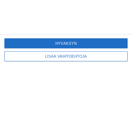
Suljettu Hanasaaren
voimalaitos avautui
yleisölle
Lue lisää
HYVÄKSYN
LISÄÄ VAIHTOEHTOJA
Sunnuntaikirppikset
täyttävät Cafe Regatan
pihan
Lue lisää
Täältä löytyy Espoon
saariston helmi -
livemusaa koko kesän
Lue lisää