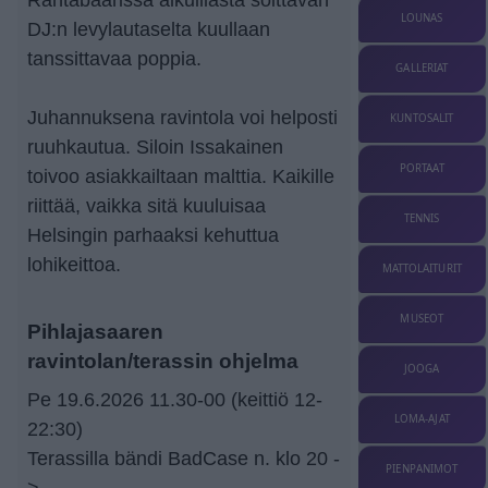
LOUNAS
DJ:n levylautaselta kuullaan
tanssittavaa poppia.
GALLERIAT
Juhannuksena ravintola voi helposti
KUNTOSALIT
ruuhkautua. Siloin Issakainen
PORTAAT
toivoo asiakkailtaan malttia. Kaikille
riittää, vaikka sitä kuuluisaa
TENNIS
Helsingin parhaaksi kehuttua
lohikeittoa.
MATTOLAITURIT
MUSEOT
Pihlajasaaren
ravintolan/terassin ohjelma
JOOGA
Pe 19.6.2026 11.30-00 (keittiö 12-
LOMA-AJAT
22:30)
Terassilla bändi BadCase n. klo 20 -
PIENPANIMOT
>