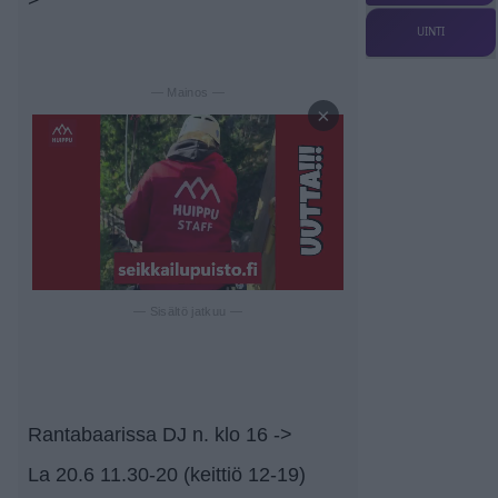
UINTI
— Mainos —
×
— Sisältö jatkuu —
Rantabaarissa DJ n. klo 16 ->
La 20.6 11.30-20 (keittiö 12-19)