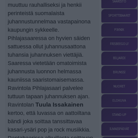
SAARISTO
muuttuu rauhalliseksi ja henkii
perinteistä suomalaista
SPORTTIBAARIT
juhannustunnelmaa vastapainona
kaupungin sykkeelle.
PIKNIK
Pihlajasaaressa on hyvien säiden
FRISBEEGOLF
sattuessa ollut juhannusaattona
tuhansia juhannuksen viettäjiä.
BILJARDI
Saaressa vietetään omatoimista
juhannusta luonnon helmassa
BRUNSSI
kauniissa saaristomaisemassa.
NUORET
Ravintola Pihlajasaari palvelee
tuttuun tapaan juhannuksen ajan.
ELOKUVA
Ravintolan
Tuula Issakainen
kertoo, että luvassa on aattoiltana
STAND-UP
bändi joka soittaa tanssittavaa
kasari-ysäri pop ja rock musiikkia.
ILMAISPÄIVÄT
Rantabaarissa alkuillasta soittavan