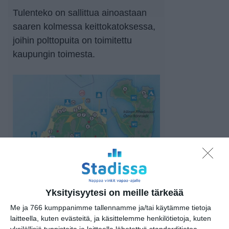
Tulenteko on sallittua ainoastaan
saaren kolmessa keittokatoksessa,
joihin polttopuita on toimitettu
kaupungin toimesta.
Yksityisyytesi on meille tärkeää
Me ja 766 kumppanimme tallennamme ja/tai käytämme tietoja
Pihlajasaaren kartan kohteita: 2 kioski, 6
laitteella, kuten evästeitä, ja käsittelemme henkilötietoja, kuten
keittokatokset/vesipisteet, 7.