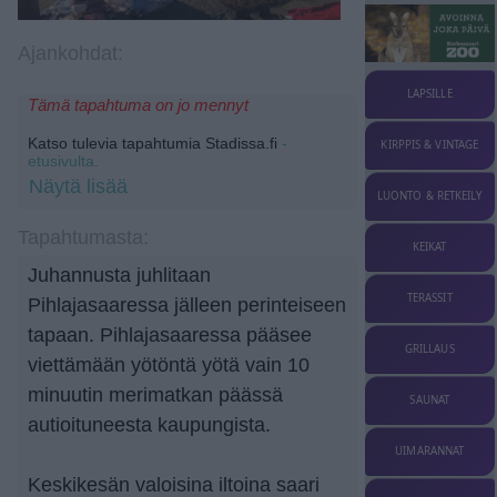
Ajankohdat:
LAPSILLE
Tämä tapahtuma on jo mennyt
Katso tulevia tapahtumia Stadissa.fi
-
KIRPPIS & VINTAGE
etusivulta.
Näytä lisää
LUONTO & RETKEILY
Tapahtumasta:
KEIKAT
Juhannusta juhlitaan
TERASSIT
Pihlajasaaressa jälleen perinteiseen
tapaan. Pihlajasaaressa pääsee
GRILLAUS
viettämään yötöntä yötä vain 10
minuutin merimatkan päässä
SAUNAT
autioituneesta kaupungista.
UIMARANNAT
Keskikesän valoisina iltoina saari