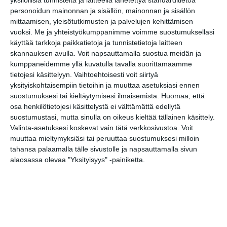
yksilöllisiä tunnisteita ja laitteella lähetettyä standarditietoa
personoidun mainonnan ja sisällön, mainonnan ja sisällön
sadekatokset, 8 naturistialue, 10
mittaamisen, yleisötutkimusten ja palvelujen kehittämisen
varaussauna, 11 rantasuihkut.
vuoksi.
Me ja yhteistyökumppanimme voimme suostumuksellasi
käyttää tarkkoja paikkatietoja ja tunnistetietoja laitteen
Saaren isäntä, puh. (09) 310
skannauksen avulla. Voit napsauttamalla suostua meidän ja
kumppaneidemme yllä kuvatulla tavalla suorittamaamme
71518.
tietojesi käsittelyyn. Vaihtoehtoisesti voit siirtyä
yksityiskohtaisempiin tietoihin ja muuttaa asetuksiasi ennen
suostumuksesi tai kieltäytymisesi ilmaisemista.
Huomaa, että
Pihlajasaareen pääset
osa henkilötietojesi käsittelystä ei välttämättä edellytä
kätevästi lautalla
suostumustasi, mutta sinulla on oikeus kieltää tällainen käsittely.
Valinta-asetuksesi koskevat vain tätä verkkosivustoa. Voit
Merisatamasta Cafe Carusellin
muuttaa mieltymyksiäsi tai peruuttaa suostumuksesi milloin
edestä (osoite Merisatamanranta
tahansa palaamalla tälle sivustolle ja napsauttamalla sivun
10).
alaosassa olevaa "Yksityisyys" -painiketta.
Ruoholahdesta Ravintola Faron
vierestä, läheltä Ruoholahden
metroasemaa (osoite
Kellosaarenranta 10).