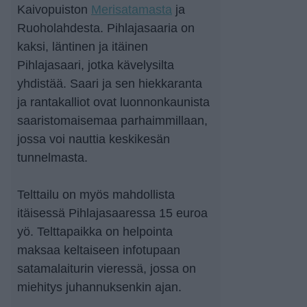
Kaivopuiston
Merisatamasta
ja
Ruoholahdesta. Pihlajasaaria on
kaksi, läntinen ja itäinen
Pihlajasaari, jotka kävelysilta
yhdistää. Saari ja sen hiekkaranta
ja rantakalliot ovat luonnonkaunista
saaristomaisemaa parhaimmillaan,
jossa voi nauttia keskikesän
tunnelmasta.
Telttailu on myös mahdollista
itäisessä Pihlajasaaressa 15 euroa
yö. Telttapaikka on helpointa
maksaa keltaiseen infotupaan
satamalaiturin vieressä, jossa on
miehitys juhannuksenkin ajan.