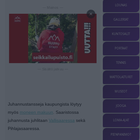
LOUNAS
— Mainos —
×
GALLERIAT
KUNTOSALIT
PORTAAT
TENNIS
— Sisältö jatkuu —
MATTOLAITURIT
MUSEOT
Juhannustansseja kaupungista löytyy
JOOGA
myös
moneen makuun
. Saaristossa
juhannusta juhlitaan
Vallisaaressa
sekä
LOMA-AJAT
Pihlajasaaressa.
PIENPANIMOT