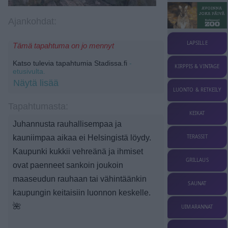
Ajankohdat:
LAPSILLE
Tämä tapahtuma on jo mennyt
Katso tulevia tapahtumia Stadissa.fi
-
KIRPPIS & VINTAGE
etusivulta.
Näytä lisää
LUONTO & RETKEILY
Tapahtumasta:
KEIKAT
Juhannusta rauhallisempaa ja
kauniimpaa aikaa ei Helsingistä löydy.
TERASSIT
Kaupunki kukkii vehreänä ja ihmiset
GRILLAUS
ovat paenneet sankoin joukoin
maaseudun rauhaan tai vähintäänkin
SAUNAT
kaupungin keitaisiin luonnon keskelle.
🌺
UIMARANNAT