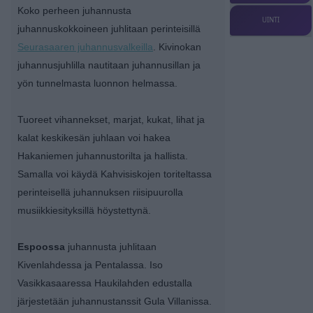
Koko perheen juhannusta
UINTI
juhannuskokkoineen juhlitaan perinteisillä
Seurasaaren juhannusvalkeilla
. Kivinokan
juhannusjuhlilla nautitaan juhannusillan ja
yön tunnelmasta luonnon helmassa.
Tuoreet vihannekset, marjat, kukat, lihat ja
kalat keskikesän juhlaan voi hakea
Hakaniemen juhannustorilta ja hallista.
Samalla voi käydä Kahvisiskojen toriteltassa
perinteisellä juhannuksen riisipuurolla
musiikkiesityksillä höystettynä.
Espoossa
juhannusta juhlitaan
Kivenlahdessa ja Pentalassa. Iso
Vasikkasaaressa Haukilahden edustalla
järjestetään juhannustanssit Gula Villanissa.