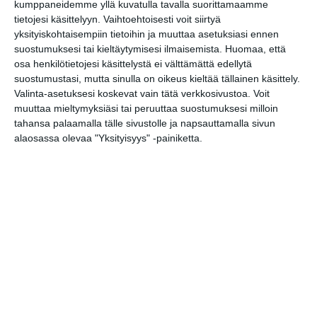
kumppaneidemme yllä kuvatulla tavalla suorittamaamme
tietojesi käsittelyyn. Vaihtoehtoisesti voit siirtyä
Katso voimassaolevat metsä- ja
yksityiskohtaisempiin tietoihin ja muuttaa asetuksiasi ennen
suostumuksesi tai kieltäytymisesi ilmaisemista.
Huomaa, että
ruohikkopalovaroitukset
täältä
osa henkilötietojesi käsittelystä ei välttämättä edellytä
suostumustasi, mutta sinulla on oikeus kieltää tällainen käsittely.
Valinta-asetuksesi koskevat vain tätä verkkosivustoa. Voit
Lähipäivien sää
muuttaa mieltymyksiäsi tai peruuttaa suostumuksesi milloin
Juhannuksen säät vuodesta 1981
tahansa palaamalla tälle sivustolle ja napsauttamalla sivun
alaosassa olevaa "Yksityisyys" -painiketta.
Tapahtumapaikka / Venue
Helsinki
Tapahtumien ja elämysten
pääkaupunki
Kopioi tapahtuman linkki / Copy event
link