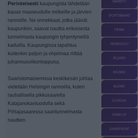
SAARISTO
Perinteisesti
kaupungista lähdetään
kauas maaseudulle mökeille ja järvien
SPORTTIBAARIT
rannoille. Ne onnekkaat, jotka jäävät
kaupunkiin, saavat nauttia erikoisesta
PIKNIK
tunnelmasta kaupungin tyhjentyneillä
FRISBEEGOLF
kaduilla.
Kaupungissa tapahtuu
kuitenkin paljon ja ohjelmaa riittää
BILJARDI
juhannusviikonloppuna.
BRUNSSI
Saaristomaisemissa keskikesän juhlaa
vietetään Helsingin rannoilla, kuten
NUORET
rauhallisella pikkusaarella
ELOKUVA
Katajanokanluodolla sekä
Pihlajasaaressa saaritunnelmasta
STAND-UP
nauttien.
ILMAISPÄIVÄT