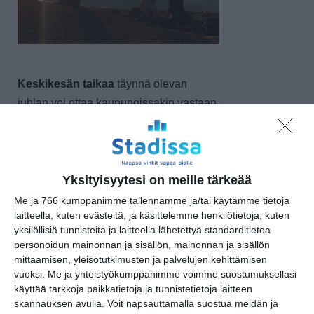
Keskikesän taikaa
täynnä olevan
juhlan voi ottaa kaupungissakin vastaan
asiaankuuluvia juhannustaikoja
noudattaen.
Lukuisiin juhannusperinteisiin on
Yksityisyytesi on meille tärkeää
esimerkiksi kuulunut seitsemän eri
Me ja 766 kumppanimme tallennamme ja/tai käytämme tietoja
kukkalajin kerääminen, seitsemältä eri
laitteella, kuten evästeitä, ja käsittelemme henkilötietoja, kuten
yksilöllisiä tunnisteita ja laitteella lähetettyä standarditietoa
niityltä. Kun kukat sitten laittoi tyynyn
personoidun mainonnan ja sisällön, mainonnan ja sisällön
alle yöksi, näki unessa tulevan
mittaamisen, yleisötutkimusten ja palvelujen kehittämisen
sulhasensa. Juhannusyönä on myös
vuoksi.
Me ja yhteistyökumppanimme voimme suostumuksellasi
käyttää tarkkoja paikkatietoja ja tunnistetietoja laitteen
kieritty alasti ruispelloissa
skannauksen avulla. Voit napsauttamalla suostua meidän ja
hedelmällisyyttä ja kumppania toivoen.