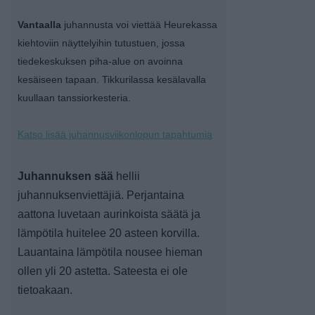
Vantaalla
juhannusta voi viettää Heurekassa
kiehtoviin näyttelyihin tutustuen, jossa
tiedekeskuksen piha-alue on avoinna
kesäiseen tapaan. Tikkurilassa kesälavalla
kuullaan tanssiorkesteria.
Katso lisää juhannusviikonlopun tapahtumia
Juhannuksen sää
hellii
juhannuksenviettäjiä. Perjantaina
aattona luvetaan aurinkoista säätä ja
lämpötila huitelee 20 asteen korvilla.
Lauantaina lämpötila nousee hieman
ollen yli 20 astetta. Sateesta ei ole
tietoakaan.