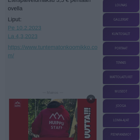
LOUNAS
ovella
Liput:
GALLERIAT
Pe 10.2.2023
KUNTOSALIT
La 4,3,2023
https://www.tuntematonkoomikko.co
PORTAAT
m/
TENNIS
MATTOLAITURIT
MUSEOT
— Mainos —
×
JOOGA
LOMA-AJAT
PIENPANIMOT