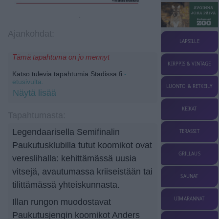
Ajankohdat:
LAPSILLE
Tämä tapahtuma on jo mennyt
KIRPPIS & VINTAGE
Katso tulevia tapahtumia Stadissa.fi
-
etusivulta.
LUONTO & RETKEILY
Näytä lisää
KEIKAT
Tapahtumasta:
Legendaarisella Semifinalin
TERASSIT
Paukutusklubilla tutut koomikot ovat
GRILLAUS
vereslihalla: kehittämässä uusia
vitsejä, avautumassa kriiseistään tai
SAUNAT
tilittämässä yhteiskunnasta.
UIMARANNAT
Illan rungon muodostavat
Paukutusjengin koomikot Anders