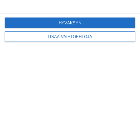
Konepajan näyttämö toi
kiinnostavia toimijoita
Vallilaan
Lue lisää
HYVÄKSYN
LISÄÄ VAIHTOEHTOJA
Suosittu esitys tekee
joukkuevoimistelun
kääntöpuolia näkyväksi
Lue lisää
Yrjönkadun uimahalli
avautui pitkän
odotuksen jälkeen
Lue lisää
Tämä lavarunous-ilta on