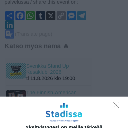
palvelussa / share this event on:
Share
Facebook
WhatsApp
Tumblr
X
Copy
Messenger
Telegram
Link
LinkedIn
Google
(Translate page)
Translate
Katso myös nämä 🔥
Svenkka Stand Up
Kesäklubi 2026
ti 11.8.2026 klo 19:00
The Finnish-American
Comedy Experience with
Kaisa Pylkkänen and Miska
Kajanus
pe 14.8.2026 klo 19:00
Yksityisyytesi on meille tärkeää