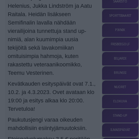
SAARISTO
Helenius, Jukka Lindström ja Aatu
Raitala. Heidän lisäkseen
SPORTTIBAARIT
Semifinalin lavalla nähdään
vierailijoina tunnettuja stand up-
PIKNIK
nimiä, alan kuumimpia uusia
FRISBEEGOLF
tekijöitä sekä lavakomiikan
omituisimpia hahmoja, kuten
BILJARDI
rakastettu veteraanikoomikko,
Teemu Vesterinen.
BRUNSSI
Kevätkauden esityspäivät ovat 7.1.,
NUORET
10.2. ja 4.3.2023. Ovet avataan klo
19:00 ja esitys alkaa klo 20:00.
ELOKUVA
Tervetuloa!
STAND-UP
Paukutusjengi varaa oikeuden
mahdollisiin esiintyjämuutoksiin.
ILMAISPÄIVÄT
Eteispalvelumaksu 3,5 € peritään