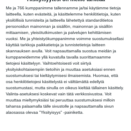
Munkkiklubi – stand-up -ilta
Me ja 766 kumppanimme tallennamme ja/tai käytämme tietoja
ravintola Ukko-Munkissa
laitteella, kuten evästeitä, ja käsittelemme henkilötietoja, kuten
la 15.8.2026 klo 19:00
yksilöllisiä tunnisteita ja laitteella lähetettyä standarditietoa
personoidun mainonnan ja sisällön, mainonnan ja sisällön
Nauravan Sohvin kesäklubit
mittaamisen, yleisötutkimusten ja palvelujen kehittämisen
su 16.8.2026 klo 18:00
vuoksi.
Me ja yhteistyökumppanimme voimme suostumuksellasi
käyttää tarkkoja paikkatietoja ja tunnistetietoja laitteen
skannauksen avulla. Voit napsauttamalla suostua meidän ja
kumppaneidemme yllä kuvatulla tavalla suorittamaamme
tietojesi käsittelyyn. Vaihtoehtoisesti voit siirtyä
yksityiskohtaisempiin tietoihin ja muuttaa asetuksiasi ennen
suostumuksesi tai kieltäytymisesi ilmaisemista.
Huomaa, että
osa henkilötietojesi käsittelystä ei välttämättä edellytä
suostumustasi, mutta sinulla on oikeus kieltää tällainen käsittely.
Valinta-asetuksesi koskevat vain tätä verkkosivustoa. Voit
Elokuussa nautitaan
muuttaa mieltymyksiäsi tai peruuttaa suostumuksesi milloin
tunnelmallisista
tahansa palaamalla tälle sivustolle ja napsauttamalla sivun
elokuvista ulkona
Lue lisää
alaosassa olevaa "Yksityisyys" -painiketta.