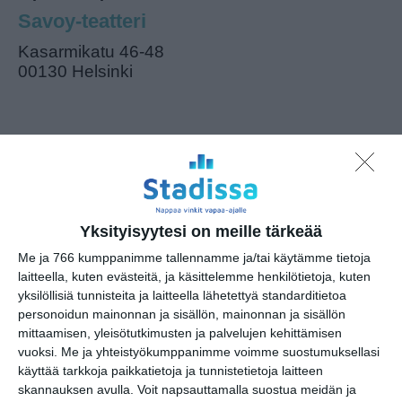
Savoy-teatteri
Kasarmikatu 46-48
00130 Helsinki
Kopioi tapahtuman linkki / Copy event
link
Tilaa tapahtumavinkit sähköpostiisi
Yksityisyytesi on meille tärkeää
Jaa tapahtuma valitsemassasi
Me ja 766 kumppanimme tallennamme ja/tai käytämme tietoja
palvelussa / share this event on:
laitteella, kuten evästeitä, ja käsittelemme henkilötietoja, kuten
yksilöllisiä tunnisteita ja laitteella lähetettyä standarditietoa
Share
Facebook
WhatsApp
Tumblr
X
Copy
Messenger
Telegram
personoidun mainonnan ja sisällön, mainonnan ja sisällön
Link
LinkedIn
mittaamisen, yleisötutkimusten ja palvelujen kehittämisen
vuoksi.
Me ja yhteistyökumppanimme voimme suostumuksellasi
Google
(Translate page)
käyttää tarkkoja paikkatietoja ja tunnistetietoja laitteen
Translate
skannauksen avulla. Voit napsauttamalla suostua meidän ja