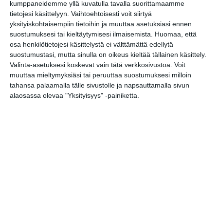
Katso myös nämä 🔥
kumppaneidemme yllä kuvatulla tavalla suorittamaamme
tietojesi käsittelyyn. Vaihtoehtoisesti voit siirtyä
yksityiskohtaisempiin tietoihin ja muuttaa asetuksiasi ennen
suostumuksesi tai kieltäytymisesi ilmaisemista.
Huomaa, että
Kätketyn kammion
osa henkilötietojesi käsittelystä ei välttämättä edellytä
salaisuus -seikkailukierros
suostumustasi, mutta sinulla on oikeus kieltää tällainen käsittely.
la 8.8.2026 klo 12:00
Valinta-asetuksesi koskevat vain tätä verkkosivustoa. Voit
muuttaa mieltymyksiäsi tai peruuttaa suostumuksesi milloin
Vapaan taiteen tilan pop up
tahansa palaamalla tälle sivustolle ja napsauttamalla sivun
ti 11.8.2026 klo 11:00
alaosassa olevaa "Yksityisyys" -painiketta.
Willman Dance Company: Usko-
Faith
ke 12.8.2026 klo 18:00
Sokeritehdas 2026
to 13.8.2026 klo 19:00
Tanssin Voima -festivaali