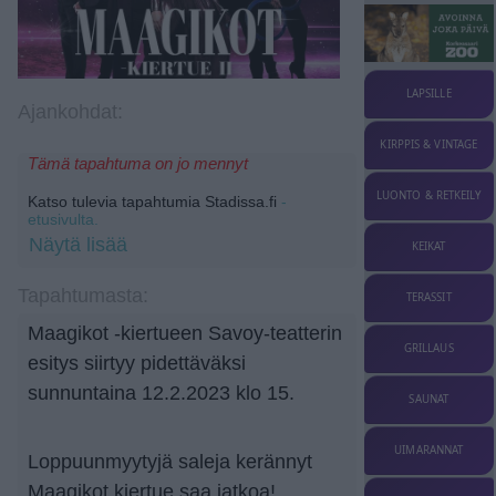
LAPSILLE
Ajankohdat:
KIRPPIS & VINTAGE
Tämä tapahtuma on jo mennyt
LUONTO & RETKEILY
Katso tulevia tapahtumia Stadissa.fi
-
etusivulta.
Näytä lisää
KEIKAT
Tapahtumasta:
TERASSIT
Maagikot -kiertueen Savoy-teatterin
GRILLAUS
esitys siirtyy pidettäväksi
sunnuntaina 12.2.2023 klo 15.
SAUNAT
UIMARANNAT
Loppuunmyytyjä saleja kerännyt
Maagikot kiertue saa jatkoa!