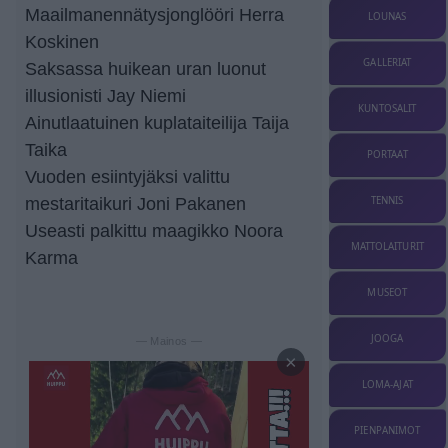
Maailmanennätysjonglööri Herra
LOUNAS
Koskinen
GALLERIAT
Saksassa huikean uran luonut
illusionisti Jay Niemi
KUNTOSALIT
Ainutlaatuinen kuplataiteilija Taija
Taika
PORTAAT
Vuoden esiintyjäksi valittu
mestaritaikuri Joni Pakanen
TENNIS
Useasti palkittu maagikko Noora
MATTOLAITURIT
Karma
MUSEOT
JOOGA
— Mainos —
×
LOMA-AJAT
PIENPANIMOT