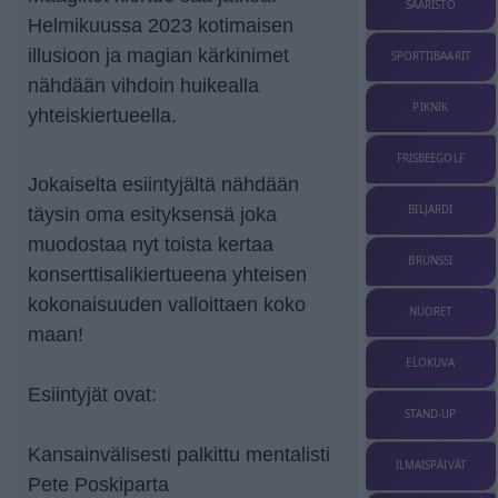
SAARISTO
Helmikuussa 2023 kotimaisen
illusioon ja magian kärkinimet
SPORTTIBAARIT
nähdään vihdoin huikealla
PIKNIK
yhteiskiertueella.
FRISBEEGOLF
Jokaiselta esiintyjältä nähdään
BILJARDI
täysin oma esityksensä joka
muodostaa nyt toista kertaa
BRUNSSI
konserttisalikiertueena yhteisen
kokonaisuuden valloittaen koko
NUORET
maan!
ELOKUVA
Esiintyjät ovat:
STAND-UP
Kansainvälisesti palkittu mentalisti
ILMAISPÄIVÄT
Pete Poskiparta