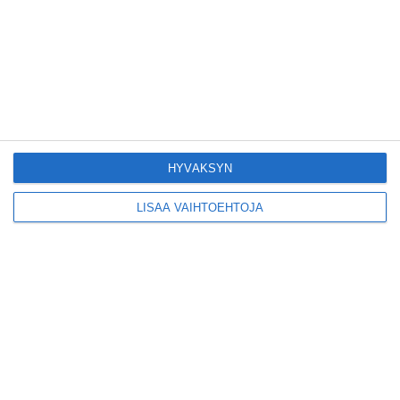
kiertueelleen
Lue lisää
Yleisölle avattu 112-
vuotiaan laivan sauna
antaa pehmeät löylyt
Lue lisää
HYVÄKSYN
LISÄÄ VAIHTOEHTOJA
Tämän leipomo-
kahvilan
karjalanpiirakoilla on
EU-sertifikaatti
Lue lisää
Konepajan näyttämö toi
kiinnostavia toimijoita