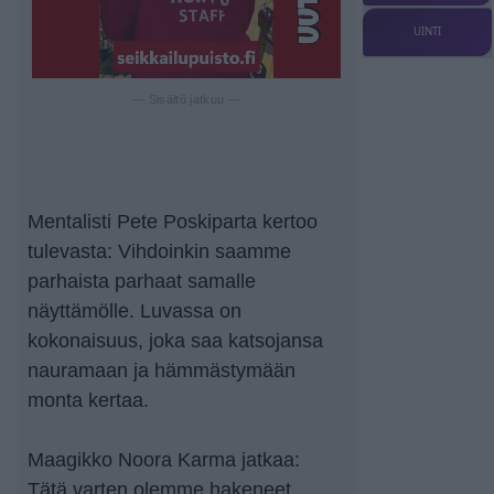
UINTI
— Sisältö jatkuu —
Mentalisti Pete Poskiparta kertoo
tulevasta: Vihdoinkin saamme
parhaista parhaat samalle
näyttämölle. Luvassa on
kokonaisuus, joka saa katsojansa
nauramaan ja hämmästymään
monta kertaa.
Maagikko Noora Karma jatkaa:
Tätä varten olemme hakeneet