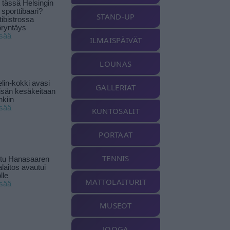
tässä Helsingin
 sporttibaari?
STAND-UP
tibistrossa
öryntäys
isää
ILMAISPÄIVÄT
LOUNAS
lin-kokki avasi
GALLERIAT
yisän kesäkeitaan
nkiin
isää
KUNTOSALIT
PORTAAT
TENNIS
ttu Hanasaaren
laitos avautui
lle
MATTOLAITURIT
isää
MUSEOT
JOOGA