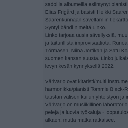
sadoilla albumeilla esiintynyt pianist
Elias Frigård ja basisti Heikki Saare
Saarenkunnaan säveltämiin tiekarttoi
Syntyi bändi nimeltä Linko.
Linko tarjoaa uusia sävellyksiä, mu
ja taiturillista improvisaatiota. Runoa
Törmäsen, Niina Jortikan ja Satu Ko
suomen kansan suusta. Linko julkais
levyn kesän kynnyksellä 2022.
Värivarjo ovat kitaristi/multi-instrume
harmonikka/pianisti Tommie Black-Roff
taustan välisen kuilun yhteistyön ja 
Värivarjo on musiikillinen laboratorio
pelejä ja luovia työkaluja - lopputulo
alkaen, mutta matka ratkaisee.