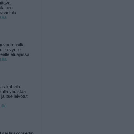
uttava
alainen
ravintola
isää
uvuorensilta
ui kevyelle
nteelle etuajassa
isää
as kahvila
rilla yhdistää
ja itse leivotut
isää
l sai lisäkonsertin