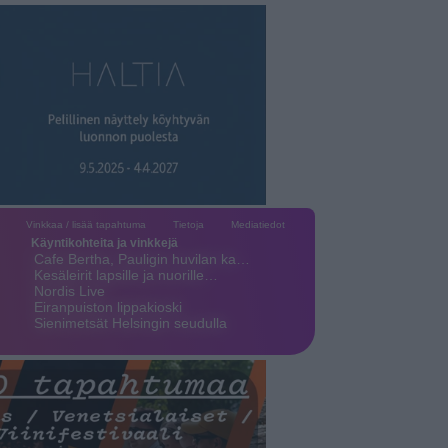
Vinkkaa / lisää tapahtuma
Tietoja
Mediatiedot
Käyntikohteita ja vinkkejä
Cafe Bertha, Pauligin huvilan ka…
Kesäleirit lapsille ja nuorille…
Nordis Live
Eiranpuiston lippakioski
Sienimetsät Helsingin seudulla