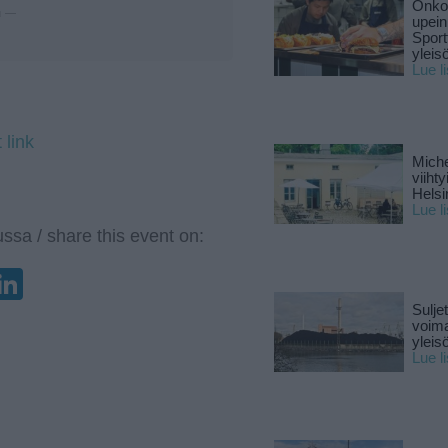
Onko 
u —
upein
Sport
yleis
Lue l
 link
Miche
viiht
Helsi
Lue l
ssa / share this event on:
enger
elegram
LinkedIn
Sulje
voima
yleisö
Lue l