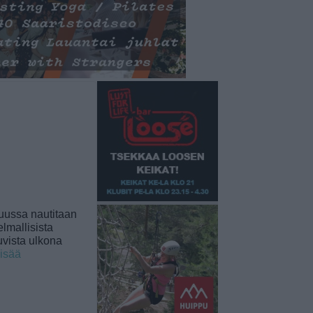
uussa nautitaan
lmallisista
uvista ulkona
lisää