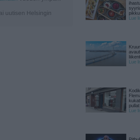
ihast
syyri
i uutisen Helsingin
pikku
Lue l
Kruun
avaut
liike
Lue l
Kodik
Flema
kukat 
pullat
Lue l
Pitbul