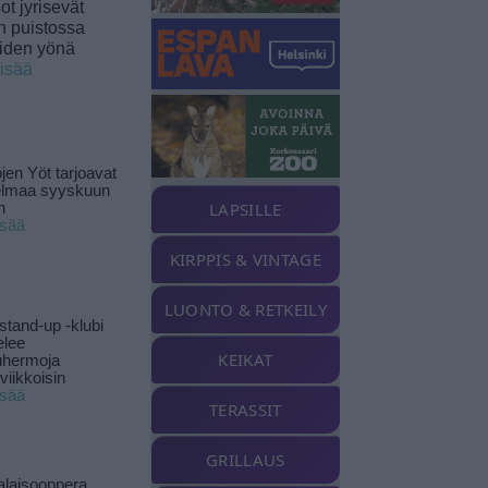
t jyrisevät
in puistossa
eiden yönä
lisää
jen Yöt tarjoavat
elmaa syyskuun
LAPSILLE
n
isää
KIRPPIS & VINTAGE
LUONTO & RETKEILY
stand-up -klubi
elee
KEIKAT
uhermoja
viikkoisin
isää
TERASSIT
GRILLAUS
alaisooppera