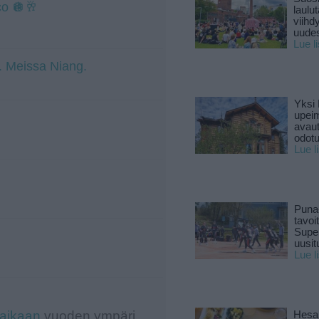
co 🪩🥂
laulu
viihd
uude
Lue l
t. Meissa Niang.
Yksi 
upeim
avaut
odotu
Lue l
Puna
tavoi
Supe
uusitu
Lue l
-aikaan
vuoden ympäri.
Hesar