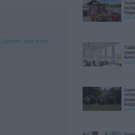
Sunnu
täytt
Rega
Lue l
ti Summer Jazz Band
Täält
saari
live
Lue l
Lapin
vehre
jooga
kirpp
Lue l
Suosi