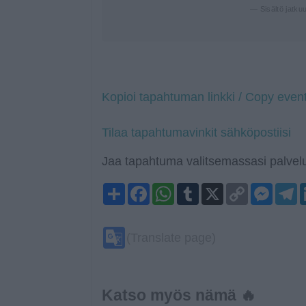
— Sisältö jatku
Kopioi tapahtuman linkki / Copy event
Tilaa tapahtumavinkit sähköpostiisi
Jaa tapahtuma valitsemassasi palvelu
Share
Facebook
WhatsApp
Tumblr
X
Copy
Mess
T
Link
Google
(Translate page)
Translate
Katso myös nämä 🔥