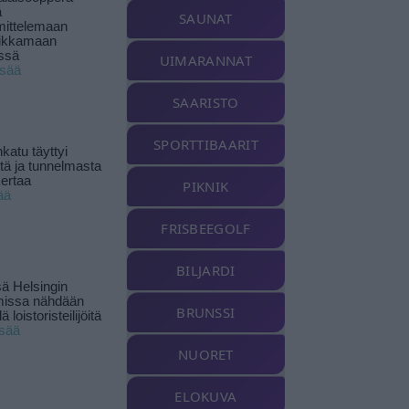
ä
SAUNAT
ittelemaan
ikkamaan
ssä
UIMARANNAT
isää
SAARISTO
SPORTTIBAARIT
katu täyttyi
stä ja tunnelmasta
kertaa
PIKNIK
ää
FRISBEEGOLF
BILJARDI
ä Helsingin
missa nähdään
BRUNSSI
ä loistoristeilijöitä
isää
NUORET
ELOKUVA