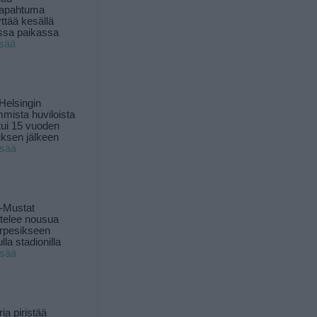
tapahtuma
yttää kesällä
ssa paikassa
isää
Helsingin
mista huviloista
ui 15 vuoden
ksen jälkeen
isää
-Mustat
ttelee nousua
rpesikseen
lla stadionilla
isää
ia piristää