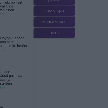
ntaikirppikset
ävät Cafe
tan pihan
LOMA-AJAT
isää
PIENPANIMOT
UINTI
ä löytyy Espoon
ston helmi -
musaa koko kesän
isää
landen
ässä puistosa
taan ja
istellään
isää
ttu