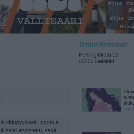
Tenho Restobar
Helsinginkatu 15
00500 Helsinki
Elok
tunne
a.
elok
Lue 
in kirjopyykissä lingottua
lisesti arvostettu, sekä