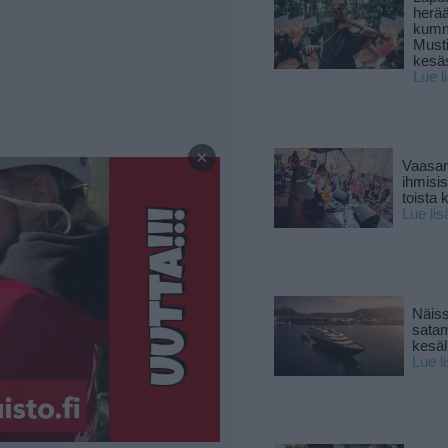
herä
kumm
Must
kesä
Lue l
—
×
Vaasan
ihmisi
toista 
Lue lis
Näiss
sata
kesäll
Lue l