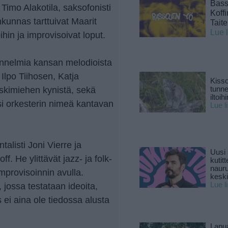
Basso
i Timo Alakotila, saksofonisti
Koff
nkunnas tarttuivat Maarit
Tait
Lue 
hin ja improvisoivat loput.
unnelmia kansan melodioista
 Ilpo Tiihosen, Katja
Kisso
skimiehen kynistä, sekä
tunn
iltoihi
i orkesterin nimeä kantavan
Lue l
ntalisti Joni Vierre ja
Uusi 
. He ylittävät jazz- ja folk-
kutitt
naur
improvisoinnin avulla.
keski
Lue l
, jossa testataan ideoita,
s ei aina ole tiedossa alusta
Lapu