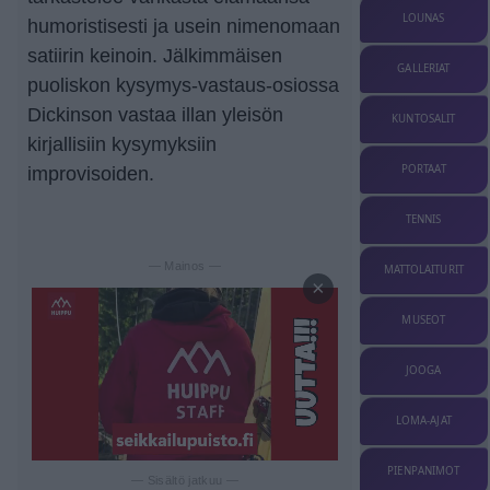
LOUNAS
humoristisesti ja usein nimenomaan
satiirin keinoin. Jälkimmäisen
GALLERIAT
puoliskon kysymys-vastaus-osiossa
Dickinson vastaa illan yleisön
KUNTOSALIT
kirjallisiin kysymyksiin
PORTAAT
improvisoiden.
TENNIS
— Mainos —
MATTOLAITURIT
×
MUSEOT
JOOGA
LOMA-AJAT
PIENPANIMOT
— Sisältö jatkuu —