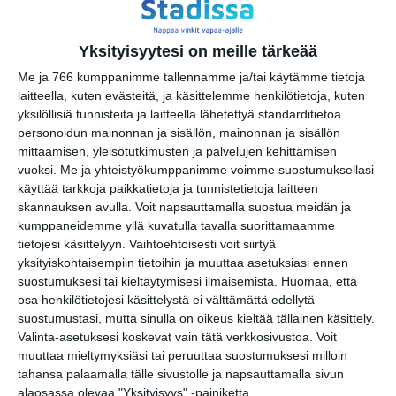
Sokeritehdas 2026
to 13.8.2026 klo 19:00
Yksityisyytesi on meille tärkeää
Me ja 766 kumppanimme tallennamme ja/tai käytämme tietoja
laitteella, kuten evästeitä, ja käsittelemme henkilötietoja, kuten
Willman Dance Company: Usko-
yksilöllisiä tunnisteita ja laitteella lähetettyä standarditietoa
Faith
personoidun mainonnan ja sisällön, mainonnan ja sisällön
la 15.8.2026 klo 18:00
mittaamisen, yleisötutkimusten ja palvelujen kehittämisen
vuoksi.
Me ja yhteistyökumppanimme voimme suostumuksellasi
Tanssin Voima -festivaali
käyttää tarkkoja paikkatietoja ja tunnistetietoja laitteen
ti 18.8.2026 klo 11:00
skannauksen avulla. Voit napsauttamalla suostua meidän ja
kumppaneidemme yllä kuvatulla tavalla suorittamaamme
tietojesi käsittelyyn. Vaihtoehtoisesti voit siirtyä
David West Read - Max
yksityiskohtaisempiin tietoihin ja muuttaa asetuksiasi ennen
Martin: & Julia
suostumuksesi tai kieltäytymisesi ilmaisemista.
Huomaa, että
ke 19.8.2026 klo 18:30
osa henkilötietojesi käsittelystä ei välttämättä edellytä
suostumustasi, mutta sinulla on oikeus kieltää tällainen käsittely.
Valinta-asetuksesi koskevat vain tätä verkkosivustoa. Voit
muuttaa mieltymyksiäsi tai peruuttaa suostumuksesi milloin
tahansa palaamalla tälle sivustolle ja napsauttamalla sivun
alaosassa olevaa "Yksityisyys" -painiketta.