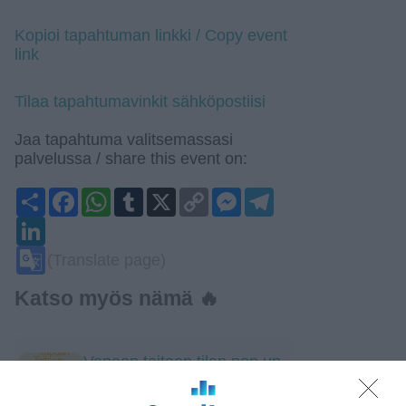
Kopioi tapahtuman linkki / Copy event
link
Tilaa tapahtumavinkit sähköpostiisi
Jaa tapahtuma valitsemassasi
palvelussa / share this event on:
Share
Facebook
WhatsApp
Tumblr
X
Copy
Messenger
Telegram
Link
LinkedIn
Google
(Translate page)
Translate
Katso myös nämä 🔥
Vapaan taiteen tilan pop up
ti 11.8.2026 klo 11:00