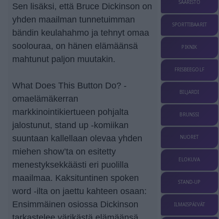
SAARISTO
Sen lisäksi, että Bruce Dickinson on
yhden maailman tunnetuimman
SPORTTIBAARIT
bändin keulahahmo ja tehnyt omaa
soolouraa, on hänen elämäänsä
PIKNIK
mahtunut paljon muutakin.
FRISBEEGOLF
What Does This Button Do? -
BILJARDI
omaelämäkerran
markkinointikiertueen pohjalta
BRUNSSI
jalostunut, stand up -komiikan
suuntaan kallellaan olevaa yhden
NUORET
miehen show’ta on esitetty
ELOKUVA
menestyksekkäästi eri puolilla
maailmaa. Kaksituntinen spoken
STAND-UP
word -ilta on jaettu kahteen osaan:
Ensimmäinen osiossa Dickinson
ILMAISPÄIVÄT
tarkastelee värikästä elämäänsä