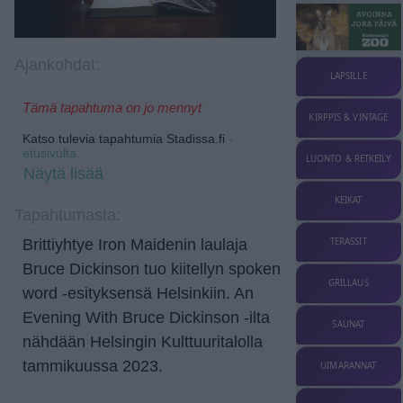
Ajankohdat:
LAPSILLE
Tämä tapahtuma on jo mennyt
KIRPPIS & VINTAGE
Katso tulevia tapahtumia Stadissa.fi
-
etusivulta.
LUONTO & RETKEILY
Näytä lisää
KEIKAT
Tapahtumasta:
TERASSIT
Brittiyhtye Iron Maidenin laulaja
Bruce Dickinson tuo kiitellyn spoken
GRILLAUS
word -esityksensä Helsinkiin. An
Evening With Bruce Dickinson -ilta
SAUNAT
nähdään Helsingin Kulttuuritalolla
tammikuussa 2023.
UIMARANNAT