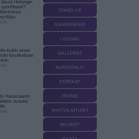
tässä Helsingin
 sporttibaari?
STAND-UP
tibistrossa
öryntäys
isää
ILMAISPÄIVÄT
LOUNAS
lin-kokki avasi
GALLERIAT
yisän kesäkeitaan
nkiin
isää
KUNTOSALIT
PORTAAT
TENNIS
ttu Hanasaaren
laitos avautui
lle
MATTOLAITURIT
isää
MUSEOT
JOOGA