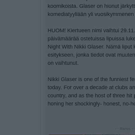
koomikoista. Glaser on hionut järkyttä
komediatyyliään yli vuosikymmenen a
HUOM! Kiertueen nimi vaihtui 29.11
päivämäärää ostetuissa lipuissa lu
Night With Nikki Glaser. Nämä liput
esitykseen, jonka tiedot ovat muute
on vaihtunut.
Nikki Glaser is one of the funniest 
today. For over a decade at clubs an
country, and as the host of three hi
honing her shockingly- honest, no-h
— Mainos 