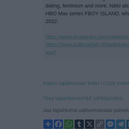
dating, feminism and more. Nikki also
HBO Max series FBOY ISLAND, whic
2022.
https://www.instagram.com/nikkiglas
https://www.kulttuuritalo.fi/tapahtuma
tour/
Kopioi tapahtuman linkki / Copy event
Tilaa tapahtumavinkit sähköpostiisi
Jaa tapahtuma valitsemassasi palvelu
Share
Facebook
WhatsApp
Tumblr
X
Copy
Mess
T
Link