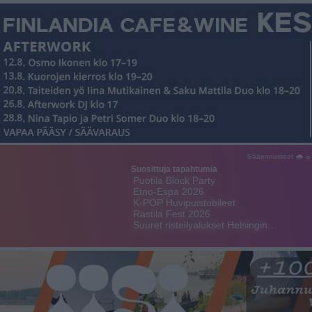
Sääennusteet 🌧 ☼
Suosittuja tapahtumia
Puotila Block Party
Etno-Espa 2026
K-POP Huvipuistobileet
Rastila Fest 2026
Suuret risteilyalukset Helsingin…