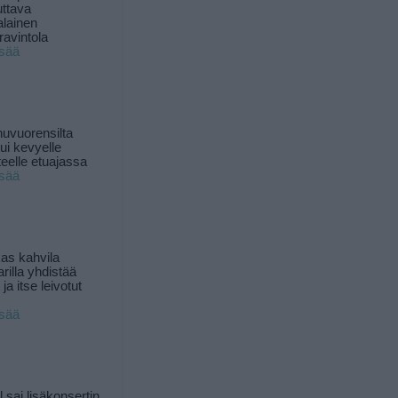
uttava
alainen
ravintola
isää
uvuorensilta
ui kevyelle
nteelle etuajassa
isää
as kahvila
rilla yhdistää
ja itse leivotut
isää
l sai lisäkonsertin