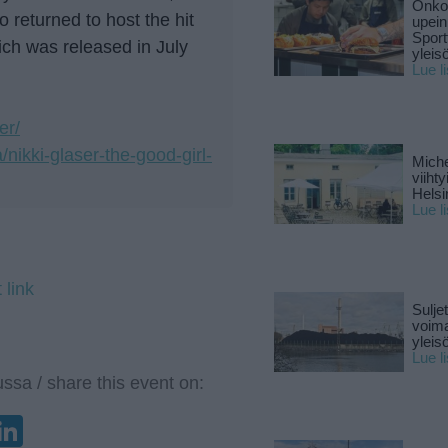
Onko 
 returned to host the hit
upein
Sport
h was released in July
yleis
Lue l
er/
/nikki-glaser-the-good-girl-
Miche
viiht
Helsi
Lue l
 link
Sulje
voima
yleisö
Lue l
ssa / share this event on:
enger
elegram
LinkedIn