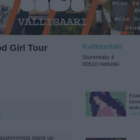
d Girl Tour
Kulttuuritalo
Sturenkatu 4
00510 Helsinki
Elok
tunne
elok
Lue 
a.
auskimmista stand up -