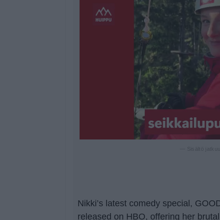
— Sisältö jatku
Nikki’s latest comedy special, GO
released on HBO, offering her brutal