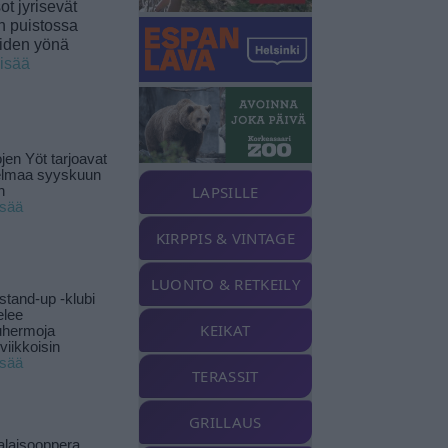
t jyrisevät
in puistossa
eiden yönä
lisää
jen Yöt tarjoavat
elmaa syyskuun
LAPSILLE
n
isää
KIRPPIS & VINTAGE
LUONTO & RETKEILY
stand-up -klubi
elee
KEIKAT
uhermoja
viikkoisin
isää
TERASSIT
GRILLAUS
alaisooppera