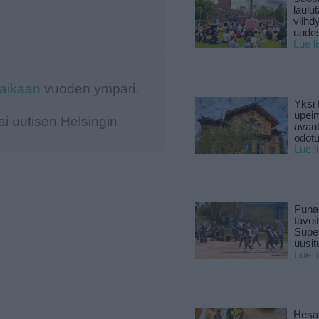
laulu
viihd
uude
Lue l
-aikaan
vuoden ympäri.
Yksi 
upeim
i uutisen Helsingin
avaut
odotu
Lue l
Puna
tavoi
Supe
uusitu
Lue l
Hesar