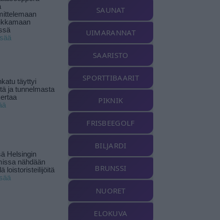
ä
SAUNAT
ittelemaan
ikkamaan
ssä
UIMARANNAT
isää
SAARISTO
SPORTTIBAARIT
katu täyttyi
stä ja tunnelmasta
kertaa
PIKNIK
ää
FRISBEEGOLF
BILJARDI
ä Helsingin
missa nähdään
BRUNSSI
ä loistoristeilijöitä
isää
NUORET
ELOKUVA