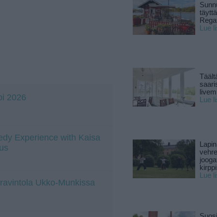
Sunnu
täytt
Rega
Lue l
Täält
saari
live
bi 2026
Lue l
dy Experience with Kaisa
Lapin
us
vehre
jooga
kirpp
Lue l
a ravintola Ukko-Munkissa
Suosi