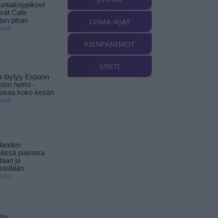
ntaikirppikset
ävät Cafe
tan pihan
LOMA-AJAT
isää
PIENPANIMOT
UINTI
ä löytyy Espoon
ston helmi -
musaa koko kesän
isää
landen
ässä puistosa
taan ja
istellään
isää
ttu