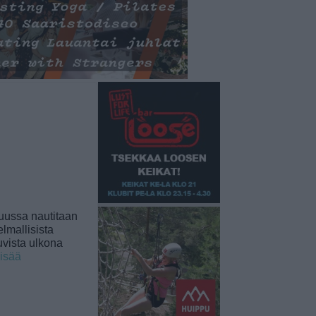
uussa nautitaan
lmallisista
uvista ulkona
lisää