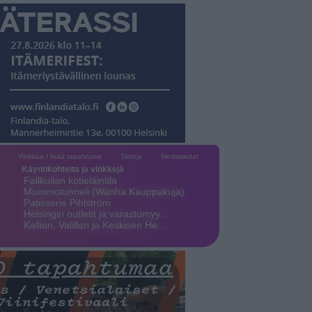
Vinkkaa / lisää tapahtuma
Tietoja
Mediatiedot
Käyntikohteita ja vinkkejä
Fallkullan kotieläintila
Mummotunneli (Wanha Kauppakuja)
Patisserie Pihlström
Helsingin outletit ja varastomyy…
Kallion, Valillan ja Keskisen He…