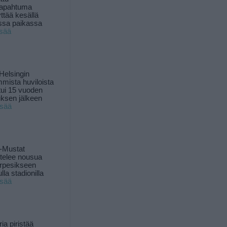
tapahtuma
yttää kesällä
ssa paikassa
isää
Helsingin
mista huviloista
ui 15 vuoden
ksen jälkeen
isää
-Mustat
ttelee nousua
rpesikseen
lla stadionilla
isää
ia piristää