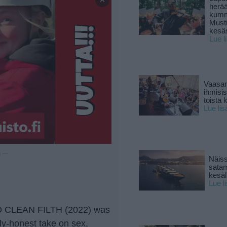
herä
kumm
Must
kesä
Lue l
Vaasan
ihmisi
toista 
Lue lis
u —
Näiss
sata
kesäll
Lue l
OD CLEAN FILTH (2022) was
ly-honest take on sex,