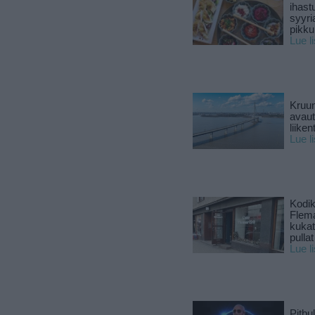
ihast
syyri
pikku
Lue l
Kruun
avaut
liike
Lue l
Kodik
Flema
kukat 
pullat
Lue l
Pitbul