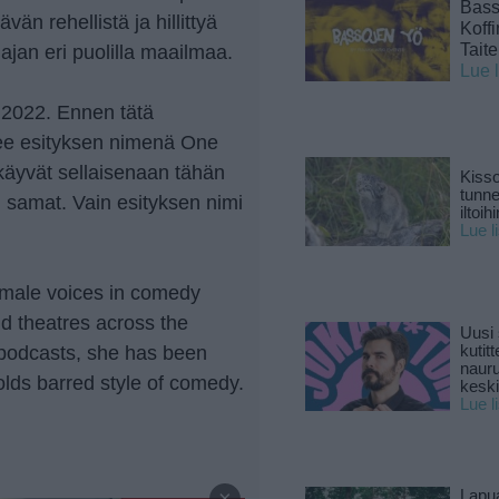
Basso
vän rehellistä ja hillittyä
Koff
Tait
jan eri puolilla maailmaa.
Lue 
.2022. Ennen tätä
kee esityksen nimenä One
 käyvät sellaisenaan tähän
Kisso
tunn
n samat. Vain esityksen nimi
iltoihi
Lue l
female voices in comedy
d theatres across the
Uusi 
t podcasts, she has been
kutitt
naur
olds barred style of comedy.
keski
Lue l
—
×
Lapu