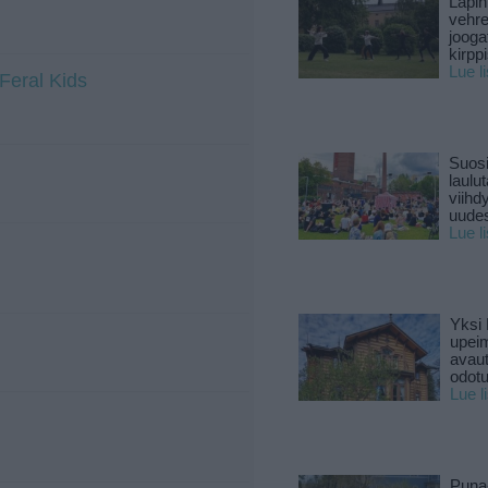
Lapin
vehre
jooga
kirpp
Lue l
Feral Kids
Suosi
laulu
viihd
uude
Lue l
Yksi 
upeim
avaut
odotu
Lue l
Puna