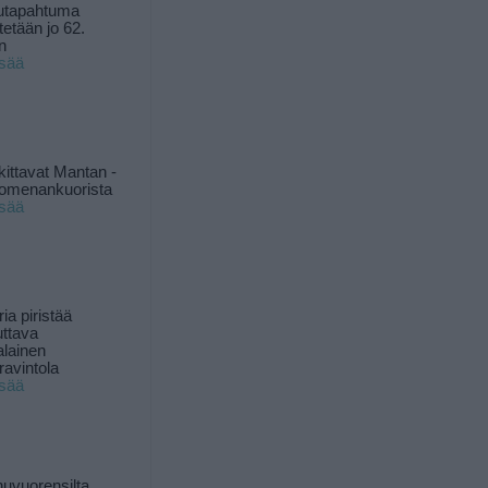
utapahtuma
tetään jo 62.
n
isää
kittavat Mantan -
 omenankuorista
isää
ia piristää
uttava
alainen
ravintola
isää
uvuorensilta