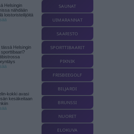
ä Helsingin
SAUNAT
missa nähdään
ä loistoristeilijöitä
UIMARANNAT
isää
SAARISTO
SPORTTIBAARIT
tässä Helsingin
 sporttibaari?
tibistrossa
PIKNIK
öryntäys
isää
FRISBEEGOLF
BILJARDI
lin-kokki avasi
yisän kesäkeitaan
BRUNSSI
nkiin
isää
NUORET
ELOKUVA