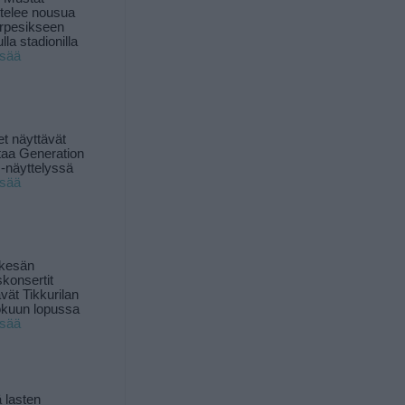
ttelee nousua
rpesikseen
lla stadionilla
isää
t näyttävät
taa Generation
-näyttelyssä
isää
 kesän
skonsertit
ävät Tikkurilan
okuun lopussa
isää
 lasten