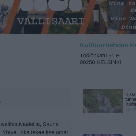
Kulttuuritehdas 
Töölönkatu 51 B
00250 HELSINKI
Kisso
tunn
a.
iltoihi
Lue l
velifestivaaleilla, Sauna
 Yhtye, joka tekee itse omat