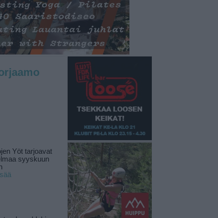
Korjaamo
jen Yöt tarjoavat
elmaa syyskuun
n
isää