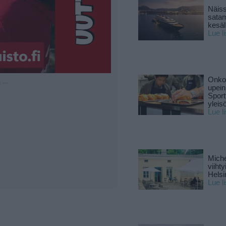
Näiss
sata
kesäll
Lue l
Onko 
u —
upein
Sport
yleis
Lue l
Miche
viiht
Helsi
Lue l