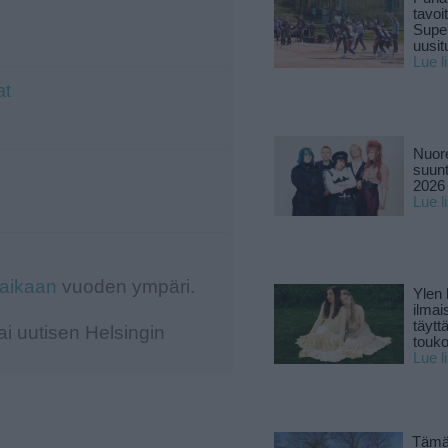
tavoi
Supe
uusitu
Lue l
at
Nuore
suun
2026 
Lue l
-aikaan
vuoden ympäri.
Ylen
ilmai
täytt
i uutisen Helsingin
touk
Lue l
Tämä