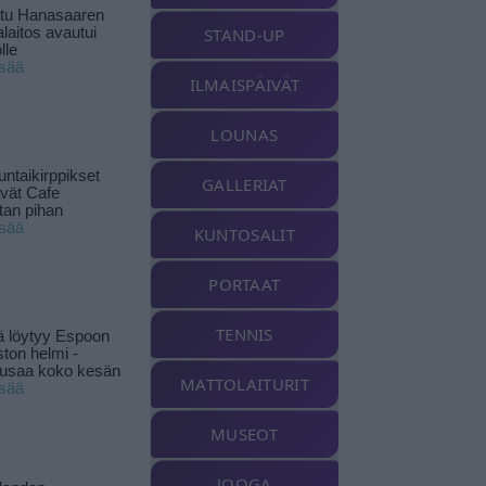
ttu Hanasaaren
laitos avautui
STAND-UP
lle
isää
ILMAISPÄIVÄT
LOUNAS
ntaikirppikset
GALLERIAT
ävät Cafe
tan pihan
isää
KUNTOSALIT
PORTAAT
TENNIS
ä löytyy Espoon
ston helmi -
musaa koko kesän
MATTOLAITURIT
isää
MUSEOT
JOOGA