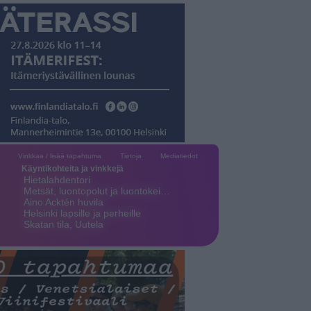
Vinkkaa / lisää tapahtuma
Tietoja
Mediatiedot
Käyntikohteita ja vinkkejä
Hietalahdentori
Metsät, luontopolut ja luontokei…
Aino Acktén huvila
Helsinki lapsille ja perheille
Skatan tila, Uutela