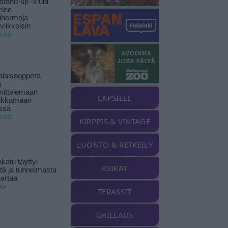
stand-up -klubi
elee
uhermoja
viikkoisin
isää
alaisooppera
ä
ittelemaan
LAPSILLE
ikkamaan
ssä
isää
KIRPPIS & VINTAGE
LUONTO & RETKEILY
katu täyttyi
KEIKAT
stä ja tunnelmasta
kertaa
ää
TERASSIT
GRILLAUS