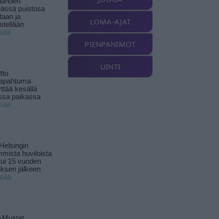
landen
ässä puistosa
taan ja
LOMA-AJAT
istellään
isää
PIENPANIMOT
UINTI
ttu
tapahtuma
yttää kesällä
ssa paikassa
isää
Helsingin
mista huviloista
ui 15 vuoden
ksen jälkeen
isää
-Mustat