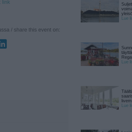
 link
Sulje
voima
yleisö
Lue l
ssa / share this event on:
enger
elegram
LinkedIn
Sunnu
täytt
Rega
Lue l
Täält
saari
live
Lue l