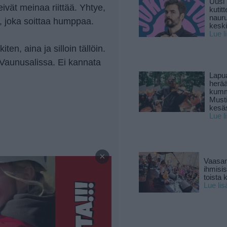
Uusi 
eivät meinaa riittää. Yhtye,
kutitt
naur
, joka soittaa humppaa.
keski
Lue l
en, aina ja silloin tällöin.
Vaunusalissa. Ei kannata
Lapu
herä
kumm
Must
kesä
Lue l
—
×
Vaasan
ihmisi
toista 
Lue lis