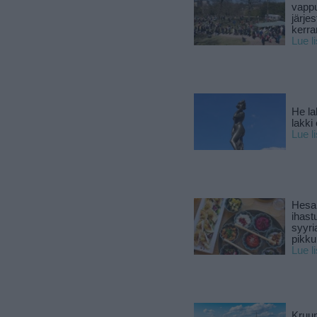
vapp
järjes
kerra
Lue l
He la
lakki
Lue l
Hesar
ihast
syyri
pikku
Lue l
Kruun