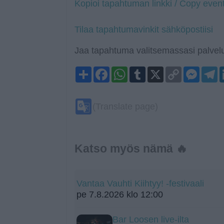
Kopioi tapahtuman linkki / Copy event
Tilaa tapahtumavinkit sähköpostiisi
Jaa tapahtuma valitsemassasi palvelu
Share
Facebook
WhatsApp
Tumblr
X
Copy
Mess
T
Link
Google
(Translate page)
Translate
Katso myös nämä 🔥
Vantaa Vauhti Kiihtyy! -festivaali
pe 7.8.2026 klo 12:00
Bar Loosen live-ilta