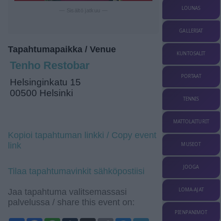
LOUNAS
— Sisältö jatkuu —
GALLERIAT
Tapahtumapaikka / Venue
KUNTOSALIT
Tenho Restobar
PORTAAT
Helsinginkatu 15
00500 Helsinki
TENNIS
MATTOLAITURIT
Kopioi tapahtuman linkki / Copy event
link
MUSEOT
JOOGA
Tilaa tapahtumavinkit sähköpostiisi
LOMA-AJAT
Jaa tapahtuma valitsemassasi
palvelussa / share this event on:
PIENPANIMOT