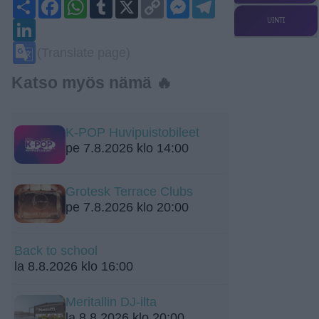
Share
Facebook
WhatsApp
Tumblr
X
Copy
Messenger
Telegram
Link
UINTI
LinkedIn
Google
(Translate page)
Translate
Katso myös nämä 🔥
K-POP Huvipuistobileet
pe 7.8.2026 klo 14:00
Grotesk Terrace Clubs
pe 7.8.2026 klo 20:00
Back to school
la 8.8.2026 klo 16:00
Meritallin DJ-ilta
la 8.8.2026 klo 20:00