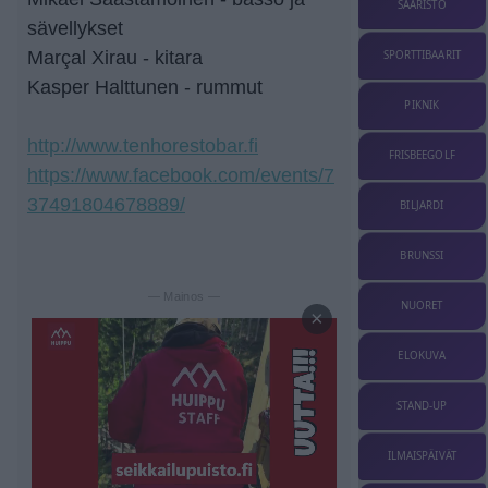
SAARISTO
sävellykset
Marçal Xirau - kitara
SPORTTIBAARIT
Kasper Halttunen - rummut
PIKNIK
http://www.tenhorestobar.fi
FRISBEEGOLF
https://www.facebook.com/events/7
37491804678889/
BILJARDI
BRUNSSI
— Mainos —
NUORET
×
ELOKUVA
STAND-UP
ILMAISPÄIVÄT