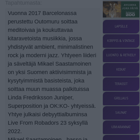
Tapahtumasta:
Vuonna 2017 Barcelonassa
perustettu Outomuru soittaa
LAPSILLE
meditoivaa ja koukuttavaa
kitaravetoista musiikkia, jossa
KIRPPIS & VINTAGE
yhdistyvät ambient, minimalistinen
rock ja moderni jazz. Yhtyeen liideri
LUONTO & RETKEILY
ja säveltäjä Mikael Saastamoinen
KEIKAT
on yksi Suomen aktiivisimmista ja
kysytyimmistä basisteista, joka
TERASSIT
soittaa muun muassa palkituissa
Linda Fredriksson Juniper,
GRILLAUS
Superposition ja OK:KO- yhtyeissä.
SAUNAT
Yhtye julkaisi debyyttialbuminsa
Live From Robadors 23 syksyllä
UIMARANNAT
2022.
Mikael Saastamoinen - basso ja