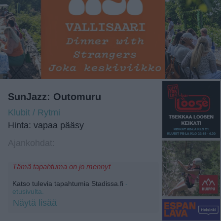
SunJazz: Outomuru
Klubit / Rytmi
Hinta: vapaa pääsy
Ajankohdat:
Tämä tapahtuma on jo mennyt
Katso tulevia tapahtumia Stadissa.fi
-
etusivulta.
Näytä lisää