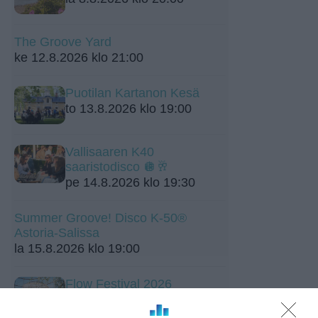
The Groove Yard
ke 12.8.2026 klo 21:00
Puotilan Kartanon Kesä
to 13.8.2026 klo 19:00
Vallisaaren K40
saaristodisco 🪩🥂
pe 14.8.2026 klo 19:30
Summer Groove! Disco K-50®
Astoria-Salissa
la 15.8.2026 klo 19:00
Flow Festival 2026
su 16.8.2026 klo 13:00