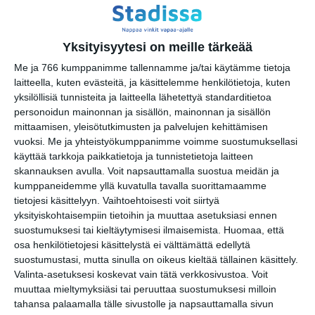
Jazzy Jam Sunday
su 16.8.2026 klo 18:30
Yksityisyytesi on meille tärkeää
Me ja 766 kumppanimme tallennamme ja/tai käytämme tietoja
laitteella, kuten evästeitä, ja käsittelemme henkilötietoja, kuten
yksilöllisiä tunnisteita ja laitteella lähetettyä standarditietoa
personoidun mainonnan ja sisällön, mainonnan ja sisällön
mittaamisen, yleisötutkimusten ja palvelujen kehittämisen
vuoksi.
Me ja yhteistyökumppanimme voimme suostumuksellasi
käyttää tarkkoja paikkatietoja ja tunnistetietoja laitteen
skannauksen avulla. Voit napsauttamalla suostua meidän ja
Kissojen Yöt tarjoavat
kumppaneidemme yllä kuvatulla tavalla suorittamaamme
tunnelmaa syyskuun
tietojesi käsittelyyn. Vaihtoehtoisesti voit siirtyä
iltoihin
yksityiskohtaisempiin tietoihin ja muuttaa asetuksiasi ennen
Lue lisää
suostumuksesi tai kieltäytymisesi ilmaisemista.
Huomaa, että
osa henkilötietojesi käsittelystä ei välttämättä edellytä
suostumustasi, mutta sinulla on oikeus kieltää tällainen käsittely.
Valinta-asetuksesi koskevat vain tätä verkkosivustoa. Voit
Uusi stand-up -klubi
muuttaa mieltymyksiäsi tai peruuttaa suostumuksesi milloin
kutittelee nauruhermoja
tahansa palaamalla tälle sivustolle ja napsauttamalla sivun
keskiviikkoisin