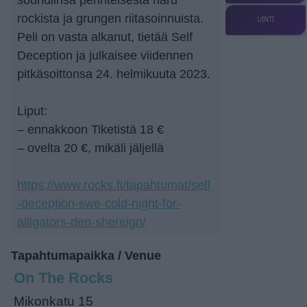
rockista ja grungen riitasoinnuista.
UINTI
Peli on vasta alkanut, tietää Self
Deception ja julkaisee viidennen
pitkäsoittonsa 24. helmikuuta 2023.
Liput:
– ennakkoon Tiketistä 18 €
– ovelta 20 €, mikäli jäljellä
https://www.rocks.fi/tapahtumat/self
-deception-swe-cold-night-for-
alligators-den-shereign/
Tapahtumapaikka / Venue
On The Rocks
Mikonkatu 15