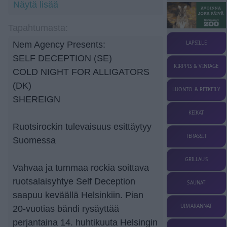
Näytä lisää
Tapahtumasta:
LAPSILLE
Nem Agency Presents:
SELF DECEPTION (SE)
KIRPPIS & VINTAGE
COLD NIGHT FOR ALLIGATORS
(DK)
LUONTO & RETKEILY
SHEREIGN
KEIKAT
Ruotsirockin tulevaisuus esittäytyy
TERASSIT
Suomessa
GRILLAUS
Vahvaa ja tummaa rockia soittava
ruotsalaisyhtye Self Deception
SAUNAT
saapuu keväällä Helsinkiin. Pian
UIMARANNAT
20-vuotias bändi rysäyttää
perjantaina 14. huhtikuuta Helsingin