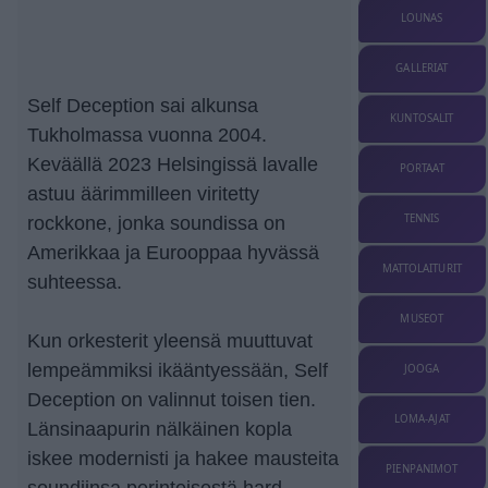
LOUNAS
GALLERIAT
Self Deception sai alkunsa
KUNTOSALIT
Tukholmassa vuonna 2004.
Keväällä 2023 Helsingissä lavalle
PORTAAT
astuu äärimmilleen viritetty
TENNIS
rockkone, jonka soundissa on
Amerikkaa ja Eurooppaa hyvässä
MATTOLAITURIT
suhteessa.
MUSEOT
Kun orkesterit yleensä muuttuvat
lempeämmiksi ikääntyessään, Self
JOOGA
Deception on valinnut toisen tien.
LOMA-AJAT
Länsinaapurin nälkäinen kopla
iskee modernisti ja hakee mausteita
PIENPANIMOT
soundiinsa perinteisestä hard