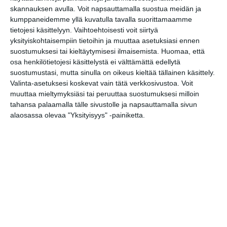
The Gathering
skannauksen avulla. Voit napsauttamalla suostua meidän ja
to 13.8.2026 klo 11:00
kumppaneidemme yllä kuvatulla tavalla suorittamaamme
tietojesi käsittelyyn. Vaihtoehtoisesti voit siirtyä
Kotiteollisuus
yksityiskohtaisempiin tietoihin ja muuttaa asetuksiasi ennen
pe 14.8.2026 klo 20:00
suostumuksesi tai kieltäytymisesi ilmaisemista.
Huomaa, että
osa henkilötietojesi käsittelystä ei välttämättä edellytä
suostumustasi, mutta sinulla on oikeus kieltää tällainen käsittely.
Roihuvuoren Rion
Valinta-asetuksesi koskevat vain tätä verkkosivustoa. Voit
kesäkeikat
muuttaa mieltymyksiäsi tai peruuttaa suostumuksesi milloin
la 15.8.2026 klo 18:00
tahansa palaamalla tälle sivustolle ja napsauttamalla sivun
alaosassa olevaa "Yksityisyys" -painiketta.
Northlane (Aus)
su 16.8.2026 klo 18:00
Hilland Mondays
ma 17.8.2026 klo 19:00