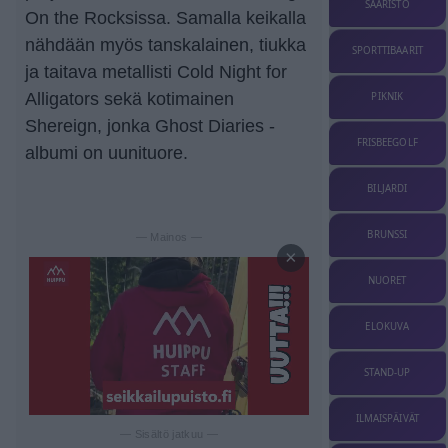
SAARISTO
On the Rocksissa. Samalla keikalla
nähdään myös tanskalainen, tiukka
SPORTTIBAARIT
ja taitava metallisti Cold Night for
Alligators sekä kotimainen
PIKNIK
Shereign, jonka Ghost Diaries -
FRISBEEGOLF
albumi on uunituore.
BILJARDI
BRUNSSI
— Mainos —
×
NUORET
ELOKUVA
STAND-UP
ILMAISPÄIVÄT
— Sisältö jatkuu —