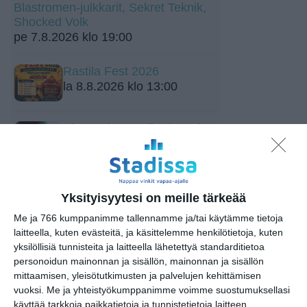
Blastromen-julkkarit, Sekret Teknik,
Shocked Volk
pe 7.8.2026 klo 19:00
Rastila Fest 2026
la 8.8.2026 klo 13:00
Shere Khan, JellyDixx, The
Feral Kids
la 8.8.2026 klo 20:00
Jethro Tull
Yksityisyytesi on meille tärkeää
ma 10.8.2026 klo 19:00
Me ja 766 kumppanimme tallennamme ja/tai käytämme tietoja
laitteella, kuten evästeitä, ja käsittelemme henkilötietoja, kuten
Osmo Ikonen
yksilöllisiä tunnisteita ja laitteella lähetettyä standarditietoa
ke 12.8.2026 klo 17:00
personoidun mainonnan ja sisällön, mainonnan ja sisällön
mittaamisen, yleisötutkimusten ja palvelujen kehittämisen
vuoksi.
Me ja yhteistyökumppanimme voimme suostumuksellasi
Liput myyntiin: Weezer -
käyttää tarkkoja paikkatietoja ja tunnistetietoja laitteen