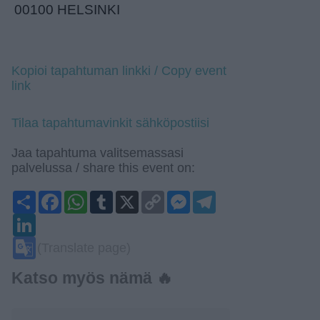
00100 HELSINKI
Kopioi tapahtuman linkki / Copy event
link
Tilaa tapahtumavinkit sähköpostiisi
Jaa tapahtuma valitsemassasi
palvelussa / share this event on:
Share
Facebook
WhatsApp
Tumblr
X
Copy
Messenger
Telegram
Link
LinkedIn
Google
(Translate page)
Translate
Katso myös nämä 🔥