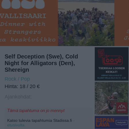
Self Deception (Swe), Cold
Night for Alligators (Den),
Shereign
Rock / Pop
Hinta: 18 / 20 €
Ajankohdat:
Tämä tapahtuma on jo mennyt
Katso tulevia tapahtumia Stadissa.fi
-
etusivulta.