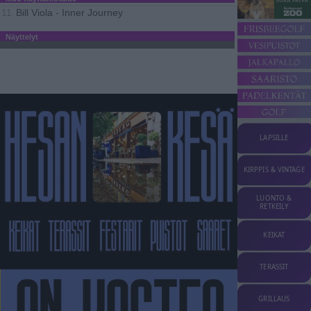
Bill Viola - Inner Journey
11
Näyttelyt
LAPSILLE
KIRPPIS & VINTAGE
LUONTO &
RETKEILY
KEIKAT
TERASSIT
GRILLAUS