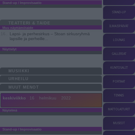
Stand-up / Improvisaatio
STAND-UP
TEATTERI & TAIDE
ILMAISPÄIVÄT
Muu näyttämötaide
Lapsi- ja perhesirkus – Stoan sirkusryhmä
16..
lapsille ja perheille
...
LOUNAS
Näyttelyt
GALLERIAT
KUNTOSALIT
MUSIIKKI
URHEILU
PORTAAT
MUUT MENOT
TENNIS
keskiviikko
16
helmikuu
2022
MATTOLAITURIT
Näytelmä
MUSEOT
Stand-up / Improvisaatio