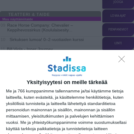
JOOGA
TEATTERI & TAIDE
LOMA-AJAT
Muu näyttämötaide
Race Horse Company: Chevalier –
09
Keppihevossirkus (Koululaisesity
...
PIENPANIMOT
Sirkuksen lumoa! 0–2-vuotiaiden kurssi
10..
UINTI
Bill Viola - Inner Journey
11
Sirkuksen lumoa! 2–4-vuotiaiden kurssi
11..
Billy Budd
19
Näyttelyt
Yksityisyytesi on meille tärkeää
Sirius Teatern & Teater Mestola: Det
19
Me ja 766 kumppanimme tallennamme ja/tai käytämme tietoja
Svarta Fåret
laitteella, kuten evästeitä, ja käsittelemme henkilötietoja, kuten
yksilöllisiä tunnisteita ja laitteella lähetettyä standarditietoa
MUSIIKKI
personoidun mainonnan ja sisällön, mainonnan ja sisällön
mittaamisen, yleisötutkimusten ja palvelujen kehittämisen
URHEILU
vuoksi.
Me ja yhteistyökumppanimme voimme suostumuksellasi
MUUT MENOT
käyttää tarkkoja paikkatietoja ja tunnistetietoja laitteen