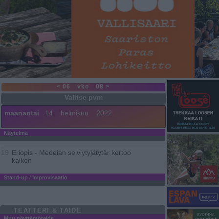
< 06
vko
08 >
maanantai
14
helmikuu
2022
Näytelmä
Eriopis - Medeian selviytyjätytär kertoo
19
kaiken
Stand-up / Improvisaatio
TEATTERI & TAIDE
Muu näyttämötaide