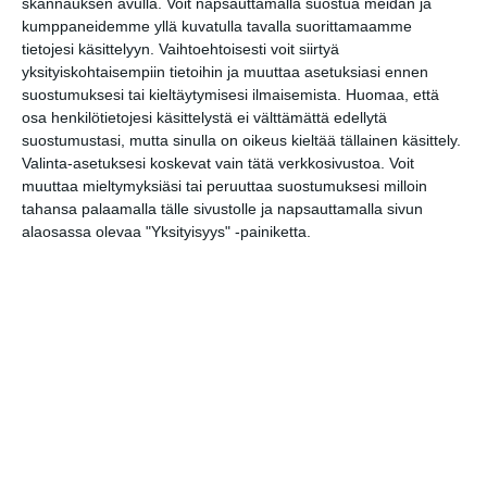
skannauksen avulla. Voit napsauttamalla suostua meidän ja
torstai
17
helmikuu
2022
kumppaneidemme yllä kuvatulla tavalla suorittamaamme
tietojesi käsittelyyn. Vaihtoehtoisesti voit siirtyä
Näytelmä
yksityiskohtaisempiin tietoihin ja muuttaa asetuksiasi ennen
Aleksis Kivi - Komedia miehestä, josta tuli
19
suostumuksesi tai kieltäytymisesi ilmaisemista.
Huomaa, että
monumentti
osa henkilötietojesi käsittelystä ei välttämättä edellytä
suostumustasi, mutta sinulla on oikeus kieltää tällainen käsittely.
Stand-up / Improvisaatio
Valinta-asetuksesi koskevat vain tätä verkkosivustoa. Voit
muuttaa mieltymyksiäsi tai peruuttaa suostumuksesi milloin
tahansa palaamalla tälle sivustolle ja napsauttamalla sivun
TEATTERI & TAIDE
alaosassa olevaa "Yksityisyys" -painiketta.
Muu näyttämötaide
Bill Viola - Inner Journey
11
Näyttelyt
MUSIIKKI
URHEILU
MUUT MENOT
perjantai
18
helmikuu
2022