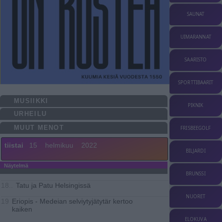
SAUNAT
UIMARANNAT
SAARISTO
SPORTTIBAARIT
MUSIIKKI
PIKNIK
URHEILU
MUUT MENOT
FRISBEEGOLF
tiistai
15
helmikuu
2022
BILJARDI
Näytelmä
BRUNSSI
Tatu ja Patu Helsingissä
18..
NUORET
Eriopis - Medeian selviytyjätytär kertoo
19
kaiken
ELOKUVA