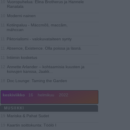
Vuoropuhelua: Elina Brotherus ja Hannele
10
Ranatala
Moderni nainen
10
Kotiinpaluu - Mäccmõš, maccâm,
11
máhccan
Piktorialismi - valokuvataiteen synty
11
Absence, Existence. Olla poissa ja läsnä.
11
Intiimin kosketus
11
Annette Arlander – kohtaamisia kuusten ja
12
koivujen kanssa, Jaakk
...
Doc Lounge: Taming the Garden
18
keskiviikko
16
helmikuu
2022
MUSIIKKI
Mariska & Pahat Sudet
19
Kaartin soittokunta: Töölö I
19