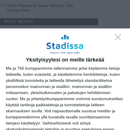
Sirius Teatern & Teater Mestola: Det
19
Svarta Fåret
MUUT MENOT
Tee myrtsille kaverille palvelus -päivä
08
Heidi Forsman: Mindscapes -näyttely
09
PoszTerra-julistenäyttely - Unkarin, Tsekin,
10
Puolan ja Slovakian
...
Yksityisyytesi on meille tärkeää
Kuvataideryhmä
10
Me ja 766 kumppanimme tallennamme ja/tai käytämme tietoja
Eino Ruutsalon kokeellinen 1960-luku
10
laitteella, kuten evästeitä, ja käsittelemme henkilötietoja, kuten
Vuoropuhelua: Elina Brotherus ja Hannele
yksilöllisiä tunnisteita ja laitteella lähetettyä standarditietoa
10
Ranatala
personoidun mainonnan ja sisällön, mainonnan ja sisällön
mittaamisen, yleisötutkimusten ja palvelujen kehittämisen
Moderni nainen
10
vuoksi.
Me ja yhteistyökumppanimme voimme suostumuksellasi
Leikkien ja loruillen
10
käyttää tarkkoja paikkatietoja ja tunnistetietoja laitteen
skannauksen avulla. Voit napsauttamalla suostua meidän ja
Intiimin kosketus
11
kumppaneidemme yllä kuvatulla tavalla suorittamaamme
Piktorialismi - valokuvataiteen synty
11
tietojesi käsittelyyn. Vaihtoehtoisesti voit siirtyä
yksityiskohtaisempiin tietoihin ja muuttaa asetuksiasi ennen