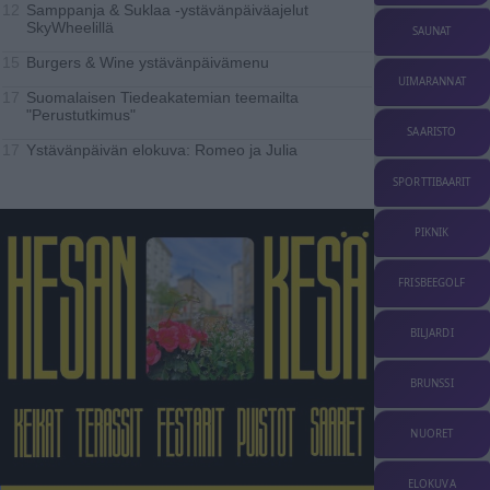
Samppanja & Suklaa -ystävänpäiväajelut
12
SkyWheelillä
SAUNAT
Burgers & Wine ystävänpäivämenu
15
UIMARANNAT
Suomalaisen Tiedeakatemian teemailta
17
"Perustutkimus"
SAARISTO
Ystävänpäivän elokuva: Romeo ja Julia
17
SPORTTIBAARIT
PIKNIK
FRISBEEGOLF
BILJARDI
BRUNSSI
NUORET
ELOKUVA