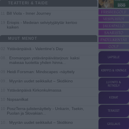
TEATTERI & TAIDE
Bill Viola - Inner Journey
11
Eriopis - Medeian selviytyjätytär kertoo
19
kaiken
MUUT MENOT
Ystävänpäivä - Valentine's Day
02
LAPSILLE
Eromangan ystävänpäivätarjous: kaksi
08..
makeaa tuotetta yhden hinna
...
KIRPPIS & VINTAGE
Heidi Forsman: Mindscapes -näyttely
09
Myyrän uudet seikkailut – Skidikino
09..
LUONTO &
RETKEILY
Ystävänpäivä Kirkonkulmassa
10
KEIKAT
Nopsanilkat
10
PoszTerra-julistenäyttely - Unkarin, Tsekin,
10
TERASSIT
Puolan ja Slovakian
...
Myyrän uudet seikkailut – Skidikino
10..
GRILLAUS