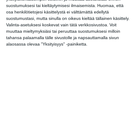
Absence, Existence. Olla poissa ja läsnä.
11
suostumuksesi tai kieltäytymisesi ilmaisemista.
Huomaa, että
I Love 8-bit
11
osa henkilötietojesi käsittelystä ei välttämättä edellytä
suostumustasi, mutta sinulla on oikeus kieltää tällainen käsittely.
Kotiinpaluu - Mäccmõš, maccâm,
11
Valinta-asetuksesi koskevat vain tätä verkkosivustoa. Voit
máhccan
muuttaa mieltymyksiäsi tai peruuttaa suostumuksesi milloin
Talven Ihmemaa
11
tahansa palaamalla tälle sivustolle ja napsauttamalla sivun
alaosassa olevaa "Yksityisyys" -painiketta.
Pentti Kaskipuron maalauksia
11
Annette Arlander – kohtaamisia kuusten ja
12
koivujen kanssa, Jaakk
...
Kulttuuria luonnosta
13
18..
Täysikuu 🌕
torstai
17
helmikuu
2022
MUSIIKKI
Carlos Bronco (EP-julkaisukeikka)
21
URHEILU