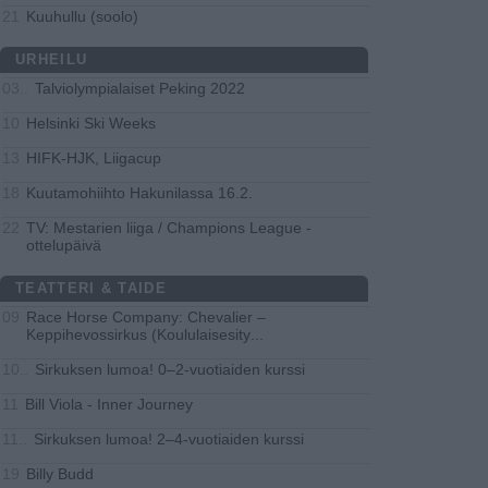
Kuuhullu (soolo)
21
URHEILU
Talviolympialaiset Peking 2022
03..
Helsinki Ski Weeks
10
HIFK-HJK, Liigacup
13
Kuutamohiihto Hakunilassa 16.2.
18
TV: Mestarien liiga / Champions League -
22
ottelupäivä
TEATTERI & TAIDE
Race Horse Company: Chevalier –
09
Keppihevossirkus (Koululaisesity
...
Sirkuksen lumoa! 0–2-vuotiaiden kurssi
10..
Bill Viola - Inner Journey
11
Sirkuksen lumoa! 2–4-vuotiaiden kurssi
11..
Billy Budd
19