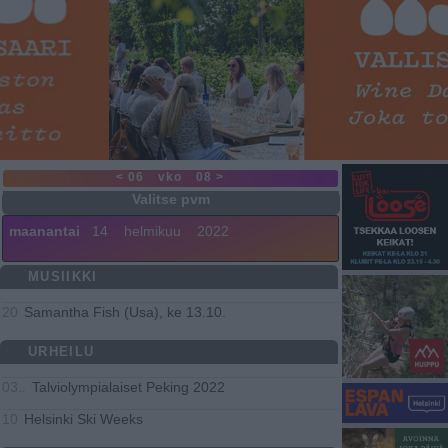
< 06
vko
08 >
maanantai
14
helmikuu
2022
MUSIIKKI
Samantha Fish (Usa), ke 13.10.
20
URHEILU
Talviolympialaiset Peking 2022
03..
Helsinki Ski Weeks
10