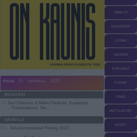
STAND-UP
ILMAISPÄIVÄT
LOUNAS
GALLERIAT
KUNTOSALIT
tiistai
15
helmikuu
2022
PORTAAT
MUSIIKKI
TENNIS
Jani Uhlenius & Mikko Perkoila: Kupletteja
14
– Tiistaimatinea: Ser
...
MATTOLAITURIT
URHEILU
MUSEOT
Talviolympialaiset Peking 2022
03..