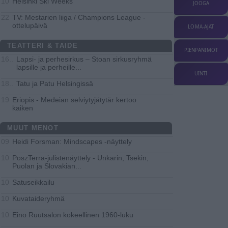
Helsinki Ski Weeks
10
JOOGA
TV: Mestarien liiga / Champions League -
22
ottelupäivä
LOMA-AJAT
TEATTERI & TAIDE
PIENPANIMOT
Lapsi- ja perhesirkus – Stoan sirkusryhmä
16..
lapsille ja perheille
...
UINTI
Tatu ja Patu Helsingissä
18..
Eriopis - Medeian selviytyjätytär kertoo
19
kaiken
MUUT MENOT
Heidi Forsman: Mindscapes -näyttely
09
PoszTerra-julistenäyttely - Unkarin, Tsekin,
10
Puolan ja Slovakian
...
Satuseikkailu
10
Kuvataideryhmä
10
Eino Ruutsalon kokeellinen 1960-luku
10